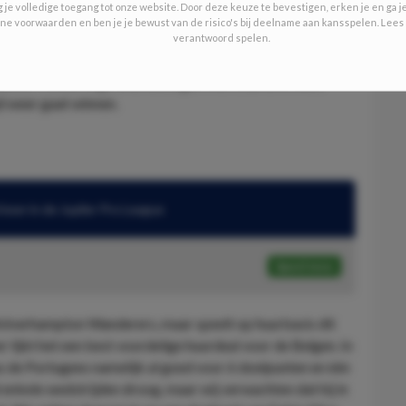
g je volledige toegang tot onze website. Door deze keuze te bevestigen, erken je en ga 
Geen resultaten
 vorm. Na een 0-2 nederlaag tegen KRC Genk (0-2) verloor
e voorwaarden en ben je je bewust van de risico's bij deelname aan kansspelen. Lees
an Panetolikos (1-2) en speelde het gelijk tegen Rakow (1-
verantwoord spelen.
ag in de beker. Deze wedstrijd werd met 1-0 verloren na
laatste 4 onderlinge ontmoetingen met Charleroi won,
jd weer gaat winnen.
6 keer in de Jupiler Pro League
Speel mee
Wolverhampton Wanderers, maar speelt op huurbasis dit
 lijkt het een best voordelige huurdeal voor de Belgen. In
 de Portugees namelijk al goed voor 6 doelpunten en één
al enkele wedstrijden droog, maar wij verwachten dat hij in