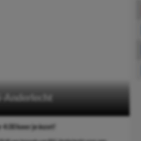
i-Anderlecht
 4.00 keer je inzet!
0:45 uur bezoek van RSC Anderlecht voor een