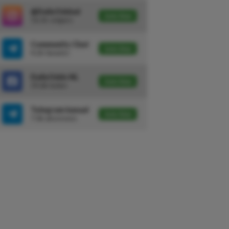
@DailyOddsnl
Join hier
16.1k
volgers
Community Chat
Join hier
4.2k
fanatici
DailyOdds NL
Join hier
20.6k
leden
Telegram kanaal
Join hier
7.6k
abonnees