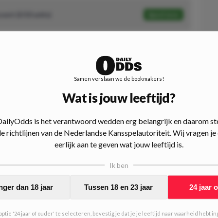
coort (3/10 units)
Speel mee
orm. De thuisploeg van maandagavond verloor de eerste
iefst 4-1 van Cercle Brugge. Enkele dagen later werd wel
Toch bleek dit geen voorbode voor meer overwinningen.
Geen resultaten
Samen verslaan we de bookmakers!
rleroi en ook tegen RFC Seraing verloor het na extra tijd
Wat is jouw leeftijd?
een 2-1 nederlaag in een vriendschappelijke wedstrijd
 de laatste 5 wedstrijden en daarom denken wij dat het
ailyOdds is het verantwoord wedden erg belangrijk en daarom st
zetten in op een overwinning van de laatstgenoemde
e richtlijnen van de Nederlandse Kansspelautoriteit. Wij vragen 
eerlijk aan te geven wat jouw leeftijd is.
Geen resultaten
Ik ben
laatste 5 wedstrijden
nger dan 18 jaar
Tussen 18 en 23 jaar
24 jaar 
Speel mee
ptie '24 jaar of ouder' te selecteren, bevestig je dat je je leeftijd naar waarheid hebt 