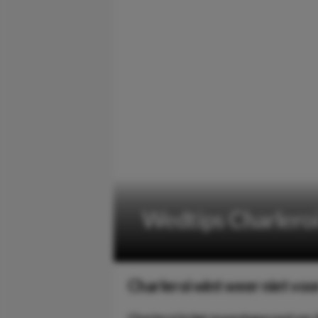
Wedtips Charlero
Charleroi wint weer niet voor
Charleroi krijgt maandagavond om 2