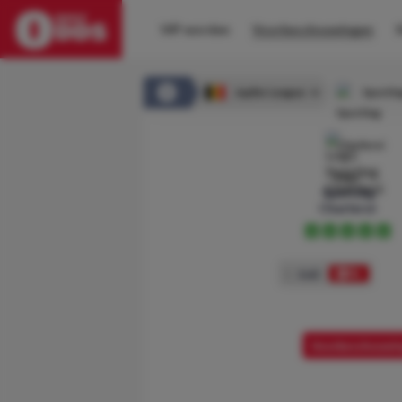
VIP worden
Voorbeschouwingen
S
Jupiler League
Sportin
Sporting
Charleroi
W
W
W
W
W
1
3.65
Voorbeschouwi