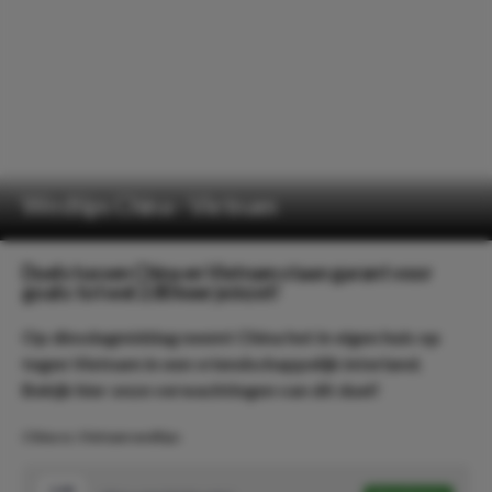
Wedtips China - Vietnam
Duels tussen China en Vietnam staan garant voor
goals: tot wel 2.80 keer je inzet!
Op dinsdagmiddag neemt China het in eigen huis op
tegen Vietnam in een vriendschappelijk interland.
Bekijk hier onze verwachtingen van dit duel!
China vs. Vietnam wedtips
1.44