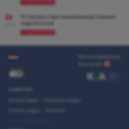
VOORBESCHOUWING
FK Vojvodina vs Ajax: Voorbeschouwing Conference
League Voorronde
08:00
VOORBESCHOUWING
Wat kost gokken jou?
Stop op tijd.
uit
COMPETITIES
Europa League
Champions League
Premier League
Eredivisie