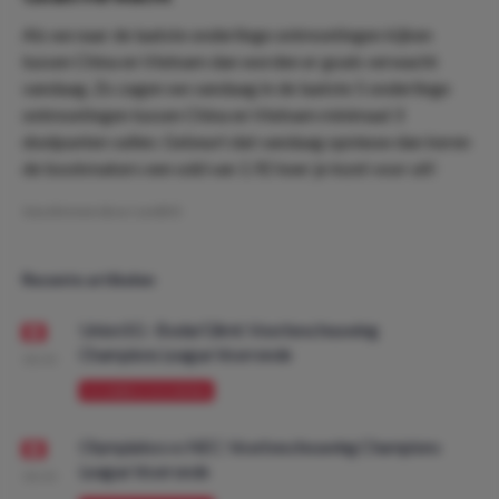
Als we naar de laatste onderlinge ontmoetingen kijken
tussen China en Vietnam dan worden er goals verwacht
vandaag. Zo zagen we vandaag in de laatste 5 onderlinge
ontmoetingen tussen China en Vietnam minimaal 3
doelpunten vallen. Gebeurt dat vandaag opnieuw dan keren
de bookmakers een odd van 1.92 keer je inzet voor uit!
Geschreven door:
LeviDO
Recente artikelen
Union SG - Bodø/Glimt: Voorbeschouwing
Champions League Voorronde
08:00
VOORBESCHOUWING
Olympiakos vs NEC: Voorbeschouwing Champions
League Voorronde
08:00