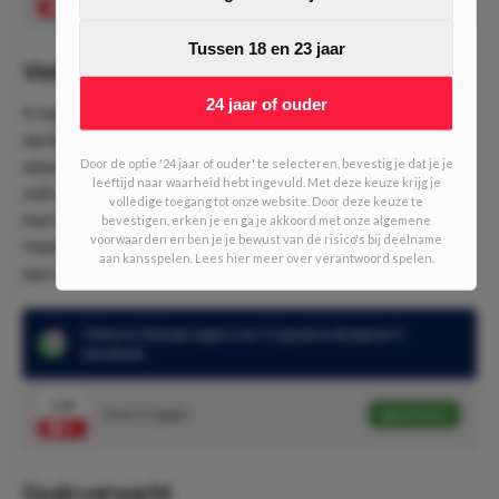
Tussen 18 en 23 jaar
Vietnam in aardige doen
24 jaar of ouder
In tegenstelling tot China is Vietnam de laatste interlands
aardig in vorm. Zo wist Vietnam de laatste 3 interlands
winnend af te sluiten. In deze 3 interlands kreeg Vietnam
Door de optie '24 jaar of ouder' te selecteren, bevestig je dat je je
leeftijd naar waarheid hebt ingevuld. Met deze keuze krijg je
zelfs geen doelpunt tegen. Zo wist Vietnam af te rekenen
volledige toegang tot onze website. Door deze keuze te
met Hong Kong (1-0), Syrië (1-0) & Palestina (2-0). Weet
bevestigen, erken je en ga je akkoord met onze algemene
voorwaarden en ben je je bewust van de risico's bij deelname
Vietnam vandaag ook te winnen van China, dan is het 4 op
aan kansspelen. Lees hier meer over verantwoord spelen.
een rij voor de bezoekers.
China en Vietnam zagen over 2.5 goals in de laatste 5
interlands
1.92
Over 2.5 goals
Speel mee
Goals verwacht