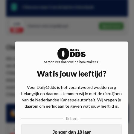
China won maar 2 van de laatste 6 interlands
2.44
Vietnam wint of gelijkspel
Speel mee
China presteert wisselvallig
Als we inzoomen op de laatste interlands van China dan zien
Samen verslaan we de bookmakers!
we dat de prestaties wisselvallig te noemen zijn. Zo wist
Wat is jouw leeftijd?
China maar 2 overwinningen te boeken in de laatste 6
interlands. In de laatste 2 interlands wist China geen
overwinning meer te boeken. In het laatste interland verloor
Voor DailyOdds is het verantwoord wedden erg
belangrijk en daarom stemmen wij in met de richtlijnen
China met 0-1 in eigen huis van Syrië.
van de Nederlandse Kansspelautoriteit. Wij vragen je
daarom om eerlijk aan te geven wat jouw leeftijd is.
Vietnam won de laatste 3 interlands
Ik ben
7.00
Jonger dan 18 jaar
Vietnam wint
Speel mee