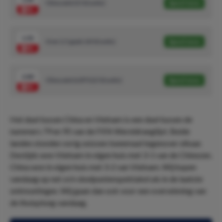
China wint (5/10 units)
Speel mee
1.92
Over 2.5 goals (4/10 units)
Speel mee
2.80
China wint & BTS (2/10 units)
Speel mee
Het duel tussen China en Vietnam is een duel tussen de
nummers 79 en 95 van de FIFA Wereldranglijst. Beide
landen stonden vorig seizoen tweemaal tegenover elkaar.
Destijds won Vietnam in eigen huis met 3-1 van de Chinezen.
China won in eigen huis met 3-2 van Vietnam. Wij hopen
vandaag op net zo’n doelpuntenspektakel als in de laatste
ontmoetingen. Wij gaan dan ook voor een overwinning van
de thuisploeg vandaag.