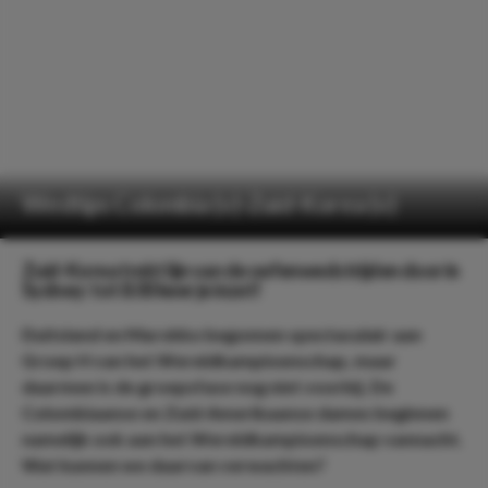
Wedtips Colombia (v)-Zuid-Korea (v)
Zuid-Korea trekt lijn van de oefenwedstrijden door in
Sydney: tot 8.00 keer je inzet!
Duitsland en Marokko begonnen spectaculair aan
Groep H van het Wereldkampioenschap, maar
daarmee is de groepsfase nog niet voorbij. De
Colombiaanse en Zuid-Amerikaanse dames beginnen
namelijk ook aan het Wereldkampioenschap vannacht.
Wat kunnen we daarvan verwachten?