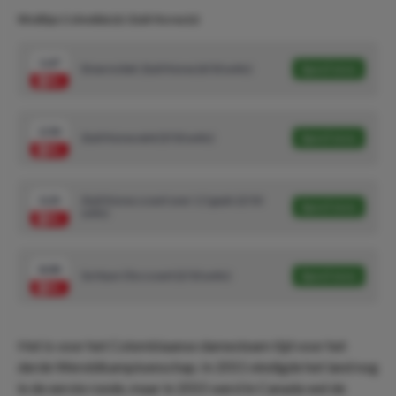
Wedtips Colombia (v)-Zuid-Korea (v)
1.67
Draw no bet: Zuid-Korea (6/10 units)
Speel mee
2.50
Zuid-Korea wint (3/10 units)
Speel mee
3.25
Zuid-Korea scoort over 1.5 goals (2/10
Speel mee
units)
8.00
So Hyun Cho scoort (2/10 units)
Speel mee
Het is voor het Colombiaanse damesteam tijd voor het
derde Wereldkampioenschap. In 2011 eindigde het land nog
in de eerste ronde, maar in 2015 werd in Canada wel de