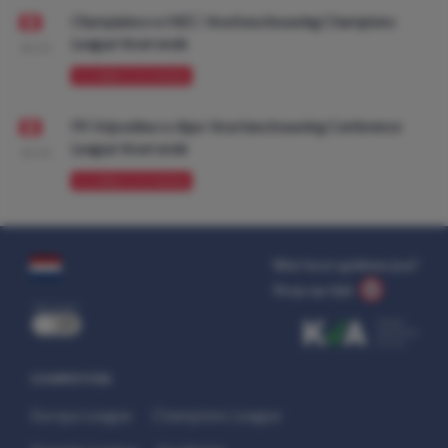
Olympiakos vs NEC: Voorbeschouwing Champions
League Voorronde
08:00
VOORBESCHOUWING
FK Vojvodina vs Ajax: Voorbeschouwing Conference
League Voorronde
08:00
VOORBESCHOUWING
Wat kost gokken jou?
Stop op tijd.
uit
COMPETITIES
Europa League
Champions League