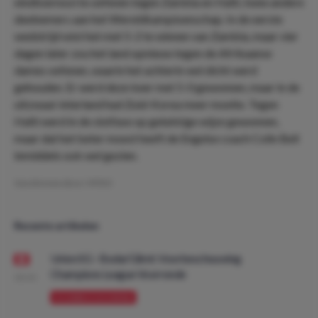
eindtoernooi te oefenen tegen Zambia en Haïti, twee andere
deelnemers aan het Wereldkampioenschap. In de eerste
wedstrijd wist het met 5-2 te winnen van Zambia, maar vier
dagen later zou het land opnieuw tegen de Afrikaanse
dames oefenen, waarin het achterin wel dicht werd
gehouden. Er werd deze keer met 5-0 gewonnen, maar in de
uitzwaai-interland had Zuid-Korea meer moeite. Tegen
Haïti werd in de slotfase op gelukkige wijze gewonnen,
maar dat het beter moest heeft de Engelse coach Colin Bell
inmiddels ook wel gezien.
Geschreven door:
VPDO
Recente artikelen
Union SG - Bodø/Glimt: Voorbeschouwing
Champions League Voorronde
08:00
VOORBESCHOUWING