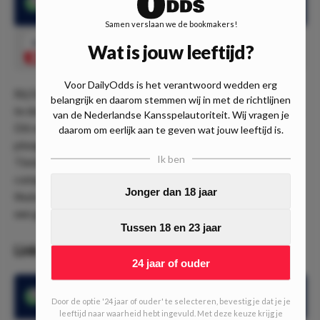
winnen
Samen verslaan we de bookmakers!
3.40
Wat is jouw leeftijd?
Gelijkspel
Speel mee
Voor DailyOdds is het verantwoord wedden erg
Bij DailyOdds proberen wij iedere wedstrijd een schatting
belangrijk en daarom stemmen wij in met de richtlijnen
te doen van welke ploeg er met de punten vandoor zal gaan.
van de Nederlandse Kansspelautoriteit. Wij vragen je
Dit maal verwachten wij een gelijkspel, omdat beide
daarom om eerlijk aan te geven wat jouw leeftijd is.
ploegen hun vorm helemaal kwijtgeraakt zijn. Portland
Ik ben
Timbers wist slechts 1 van de 11 uitwedstrijden in de
competitie te winnen, terwijl Colorado Rapids nog geen
Jonger dan 18 jaar
thuiswedstrijd won. De balans bij deze statistieken ligt op
een gelijkspel.
Tussen 18 en 23 jaar
Linksback met vleugels
24 jaar of ouder
Claudio Bravo schoot in 9 van de 11 laatste basisplaatsen
Door de optie '24 jaar of ouder' te selecteren, bevestig je dat je je
richting het doel
leeftijd naar waarheid hebt ingevuld. Met deze keuze krijg je