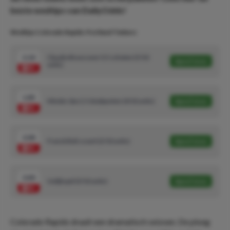
beste wedtips van DailyOdds!
Wedtips Colorado Rapids-Portland Timbers
2.10
Claudio Bravo over 0.5 schoten (5/10
Speel mee
units)
1.85
Minder dan 2.5 doelpunten (4/10 units)
Speel mee
3.00
Franck Boli scoort (2/10 units)
Speel mee
3.40
Gelijkspel (3/10 units)
Speel mee
Colorado Rapids draait een dramatisch seizoen. De ploeg