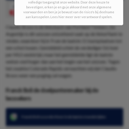
volledige toegang tot onze website. Door deze keuze te
2.10
bevestigen, erken je en ga je akkoord met onze algemene
Claudio Bravo over 0.5 schoten
Speel mee
voorwaarden en ben je je bewust van de risico's bij deelname
aan kansspelen. Lees hier meer over verantwoord spelen.
Claudio Bravo is de linksback van Portland Timbers. De
Argentijn is dit seizoen ontzettend vaak op de linkerflank te
vinden, waardoor hij in 9 van de laatste 11 basisplaatsen tot
een schot kwam. Gemiddeld schiet de verdediger 0.6 keer
per MLS wedstrijd, maar het gemiddelde ligt de laatste
weken veel hoger dan aan het begin van het seizoen. Tegen
het zwakke Colorado Rapids verwachten wij dat Claudio
Bravo weer een poging zal wagen.
Franck Boli de doelpuntenmaker bij de
bezoekers
Franck Boli scoorde 4 keer in de laatste 6 wedstrijden