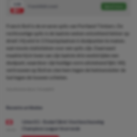
3.00
Franck Boli scoort
Speel mee
Franck Boli is de ervaren spits van Portland Timbers. De
rechtvoetige spits is de laatste weken ontzettend lekker op
dreef. Hij wist in 13 basisplaatsen 6 doelpunten te maken,
wat mooie statistieken voor een spits zijn. Daarnaast
maakte hij in twee van zijn laatste drie wedstrijden een
doelpunt, waardoor zijn huidige vorm uitstekend lijkt. Wij
vertrouwen op Boli en zien hem tegen de hekkensluiter de
bal tegen de touwen schieten.
Geschreven door:
YoramDO
Recente artikelen
Union SG - Bodø/Glimt: Voorbeschouwing
Champions League Voorronde
08:00