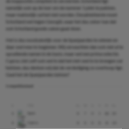
de koppositie compleet te versterken. Schotland ligt
namelijk ook op de loer om de nummer 1 plek te pakken,
maar makkelijk zal het niet worden. Desalniettemin moet
Schotland wel tegen Georgië, waar het dus zeker kan dat
ook Schotland goede zaken gaat doen.
Het is dus noodzakelijk voor de Spanjaarden te winnen en
daar snel mee te beginnen. Wij verwachten dan ook niet al te
opvallende namen in de basis, maar wel een prima selectie.
Cyprus ziet zelf ook wel in dat het niet veel in te brengen zal
hebben, dus denken wij dat de verdediging zo overhoop ligt.
Gaat het de Spanjaarden lukken?
Competitiestand
Club
#
Gs
W
G
V
Pt
Ds
Spain
1
8
7
0
1
21
20
Cyprus
5
8
0
0
8
0
-25