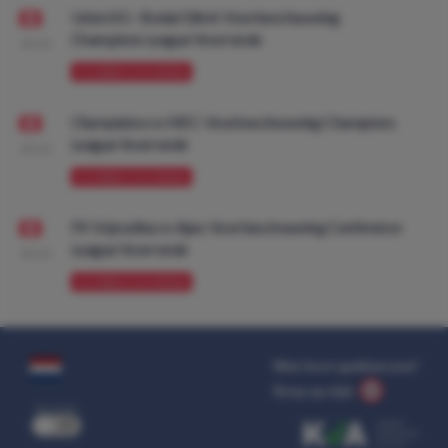
Union SG - Bodø/Glimt: Voorbeschouwing
Champions League Voorronde
08:00
VOORBESCHOUWING
Olympiakos vs NEC: Voorbeschouwing Champions
League Voorronde
08:00
VOORBESCHOUWING
FK Vojvodina vs Ajax: Voorbeschouwing Conference
League Voorronde
08:00
VOORBESCHOUWING
Wat kost gokken jou?
Stop op tijd.
uit