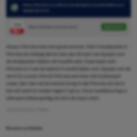
Alvaro Morata scoorde in 2 van de laatste 4 wedstrijden voor
Spanje als eerst
3.20
Alvaro Morata scoort als eerst
Speel mee
Alvaro Morata kent een goed seizoen. Met 4 doelpunten is
Morata de belangrijkste man aan de kant van Spanje voor
de doelpunten tijdens de kwalificatie. Daarnaast wist
Morata in 2 van de laatste 4 wedstrijden voor Spanje ook als
eerst te scoren. Mocht Morata een keer niet buitenspel
staan, dan zien wij de kansen hoog in dat Morata als eerst
het net weet te vinden tegen Cyprus. Deze weddenschap is
uiteraard alleen geldig als hij in de basis start.
Geschreven door:
PMDO
Recente artikelen