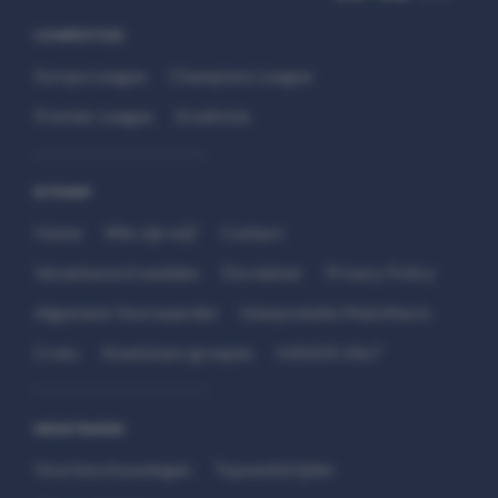
COMPETITIES
Europa League
Champions League
Premier League
Eredivisie
SITEMAP
Home
Wie zijn wij?
Contact
Verantwoord wedden
Disclaimer
Privacy Policy
Algemene Voorwaarden
Interpretatie Matchfacts
Cruks
Kwetsbare groepen
HANDS 24x7
WEDSTRIJDEN
Voorbeschouwingen
Topwedstrijden