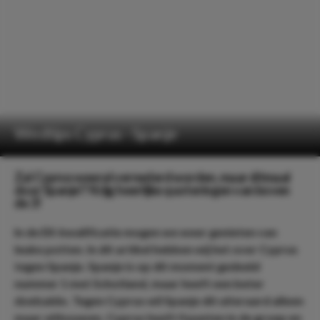
Wedtips Cyprus - Spanje
Zal Cyprus weeral vernederd worden, maar ditmaal
door Spanje!? Krijg heerlijke quoteringen van boven
de 3!
In de EK-kwalificatie mogen we weer genieten van
leuke potten. In dit artikel hebben wij het over Cyprus
tegen Spanje. Spanje is op dit moment gedeeld
nummer 1 met Schotland, maar heeft een beter
doelsaldo. Tegen Cyprus wil Spanje dit uiteraard alleen
maar uitbouwen. Cyprus heeft 0 punten in de groep en