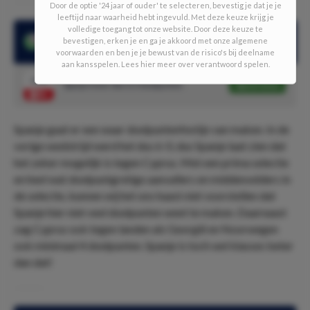
Door de optie '24 jaar of ouder' te selecteren, bevestig je dat je je
leeftijd naar waarheid hebt ingevuld. Met deze keuze krijg je
volledige toegang tot onze website. Door deze keuze te
Cyprus kreeg in de laatste 4 wedstrijden minimaal 4
bevestigen, erken je en ga je akkoord met onze algemene
doelpunten tegen
voorwaarden en ben je je bewust van de risico's bij deelname
aan kansspelen. Lees hier meer over verantwoord spelen.
1.78
Spanje meer dan 3,5 doelpunten
Speel mee
Spanje gaat er een waar doelpuntenfestijn van maken. In de
vorige wedstrijd werd het dus 6-0, dus Spanje laat zien dat
het zeker mogelijk is tegen Cyprus. Met een prima selectie
en heel wat doelpuntgretige aanvallers en middenvelders in
de selectie, kunnen wij het ons haast niet voorstellen dat
Spanje hier niet veel doelpunten weet te maken. Daarnaast
zag Cyprus ook tegen landen als Georgië en Noorwegen
ook minimaal 4 doelpunten. Spanje is toch wel klasses beter
dan dat!