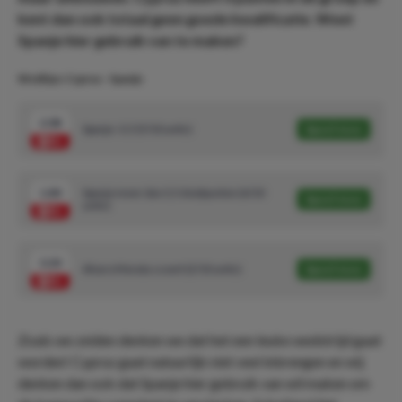
kent dan ook totaal geen goede kwalificatie. Weet
Spanje hier gebruik van te maken?
Wedtips: Cyprus - Spanje
2.08
Spanje -3,5 (5/10 units)
Speel mee
1.80
Spanje meer dan 3,5 doelpunten (6/10
Speel mee
units)
3.20
Alvaro Morata scoort (2/10 units)
Speel mee
Zoals we zeiden denken we dat het een leuke wedstrijd gaat
worden! Cyprus gaat natuurlijk niet veel inbrengen en wij
denken dan ook dat Spanje hier gebruik van wil maken om