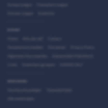
Europa League
Champions League
Premier League
Eredivisie
SITEMAP
Home
Wie zijn wij?
Contact
Verantwoord wedden
Disclaimer
Privacy Policy
Algemene Voorwaarden
Interpretatie Matchfacts
Cruks
Kwetsbare groepen
HANDS 24x7
WEDSTRIJDEN
Voorbeschouwingen
Topwedstrijden
Alle wedstrijden