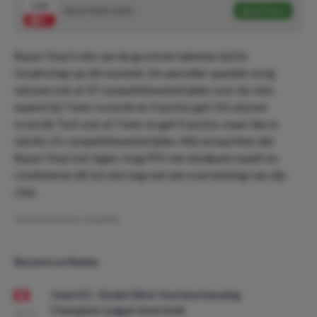
2.63
Basar Onal scoort
Speel mee
Basar Onal is één van de grootste talenten bij De
Graafschap op dit moment. De aanvaller speelde vorig
seizoen ook al 37 competitiewedstrijden voor de club,
waarin hij 7 keer scoorde en 4 assists gaf. Dit seizoen
scoorde Turk ook al 7 keer en gaf 4 assists, maar dan in
slechts 21 competitiewedstrijden. Wij verwachten dat
Basar Onal ook tegen Jong PSV een doelpunt maakt en
combineren dit tot slot nog met een overwinning van zijn
club.
Geschreven door:
DaanDO
Recente artikelen
Union SG - Bodø/Glimt: Voorbeschouwing
Champions League Voorronde
08:00