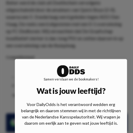
Beker werd de club uit Doetinchem vervolgens
uitgeschakeld door de amateurs van Quick Boys (2-0),
waarna een 5-3 nederlaag werd geleden tegen ADO Den
Haag. De reeks werd afgesloten met een 0-1 overwinning
op FC Eindhoven. Wij verwachten dat De Graafschap
kwalitatief sterker is dan Jong PSV en zetten daarom in op
een overwinning van de thuisploeg.
Competitiestand
Club
#
Gs
W
G
V
Pt
Ds
Samen verslaan we de bookmakers!
De Graafschap
6
38
19
6
13
63
9
Wat is jouw leeftijd?
Jong PSV
16
38
11
7
20
40
-18
Voor DailyOdds is het verantwoord wedden erg
belangrijk en daarom stemmen wij in met de richtlijnen
van de Nederlandse Kansspelautoriteit. Wij vragen je
De Graafschap won 3 van de laatste 5 onderlinge ontmoetingen
daarom om eerlijk aan te geven wat jouw leeftijd is.
met Jong PSV