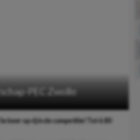
schap-PEC Zwolle
 keer op rij in de competitie! Tot 6.80