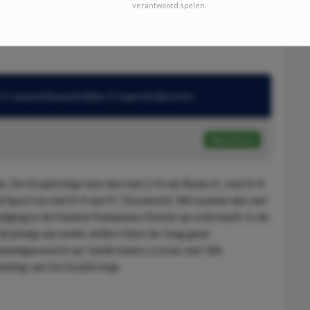
verantwoord spelen.
stunt van de club uit Doetinchem.
e 4 competitiewedstrijden 0 tegendoelpunten
Speel mee
nds. De Graafschap won dus met 2-0 van Roda JC, met 0-4
d Sport en met 0-4 van FC Dordrecht. We kunnen dus wel
diging in de Keuken Kampioen Divisie op orde heeft. In de
de ploeg van onder andere Siem de Jong geen
andagavond in op ‘beide teams scoren: nee’. We
inning van De Graafschap.