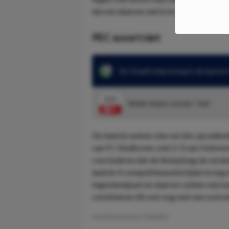
durven daarom wel in te zetten op een 
PEC scoort niet
De Graafschap kreeg in de laatst
2.21
Beide teams scoren: 'nee'
De laatste weken zien we iets opvalle
van FC Eindhoven, met 2-0 van Helmon
concluderen dat de thuisploeg de verde
laatste 4 competitiewedstrijden kreeg 
tegendoelpunt en daarom zetten wij ma
combineren dit ook nog met een overw
Geschreven door:
DaanDO