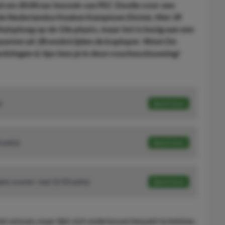
 om 20:00 uur bezoek van PEC Zwolle voor een
 de Nederlandse Keuken Kampioen Divisie. Met 39
huisploeg op de 10e plaats, maar het is bezig aan een
punten uit 28 wedstrijden de koploper. Weet De
htingen & tips lees je in deze voorbeschouwing!
)
Speel mee
 units)
Speel mee
ms scoren: 'nee' (1/10 units)
Speel mee
 seizoen, maar lijkt zich ondertussen herpakt te hebben.