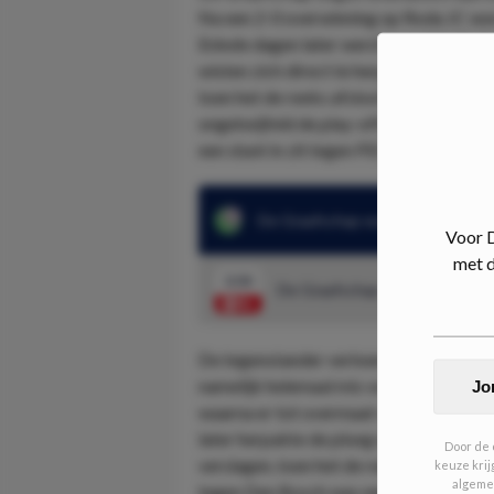
Na een 2-0 overwinning op Roda JC won
Enkele dagen later werd in de KNVB-Be
Competities
wisten zich direct te herpakken. In de
toen het de reeks afsloot met een 0-4 
ongetwijfeld de play-offs nog willen ha
een stunt in zit tegen PEC Zwolle.
Clubs
De Graafschap won 4 van de laats
Voor D
met d
3.50
De Graafschap wint
De tegenstander verkeert in een iets m
Artikelen
namelijk helemaal mis voor PEC Zwolle
Jo
waarna er tot overmaat van ramp ook 
later herpakte de ploeg uit Zwolle zich
Door de o
verslagen, toen het de reeks afsloot me
keuze krij
algemen
tegen Den Bosch was een incident, maa