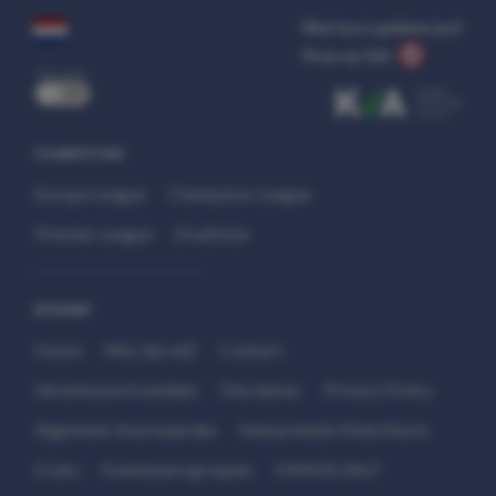
Wat kost gokken jou?
Stop op tijd.
uit
COMPETITIES
Europa League
Champions League
Premier League
Eredivisie
SITEMAP
Home
Wie zijn wij?
Contact
Verantwoord wedden
Disclaimer
Privacy Policy
Algemene Voorwaarden
Interpretatie Matchfacts
Cruks
Kwetsbare groepen
HANDS 24x7