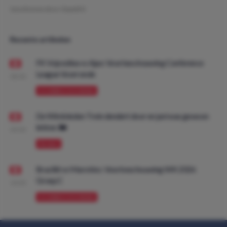
Geschreven door:
DaanDO
Recente artikelen
FK Vojvodina vs Ajax: Voorbeschouwing Conference
League Voorronde
08:00
VOORBESCHOUWING
De Wimbledon Trein dendert door en juni was gewoon
lekker. 🚂
09:00
PROMO
Brazilië vs Marokko: Voorbeschouwing WK 2026
Groep C
10:00
VOORBESCHOUWING