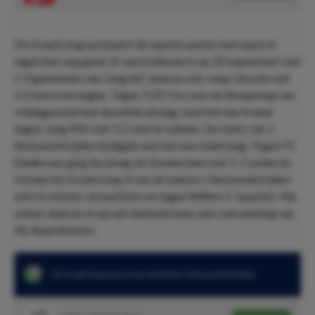
De Graafschap presteert de laatste weken met name in
eigen huis erg goed. Er werd allereerst op 20 september met
2-0 gewonnen van Jong AZ, waarna ook Jong Utrecht met
2-0 werd verslagen. Tegen TOP Oss won de thuisploeg van
vrijdagavond met dezelfde uitslag, toen het een kraker
tegen Jong PSV met 3-2 wist te winnen. De reeks van 5
thuiswedstrijden eindigde wel met een nederlaag. Tegen FC
Eindhoven ging de ploeg uit Doetinchem met 1-2 onderuit.
Omdat De Graafschap 4 van de laatste 5 thuiswedstrijden
wist te winnen verwachten we tegen Willem II 3 punten. We
zetten daarom in op een dubbele kans een overwinning van
De Superboeren.
De Graafschap won 4 van de laatste 5 thuiswedstrijden
2.45