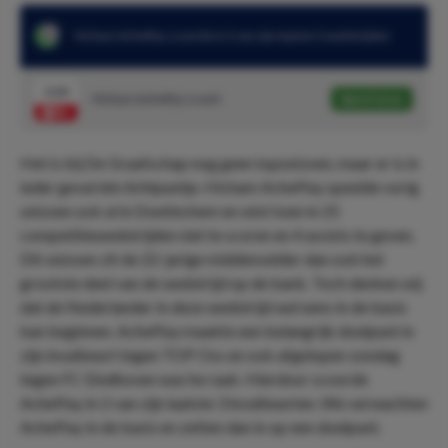
Hicham Acheffay scoorde in 2 van zijn laatste 3 wedstrijden
3.50
Hicham Acheffay scoort
Speel mee
Het is bij De Graafschap nog geen topseizoen, maar er is in
ieder geval één lichtpuntje. Hicham Acheffay speelde vorig
seizoen ook al in Doetinchem en wist toen in 25
competitiewedstrijden niet te scoren en 4 assists te geven.
Dit seizoen zit de 22-jarige middenvelder dan ook het
grootste deel van de wedstrijd op de bank. Toch denken wij
dat de Nederlander in deze wedstrijd wel eens in de basis
kan beginnen. Acheffay maakte een belangrijk doelpunt in
zijn invalbeurt tegen TOP Oss en ook afgelopen zondag
tegen FC Eindhoven was he raak. Hierdoor scoorde
Acheffay in 2 van zijn laatste 3 invalbeurten. We verwachten
Acheffay in de basis en zetten dan in op een doelpunt.