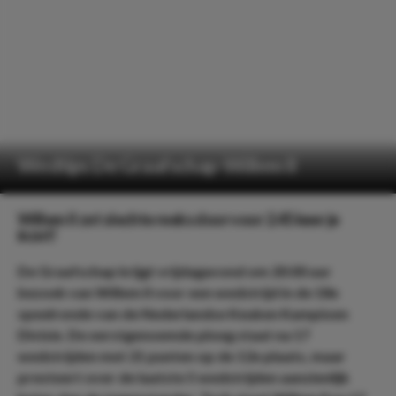
Wedtips De Graafschap-Willem II
Willem II zet slechte reeks door voor 2.45 keer je
inzet!
De Graafschap krijgt vrijdagavond om 20:00 uur
bezoek van Willem II voor een wedstrijd in de 18e
speelronde van de Nederlandse Keuken Kampioen
Divisie. De eerstgenoemde ploeg staat na 17
wedstrijden met 21 punten op de 12e plaats, maar
presteert over de laatste 5 wedstrijden aanzienlijk