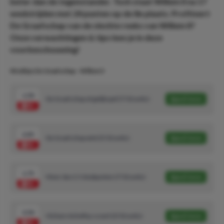
beter dan de tegenstander. Toch staat Willem II na 17
wedstrijden met 24 punten op de 8e plaats. Profiteert
De Graafschap van de slechte reeks van Willem II?
Onze verwachtingen & tips lees je in deze
voorbeschouwing!
Wedtips De Graafschap - Willem II
1.50
De Graafschap of gelijkspel (7/10 units)
Speel mee
2.45
De Graafschap wint (5/10 units)
Speel mee
1.75
Meer dan 2.5 doelpunten (7/10 units)
Speel mee
3.50
Hicham Acheffay scoort (3/10 units)
Speel mee