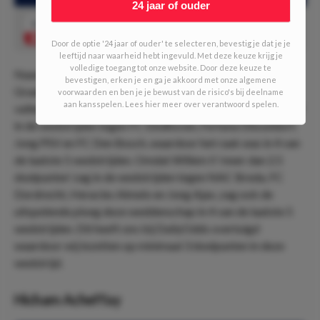
24 jaar of ouder
1.75
Meer dan 2.5 doelpunten
Speel mee
Door de optie '24 jaar of ouder' te selecteren, bevestig je dat je je
leeftijd naar waarheid hebt ingevuld. Met deze keuze krijg je
volledige toegang tot onze website. Door deze keuze te
Naast dat we een overwinning verwachten van De
bevestigen, erken je en ga je akkoord met onze algemene
Graafschap, denken we ook dat er veel doelpunten gaan
voorwaarden en ben je je bewust van de risico's bij deelname
aan kansspelen. Lees hier meer over verantwoord spelen.
vallen. De thuisploeg zag namelijk ‘meer dan 2.5 doelpunten’
in de wedstrijden tegen FC Eindhoven, Fortuna Düsseldorf,
Jong PSV en FC Den Bosch, waardoor het raak was in 4 van
de laatste 5 wedstrijden. Omdat Willem II ‘meer dan 2.5
doelpunten’ zag in de wedstrijden tegen NAC Breda, FC
Dordrecht, Heracles Almelo en Jong Ajax, zag ook de
uitspelende ploeg deze weddenschap in 4 van de laatste 5
wedstrijden. Dit heeft ons bij DailyOdds overtuigd
waardoor wij inzetten op minimaal 3 doelpunten in deze
wedstrijd.
Hicham Acheffay