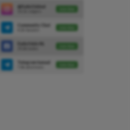
@DailyOddsnl
Join hier
16.1k
volgers
Community Chat
Join hier
4.2k
fanatici
DailyOdds NL
Join hier
20.6k
leden
Telegram kanaal
Join hier
7.6k
abonnees