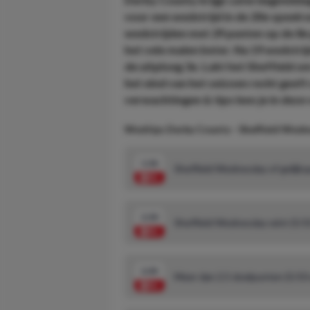
voor een wedstrijd in de 20e speelr
wedstrijden met 29 punten op de 8e
het vele malen beter. Na 19 wedstrij
de uitploeg 3e. Lukt het Sheffield o
het eind van het seizoen recht gee
verwachtingen & tips lees je in dez
Wedtips Derby County - Sheffield Wed
1.36
Sheffield Wednesday of gelijksp
2.30
Sheffield Wednesday wint (5/10
2.05
Meer dan 2.5 doelpunten (5/10 