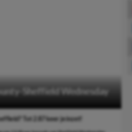
unty-Sheffield Wednesday
effield? Tot 2.87 keer je inzet!
g om 13:30 uur bezoek van Sheffield Wednesday