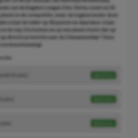
onde van de Engelse League One. Derby staat na 18
 plaats in de competitie, maar de tegenstander doet
den staat de teller op 40 punten en daardoor staat
m in de top 2 te komen en op een plaats komt dat op
ft op directe promotie naar de Championship? Onze
e voorbeschouwing!
nesday
el (8/10 units)
Speel mee
 units)
Speel mee
units)
Speel mee