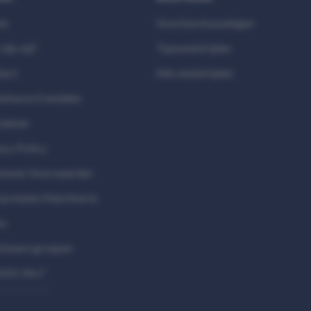
me
Voorbeschouwingen
zijn wij?
Topwedstrijden
tact
Alle wedstrijden
antwoord wedden
laimer
acy Policy
emene Voorwaarden
rpretatie Matchfacts
ks
tsbare groepen
DS 24x7