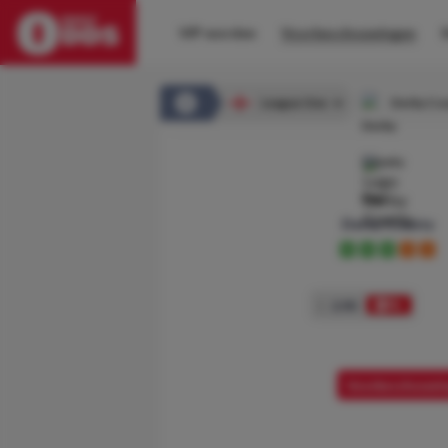
VIP worden
Voorbeschouwingen
S
League One
Derby Co
Derby County
W
W
W
D
D
1
2.90
Voorbeschouwi