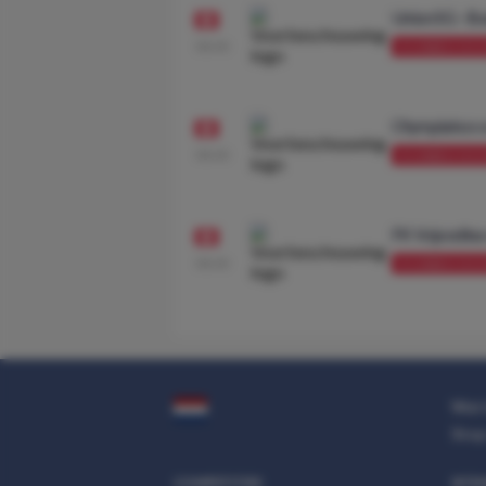
Union SG - B
08:00
VOORBESCHOU
Olympiakos 
08:00
VOORBESCHOU
FK Vojvodina
08:00
VOORBESCHOU
Wat 
Stop 
COMPETITIES
SITE