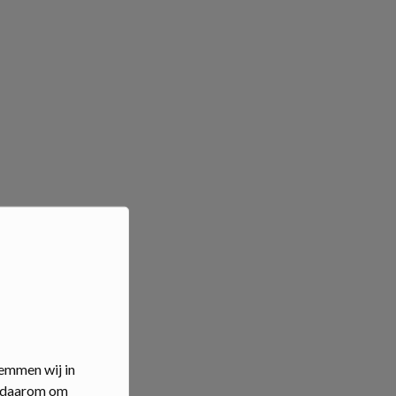
emmen wij in
je daarom om