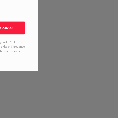
of ouder
ingevuld. Met deze
je akkoord met onze
 hier meer over