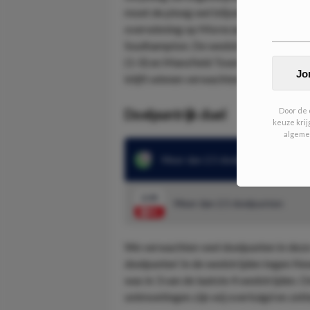
moet de ploeg wel blijven winnen. Dat 
overwinning op Morecambe verloor het a
Southampton. De wedstrijden die volgd
(1-0) en Mansfield Town (2-1) werden 
Artikelen
Jo
blijft winnen verwachten wij dit ook t
Door de o
Doelpuntrijk duel
keuze krij
algemen
Meer dan 2.5 doelpunten in 2 van 
2.05
Meer dan 2.5 doelpunten
We verwachten veel doelpunten in deze 
doelpunten’ in de wedstrijden tegen N
was in 3 van de laatste 4 wedstrijden. 
ontmoetingen zijn wij overtuigd en zett