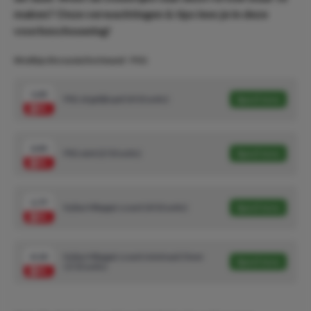
maken? Onze verwachtingen & tips lees je in deze
voorbeschouwing!
Wedtips Borussia Dortmund - PSG
1.43
PSG of gelijkspel (4/10 units)
Speel mee
2.45
PSG wint (2/10 units)
Speel mee
1.77
Kylian Mbappé scoort (4/10 units)
Speel mee
4.10
Kylian Mbappé scoort minimaal 2 keer
Speel mee
(1/10 units)