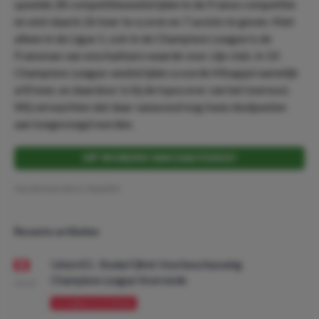
speelde 28 competitiewedstrijden in de Franse competitie
en wist daarin 26 keer te scoren en 7 assists te geven. Niet
alleen in de Ligue 1, ook in de Champions League is de
Fransman van onschatbare waarde voor zijn club. In 10
Champions League-wedstrijden scoorde Mbappé namelijk
al 8 keer, en daardoor is hij de topscorer van het toernooi.
Wij verwachten dat daar vanavond nog twee doelpunten
aan toegevoegd worden.
VIP WORDEN VAN DAILYODDS?
Geschreven door:
DaanDO
Recente artikelen
Union SG - Bodø/Glimt: Voorbeschouwing
Champions League Voorronde
08:00
VOORBESCHOUWING