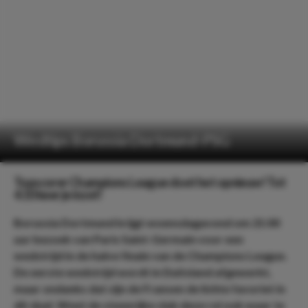
Wedtips Borussia Dortmund-PSG
Topscorer Champions League doet het opnieuw! Tot
4.10 keer je inzet!
Borussia Dortmund krijgt woensdagavond om 21:00
uur bezoek van Paris Saint-Germain voor een
wedstrijd in de halve finale van de Champions League.
De eerste wedstrijd wordt in Duitsland afgewerkt,
maar ondanks dat zijn de Fransen de lichte favoriet in
dit duel. Weet de steenrijke club deze rol ook waar te