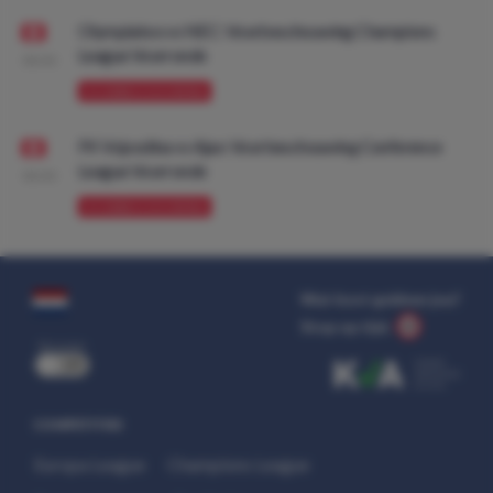
Olympiakos vs NEC: Voorbeschouwing Champions
League Voorronde
08:00
VOORBESCHOUWING
FK Vojvodina vs Ajax: Voorbeschouwing Conference
League Voorronde
08:00
VOORBESCHOUWING
Wat kost gokken jou?
Stop op tijd.
uit
COMPETITIES
Europa League
Champions League