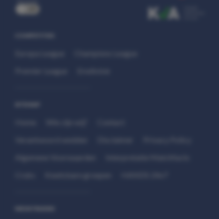
uit
COMPETITIES
Europa League
Champions League
Premier League
Eredivisie
SITEMAP
Home
Wie zijn wij?
Contact
Verantwoord wedden
Disclaimer
Privacy Policy
Algemene Voorwaarden
Interpretatie Matchfacts
Cruks
Kwetsbare groepen
HANDS 24x7
WEDSTRIJDEN