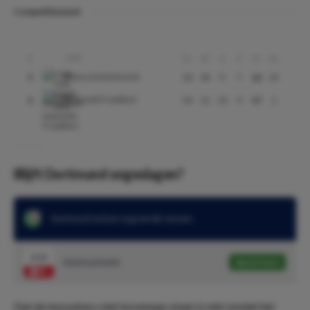
Competitiestand
Club
#
Gs
W
G
V
Pt
Ds
Borussia Dortmund
5
34
18
9
7
63
25
Eintracht Frankfurt
6
34
11
14
9
47
1
Blijft Dortmund ongeslagen?
Dortmund verloor nog niet dit seizoen
2.15
Dortmund wint
Speel mee
Dat de bezoekers niet bovenaan staan is niet omdat het