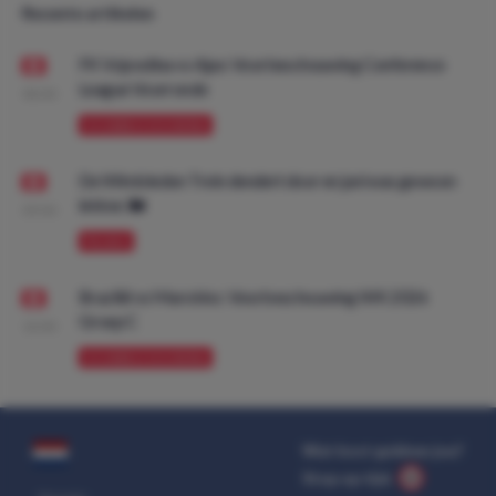
Recente artikelen
FK Vojvodina vs Ajax: Voorbeschouwing Conference
League Voorronde
08:00
VOORBESCHOUWING
De Wimbledon Trein dendert door en juni was gewoon
lekker. 🚂
09:00
PROMO
Brazilië vs Marokko: Voorbeschouwing WK 2026
Groep C
10:00
VOORBESCHOUWING
Wat kost gokken jou?
Stop op tijd.