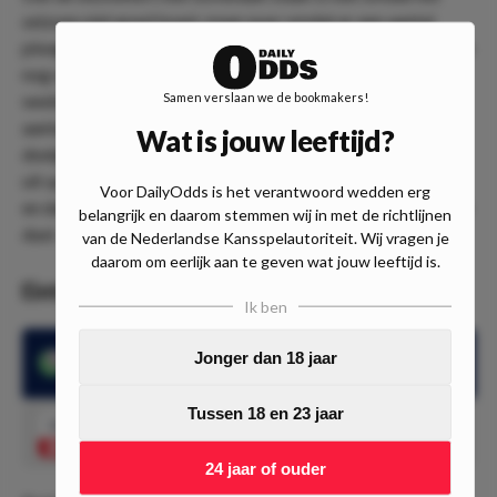
seizoen niet goed loopt, maar puur omdat er een aantal
ploegen zijn die het nog beter doen. Dortmund is dit seizoen
nog ongeslagen en speelde slechts twee keer gelijk in acht
Samen verslaan we de bookmakers!
wedstrijden. In die wedstrijden scoorde de ploeg een mooi
aantal van 17 doelpunten en incasseerde slechts 8
Wat is jouw leeftijd?
doelpunten. Het maakt voor de ploeg niet uit of ze thuis of
uit spelen, want in situaties is het aantal verliespunten gelijk
Voor DailyOdds is het verantwoord wedden erg
en dat is een uitstekende uitgangspositie in aanloop naar dit
belangrijk en daarom stemmen wij in met de richtlijnen
duel.
van de Nederlandse Kansspelautoriteit. Wij vragen je
daarom om eerlijk aan te geven wat jouw leeftijd is.
Eintracht Frankfurt-Borussia Dortmund H2H
Ik ben
Jonger dan 18 jaar
Beide teams scoorden in 4 van de laatste 5 wedstrijden
Tussen 18 en 23 jaar
1.53
Beide teams scoren 'Ja'
Speel mee
24 jaar of ouder