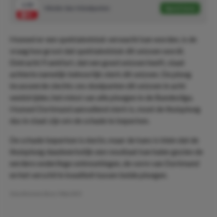
1.50
Minder dan 4 doelpunten
Speel mee
Hoewel er een spektakelstuk verwacht kan worden, is de
vraag hoe groot dat spektakelstuk dit seizoen wordt.
Eintracht Frankfurt, dat een goed seizoen heeft, staat
achterin namelijk behoorlijk sterk dit seizoen. De ploeg
incasseerde slechts zes doelpunten dit seizoen in acht
wedstrijden, het minst van alle ploegen in de Bundesliga.
Hoewel Dortmund aanvallend sterk is, moet de thuisploeg
dus in staat zijn om de schade te beperken.
De schade beperken is éee1n, maar de kans is klein dat de
thuisploeg daadwerkelijk een resultaat kan halen gezien de
eerdere onderlinge ontmoetingen, de vorm van Dortmund
en het verschil in kwaliteit tussen beide ploegen.
Geschreven door:
MarcDO