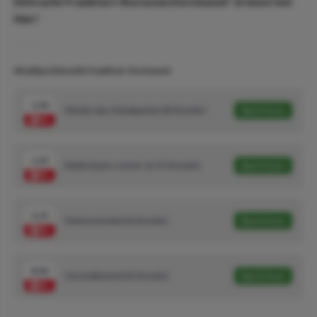
Eintracht Frankfurt-Borussia Dortmund? Je leest het
hier!
Wedtips Eintracht Frankfurt-Dortmund
1.50
Minder dan 4 doelpunten (8/10 units)
Speel mee
1.53
Beide teams scoren ‘Ja’ (7/10 units)
Speel mee
2.15
Dortmund wint (6/10 units)
Speel mee
8.50
Gecombineerd (3/10 units)
Speel mee