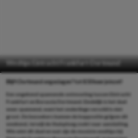
Wedtips Eintracht Frankfurt-Dortmund
Blijft Dortmund ongeslagen? tot 8.50 keer je inzet!
Een ongekend spannende ontmoeting tussen Eintracht
Frankfurt en Borussia Dortmund. Eindelijk is het duel
weer spannend, want het onderlinge verschil is niet
groot. De bezoekers kunnen de koppositie grijpen dit
weekend, terwijl de thuisploeg zoekt naar aansluiting.
Wie wint dit duel en wat zijn de mooiste wedtips bij