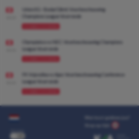
Union SG - Bodø/Glimt: Voorbeschouwing
Champions League Voorronde
08:00
VOORBESCHOUWING
Olympiakos vs NEC: Voorbeschouwing Champions
League Voorronde
08:00
VOORBESCHOUWING
FK Vojvodina vs Ajax: Voorbeschouwing Conference
League Voorronde
08:00
VOORBESCHOUWING
Wat kost gokken jou?
Stop op tijd.
uit