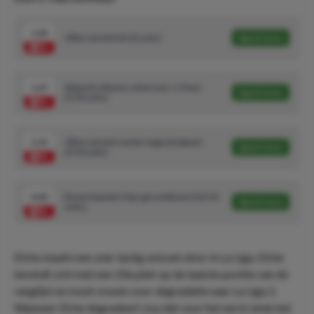
1.66
Villarreal wint (6/10 units)
Speel mee
1.67
Alejandro Baena schiet over 1.5 keer
Speel mee
(5/10 units)
2.55
Villarreal wint zonder tegendoelpunt
Speel mee
(3/10 units)
4.40
Bovenstaande 3 tips gecombineerd (2/10
Speel mee
units)
Elche maakt een zeer lastig seizoen door in La Liga. Elche
bevindt zich met een 20e plek op de laatste positie van de
ranglijst en moet vrezen voor degradatie naar La Liga 2.
Wanneer Elche degradeert zou dat voor het eerst sinds het