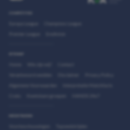
COMPETITIES
Europa League
Champions League
Premier League
Eredivisie
SITEMAP
Home
Wie zijn wij?
Contact
Verantwoord wedden
Disclaimer
Privacy Policy
Algemene Voorwaarden
Interpretatie Matchfacts
Cruks
Kwetsbare groepen
HANDS 24x7
WEDSTRIJDEN
Voorbeschouwingen
Topwedstrijden