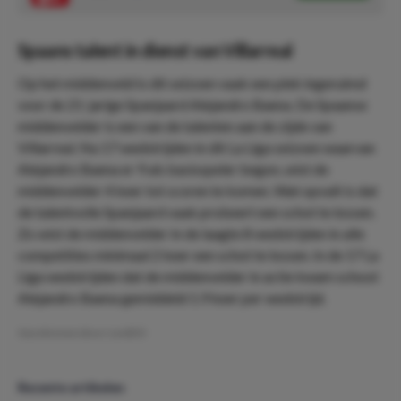
Spaans talent in dienst van Villarreal
Op het middenveld is dit seizoen vaak een plek ingeruimd
voor de 21-jarige Spanjaard Alejandro Baena. De Spaanse
middenvelder is een van de talenten aan de zijde van
Villarreal. Na 17 wedstrijden in dit La Liga seizoen waarvan
Alejandro Baena er 9 als basisspeler begon, wist de
middenvelder 4 keer tot scoren te komen. Wat opvalt is dat
de talentvolle Spanjaard vaak probeert een schot te lossen.
Zo wist de middenvelder in de laagte 8 wedstrijden in alle
competities minimaal 2 keer een schot te lossen. In de 17 La
Liga wedstrijden dat de middenvelder in actie kwam schoot
Alejandro Baena gemiddeld 1.9 keer per wedstrijd.
Geschreven door:
LeviDO
Recente artikelen