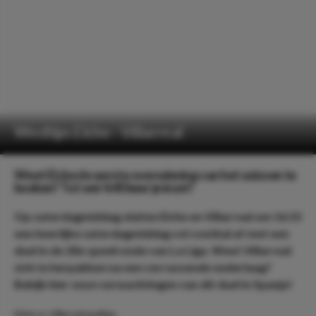
Wedtips Elche - Villarreal
Weet Elche de eerste overwinning van het seizoen te
boeken? Tot wel 4.40 keer je inzet!
Op zaterdagmiddag sluiten Elche en Villarreal om 16:15
een heerlijke zaterdagmiddag vol voetbal af met een
duel in de 20e speelronde van La Liga. Weet Villarreal
zich te herpakken na een verrassende nederlaag?
Bekijk hier onze verwachtingen van dit duel in Spanje!
Elche vs. Villarreal wedtips