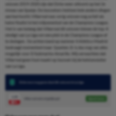
seizoen 2019-2020 zijn dat Elche weer uitkomt op het 2e
niveau van Spanje. De bezoekers hebben hele andere dingen
aan hun hoofd. Villarreal was vorig seizoen nog actief als
halve finalist in het miljoenenbal van de Champions League.
Het is van belang dat Villarreal dit seizoen binnen de top-4
eindigt van La Liga om een plek in de Champions League af
te dwingen. De achterstand op nummer 4 Atlético Madrid
bedraagt momenteel maar 3 punten. Er is dus nog van alles
mogelijk voor El Submarino Amarillo. Wij verwachten dat
Villarreal geen fout maakt op bezoek bij de hekkensluiter
van La Liga.
Elche won nog geen duel dit seizoen in La Liga
1.20
Villarreal wint of gelijkspel
Speel mee