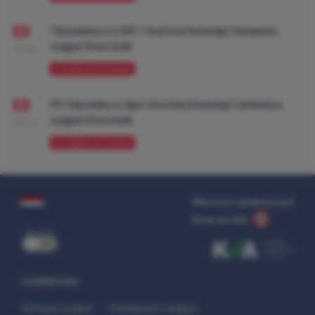
Olympiakos vs NEC: Voorbeschouwing Champions
League Voorronde
08:00
VOORBESCHOUWING
FK Vojvodina vs Ajax: Voorbeschouwing Conference
League Voorronde
08:00
VOORBESCHOUWING
Wat kost gokken jou?
Stop op tijd.
uit
COMPETITIES
Europa League
Champions League