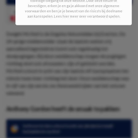
volledige toegang tot onze website. Door deze keuze te
bevestigen, erken je en ga je akkoord met onze algemene
voorwaarden en ben je je bewust van de risico's bij deelname
2.00
Dwight Mc-Neil over 1.5 schoten
Speel mee
aan kansspelen. Lees hier meer over verantwoord spelen.
Dwight McNeil is de Engelse linksmidden bij Everton. De
24-jarige middenvelder staat de laatste weken vrij
aanvallend ingesteld en komt ook regelmatig tot
doelpogingen. Bij deze weddenschap mogen de pogingen
richting doel ook afzwaaiers zijn of geblokt worden.
McNeil schoot in acht van zijn laatste elf basisplaatsen ten
minste twee keer richting het doel. Deze weddenschap was
in vijf van zijn eerste zes thuiswedstrijden van het seizoen
winnend.
Anthony Gordon heeft de smaak te pakken
Anthony Gordon schoot in acht van zijn laatste twaalf
basisplaatsen op doel