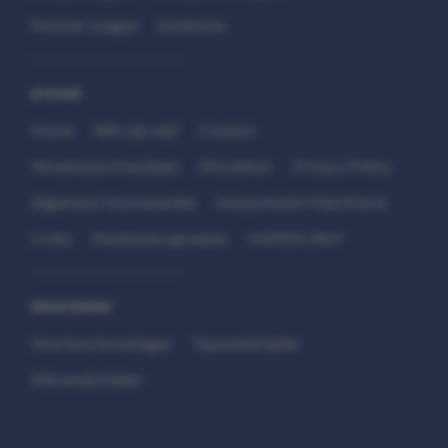
Premier League
Eredivisie
SITEMAP
Home
Wie zijn wij?
Contact
Verantwoord wedden
Disclaimer
Privacy Policy
Algemene Voorwaarden
Interpretatie Matchfacts
Cruks
Kwetsbare groepen
HANDS 24x7
WEDSTRIJDEN
Voorbeschouwingen
Topwedstrijden
Alle wedstrijden