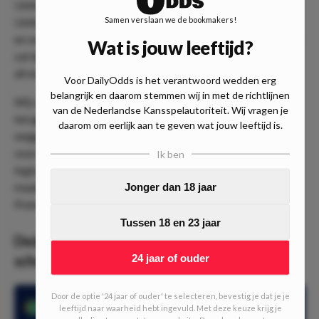
United won afgelopen weekend met 1-0 van Manchester
Samen verslaan we de bookmakers!
United, speelde daarvoor met 1-1 gelijk op bezoek bij PSG
en won daarvoor met 4-1 van Chelsea. Met zulke resultaten
Wat is jouw leeftijd?
zal de ploeg met veel vertrouwen richting Liverpool
afreizen.
Voor DailyOdds is het verantwoord wedden erg
belangrijk en daarom stemmen wij in met de richtlijnen
Wij verwachten vandaag een wedstrijd met twee
van de Nederlandse Kansspelautoriteit. Wij vragen je
terughoudende ploegen, die vooral geen doelpunten willen
daarom om eerlijk aan te geven wat jouw leeftijd is.
weggeven. Er zullen wel veel schoten komen, waarbij wij
vooral veel van McNeil en Gordon verwachten. De meest
Ik ben
logische doelpuntenmaker lijkt Alexander Isak, de Zweed
maakte namelijk zeven doelpunten in zijn eerste tien
Jonger dan 18 jaar
Premier League duels.
Tussen 18 en 23 jaar
Dwight McNeil is de laatste weken goed op
24 jaar of ouder
schot
Door de optie '24 jaar of ouder' te selecteren, bevestig je dat je je
Dwight McNeil schoot ten minste twee keer in acht van zijn
leeftijd naar waarheid hebt ingevuld. Met deze keuze krijg je
laatste elf basisplaatsen