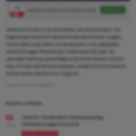
1.90
Anthony Gordon over 0.5 schoten op doel
Speel mee
Anthony Gordon is de linksbuiten van de bezoekers. De
Engelsman maakte in zijn eerste dertien Premier League
wedstrijden maar liefst zes doelpunten. Ook afgelopen
wedstrijd tegen Manchester United was het raak. De
aanvaller heeft een geweldige actie en een lekker schot in
huis. De kans dat hij ook doelman Jordan Pickford weet te
testen achten wij dan ook vrij groot.
Geschreven door:
YoramDO
Recente artikelen
Union SG - Bodø/Glimt: Voorbeschouwing
Champions League Voorronde
08:00
VOORBESCHOUWING