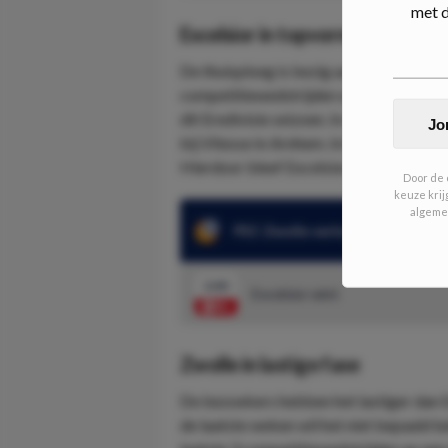
met d
Excelsior in topvorm
De thuisploeg is bezig aan een zeer ster
competitiewedstrijden ongeslagen. De R
dit Eredivisie seizoen. In de laatste s
Artikelen
Jo
bij Vitesse in Arnhem. In het GelreDome
Hierdoor bleef Excelsior voor de 7e ke
Door de o
keuze krij
algemen
PEC Zwolle verloor de laatste 
2.40
Excelsior wint
Zwolle in lastige fase
De bezoekers hebben het lastiger dan E
de laatste weken wil het niet bepaald 