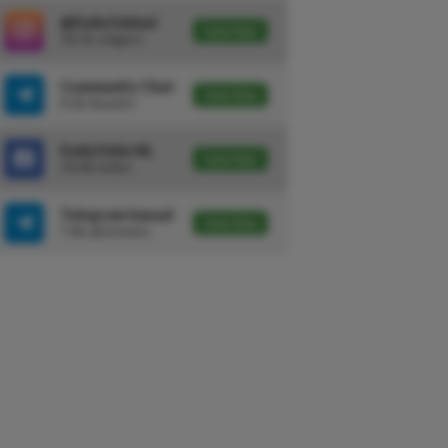
@DailyOddsnl
Join hier
16.1k
volgers
Community Chat
Join hier
4.2k
fanatici
DailyOdds NL
Join hier
20.6k
leden
Telegram kanaal
Join hier
7.6k
abonnees