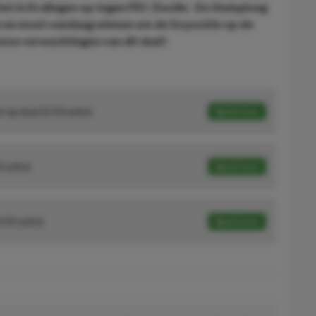
t in Kralingen op tegen PEC Zwolle. De thuisploeg
m en moet vandaag winnen om de 5e positie op de
r onze verwachtingen van dit duel!
t op doel (5/10 units)
Speel mee
0 units)
Speel mee
3/10 units)
Speel mee