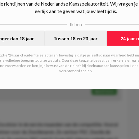
e richtlijnen van de Nederlandse Kansspelautoriteit. Wij vragen 
eerlijk aan te geven wat jouw leeftijd is.
Geen resultaten
ke reeks. Zo bleef de ploeg uit Kralingen in de laatste 4
Ik ben
otterdammers verloren zelfs tot op heden pas 1 duel in
peelronde ging de ploeg van Marinus Dijkhuizen op bezoek
nger dan 18 jaar
Tussen 18 en 23 jaar
24 jaar 
 bleef Excelsior knap steken op een 0-0 gelijkspel.
er dit seizoen ongeslagen.
ptie '24 jaar of ouder' te selecteren, bevestig je dat je je leeftijd naar waarheid hebt 
g je volledige toegang tot onze website. Door deze keuze te bevestigen, erken je en ga 
Geen resultaten
e voorwaarden en ben je je bewust van de risico's bij deelname aan kansspelen. Lees
verantwoord spelen.
3 wedstrijden
Speel mee
xcelsior in de eerste maanden van de competitie. Vooral
lukken voor de Zwollenaren. Zo verloor PEC Zwolle de