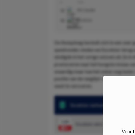
Club
#
PEC Zwolle
12
Excelsior
16
De thuisploeg bevindt zich in een zeer
speelrondes vinden we Excelsior terug o
eindigde in het vorige seizoen als 2e i
promoveren naar het hoogste niveau van
onaardig maar kan het zeker nog beter.
positie van de ranglijst. Wij verwachte
Competities
weet te veroveren.
Excelsior verloor pas 1 duel in d
1.44
Excelsior wint of gelijkspel
Clubs
Voor D