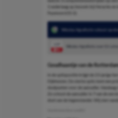
laatste 3 competitiewedstrijden op een 
1 nederlaag op bezoek bij Heracles en i
Feyenoord (0-2).
Nikolas Agrafiotis schoot op doe
1.57
Nikolas Agrafiotis over 0.5 scho
Goudhaantje van de Rotterd
In de spitspositie krijgt de 23-jarige S
Dijkhuizen. De sterke spits kent een pri
doelpunten voor de aanvaller. Vandaag r
Zo schoot de aanvaller in 7 van de eerst
doel van de tegenstander. Wij zien va
Geschreven door:
LeviDO