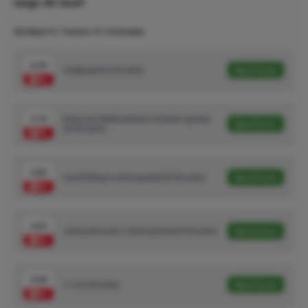
langs dit duel!
Wedtips FC Twente-FC Volendam
6.50
Gelijkspel (3/10 units)
Speel mee
2.70
Ricky van Wolfswinkel 2 schoten op doel
Speel mee
(3/10 units)
3.85
Carel Eiting 1 schot op doel (3/10 units)
Speel mee
3.45
Joshua Brenet 1 schot op doel (2/10 units)
Speel mee
9.00
1-1 (1/10 units)
Speel mee