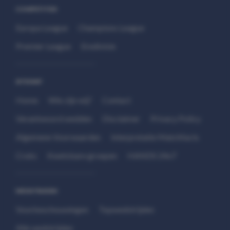
COMPETITIES
Europa League
Champions League
Premier League
Eredivisie
SITEMAP
Home
Wie zijn wij?
Contact
Verantwoord wedden
Disclaimer
Privacy Policy
Algemene Voorwaarden
Interpretatie Matchfacts
Cruks
Kwetsbare groepen
HANDS 24x7
WEDSTRIJDEN
Voorbeschouwingen
Topwedstrijden
Alle wedstrijden