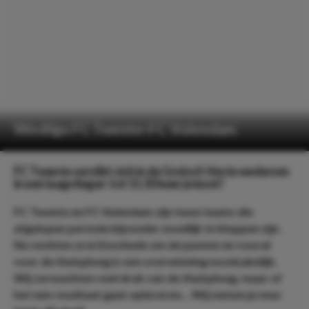
Wedtips FC Twente-FC Volendam
FC Twente verslikt zich in de Grolsch Veste wederom
in een laagvlieger: tot 11.50 keer je inzet!
FC Twente en FC Volendam zijn twee teams die
afgelopen periode bijzonder moeilijk te kloppen zijn.
Nu vechten ze in Enschede om de punten en vooral
voor de thuisploeg is een overwinning noodzakelijk.
Wij verwachten veel druk van de thuisploeg, maar of
het een resultaat gaat opleveren… Wij nemen je mee