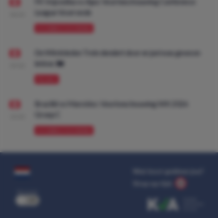
FK Vojvodina vs Ajax: Voorbeschouwing Conference
League Voorronde
08:00
VOORBESCHOUWING
De Wimbledon Trein dendert door en juni was gewoon
lekker. 🚂
09:00
PROMO
Brazilië vs Marokko: Voorbeschouwing WK 2026
Groep C
10:00
VOORBESCHOUWING
Wat kost gokken jou?
Stop op tijd.
uit