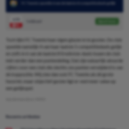
FC Twente speelde 6 van de laatste 8 competitieduels gelijk
6.50
Gelijkspel
Speel mee
Toch lijkt FC Twente haar eigen glazen in te gooien. De club
speelde namelijk 4 van haar laatste 5 competitieduels gelijk
en zelfs in 6 van de laatste 8 Eredivisie-duels kwam de club
niet verder dan een puntendeling. Dat zijn natuurlijk absurde
cijfers voor een club die slechts zes punten verwijderd is van
de koppositie. Wij zien dan ook FC Twente als dé grote
favoriet, maar objectief gezien ligt er veel meer value op
een gelijkspel.
Geschreven door:
VPDO
Recente artikelen