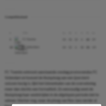
Competitiestand
Club
#
Gs
W
G
V
Pt
Ds
FC Twente
5
34
18
10
6
64
39
FC Volendam
14
34
10
6
18
36
-29
FC Twente ontmoet aanstaande zondag promovendus FC
Volendam en hoewel de thuisploeg aan een ijzersterk
seizoen bezig is, lijkt het binnenhalen van de overwinning
meer dan slechts een formaliteit. Zo eenvoudig weet de
thuisploeg haar wedstrijden in de afgelopen periode niet te
winnen. Sterker nog, waar de ploeg van Ron Jans eerder al
fors dichtbij een koppositie was lijken de kansen op een