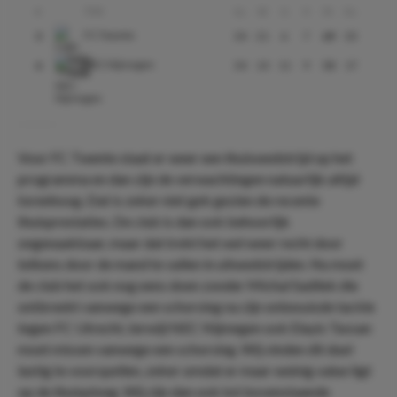
Club
#
Gs
W
G
V
Pt
Ds
FC Twente
3
34
21
6
7
69
33
NEC Nijmegen
6
34
14
11
9
53
17
Voor FC Twente staat er weer een thuiswedstrijd op het
programma en dan zijn de verwachtingen natuurlijk altijd
torenhoog. Dat is zeker niet gek gezien de recente
thuisprestaties. De club is dan ook behoorlijk
ongenaakbaar, maar dat trekt het wel weer recht door
telkens door de mand te vallen in uitwedstrijden. Nu moet
de club het ook nog eens doen zonder Michal Sadilek die
ontbreekt vanwege een schorsing na zijn onbesuisde tackle
tegen FC Utrecht, terwijl NEC Nijmegen ook Elayis Tavsan
moet missen vanwege een schorsing. Wij vinden dit duel
lastig te voorspellen, zeker omdat er maar weinig value ligt
op de thuisploeg. Wij zijn dan ook tot bovenstaande