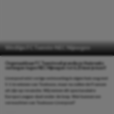
Wedtips FC Twente-NEC Nijmegen
Ongenaakbaar FC Twente wil grandioze thuisreeks
verlengen tegen NEC Nijmegen: tot 6.25 keer je inzet!
Liverpool wist vorige ontmoeting in eigen huis nog met
5-1 te winnen van Toulouse, maar nu zullen de Fransen
uit zijn op revanche. Wij nemen dit spectaculaire
Europa League-duel onder de loep. Wat kunnen we
verwachten van Toulouse-Liverpool?