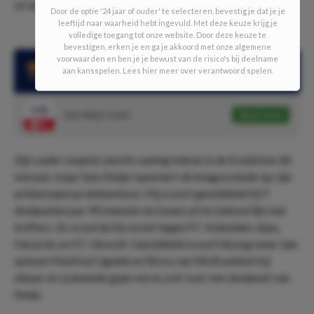
zó laag zijn op een thuiszege.
Door de optie '24 jaar of ouder' te selecteren, bevestig je dat je je
leeftijd naar waarheid hebt ingevuld. Met deze keuze krijg je
volledige toegang tot onze website. Door deze keuze te
bevestigen, erken je en ga je akkoord met onze algemene
voorwaarden en ben je je bewust van de risico's bij deelname
Sem Steijn scoorde in 5 van de laatste 9 wedstrijden
aan kansspelen. Lees hier meer over verantwoord spelen.
3.00
Sem Steijn scoort
Speel mee
Zijn vader maakte slechts weinig indruk in de Eredivisie dit
seizoen, maar Sem Steijn repareert de imagoschade op zijn
achternaam probleemloos. Hij scoort gemiddeld 0.67
doelpunten per 90 minuten en kwam al tot behoorlijk wat
treffers. Zo scoorde hij recent tegen FC Volendam, Ajax,
Heracles en FC Utrecht. Gemiddeld scoort hij nog meer dan
spitsen Manfred Ugalde en Ricky van Wolfswinkel bij
elkaar en zodoende gaan we nu ook voor een doelpunt van
Steijn.