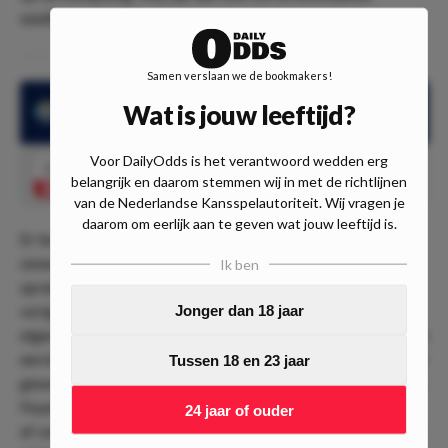
wedtips gekomen.
Samen verslaan we de bookmakers!
Wat is jouw leeftijd?
FC Twente won alle 5 de thuisduels in de Eredivisie
Voor DailyOdds is het verantwoord wedden erg
1.33
FC Twente wint
Speel mee
belangrijk en daarom stemmen wij in met de richtlijnen
van de Nederlandse Kansspelautoriteit. Wij vragen je
daarom om eerlijk aan te geven wat jouw leeftijd is.
Er bestaan in de Europese voetbalwereld een hoop
onneembare vestes, maar ook in Enschede is er duidelijk
Ik ben
sprake van. Dat was aan de sensationele thuisreeks van
vorig seizoen al te zien, maar ook dit seizoen is de ploeg in
Jonger dan 18 jaar
eigen huis ook zonder Ron Jans weer behoorlijk op dreef. De
eerste vijf Eredivisie-wedstridjen werden achtereenvolgend
Tussen 18 en 23 jaar
gewonnen van PEC Zwolle, Ajax, Vitesse, SC Heerenveen en
Feyenoord, waarmee elke club dus met knikkende knietjes
24 jaar of ouder
af zal reizen naar Enschede. Geen wonder dat de noteringen