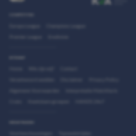
COMPETITIES
Europa League
Champions League
Premier League
Eredivisie
SITEMAP
Home
Wie zijn wij?
Contact
Verantwoord wedden
Disclaimer
Privacy Policy
Algemene Voorwaarden
Interpretatie Matchfacts
Cruks
Kwetsbare groepen
HANDS 24x7
WEDSTRIJDEN
Voorbeschouwingen
Topwedstrijden