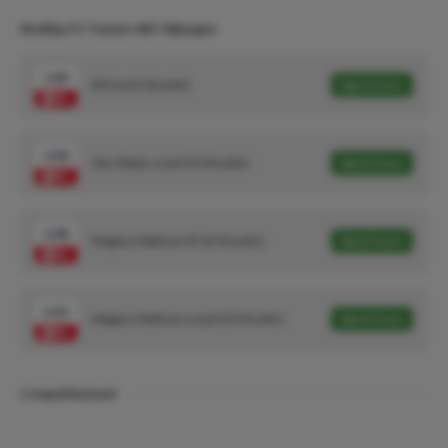
Wedtips FC Twente-NEC Nijmegen
1.89
BTS Ja (5/10 units)
Speel mee
3.00
Sem Steijn scoort (3/10 units)
Speel mee
2.08
Magnus Mattson OT (3/10 units)
Speel mee
6.25
Magnus Mattson scoort (2/10 units)
Speel mee
Competitiestand