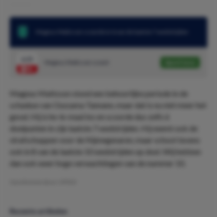
Magnus Mattsson scoorde in 6 van de laatste 7 wedstrijden
6.25
Magnus Mattsson scoort
Speel mee
Magnus Mattsson stond een behoorlijke periode in de
schaduw van Oussama Tannane, maar dat is nu niet meer het
geval. Hij is he-le-maal los en scoorde dus zelfs 6
doelpunten in zijn laatste 7 wedstrijden. Hij neemt ook de
strafschoppen voor de Nijmegenaren, maar schoot tevens
ook in 8 van de laatste 10 wedstrijden op doel. Wij hebben
dan ook weer hoge verwachtingen van de nummer 10.
Geschreven door:
VPDO
Recente artikelen