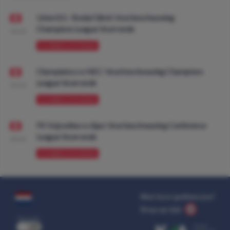
Union SG - Bodø/Glimt: Voorbeschouwing
Champions League Voorronde
08:00
VOORBESCHOUWING
Olympiakos vs NEC: Voorbeschouwing Champions
League Voorronde
08:00
VOORBESCHOUWING
FK Vojvodina vs Ajax: Voorbeschouwing Conference
League Voorronde
08:00
VOORBESCHOUWING
Wat kost gokken jou?
Stop op tijd.
uit