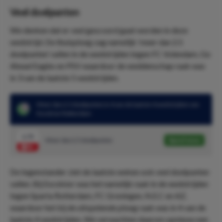
Veel doelpunten
We denken dat er veel gescoord gaat worden in deze
wedstrijd. De thuisploeg zag namelijk 'meer dan 2.5
doelpunten’ vallen in de wedstrijden tegen FC Volendam, Go
Ahead Eagles en PSV waardoor de weddenschap raak was
in 3 van de laatste 5 wedstrijden.
Meer dan 2.5 doelpunten in 4 van de laatste 4 wedstrijden van
Excelsior Rotterdam
1.75
Meer dan 2.5 doelpunten
Speel mee
De tegenstander ziet de laatste weken ook veel doelpunten
vallen. Bij Excelsior was het namelijk raak in de wedstrijden
tegen Sparta Rotterdam, FC Groningen, N.E.C en AZ,
waardoor het bij de uitspelende ploeg raak was in 4 van de
laatste 4 wedstrijden. We verwachten daarom opnieuw een