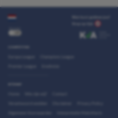
Wat kost gokken jou?
Stop op tijd.
uit
COMPETITIES
Europa League
Champions League
Premier League
Eredivisie
SITEMAP
Home
Wie zijn wij?
Contact
Verantwoord wedden
Disclaimer
Privacy Policy
Algemene Voorwaarden
Interpretatie Matchfacts