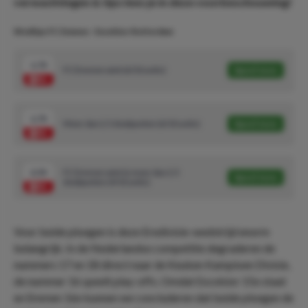
verwachtingen & tips lees je in deze voorbeschouwing!
Wedtips FC Emmen - Excelsior Rotterdam
1.73
FC Emmen wint (6/10 units)
Speel mee
1.75
Meer dan 2.5 doelpunten (6/10 units)
Speel mee
2.55
FC Emmen wint & meer dan 2.5
Speel mee
doelpunten (4/10 units)
Voor beide ploegen is deze Eredivisie-wedstrijd enorm
belangrijk. In de Nederlandse competitie degraderen de
nummers 17 en 18 direct naar de Keuken Kampioen Divisie,
de nummer 16 speelt play-offs. Omdat Excelsior 15e staat
en Emmen 16e kunnen we concluderen dat beide ploegen de