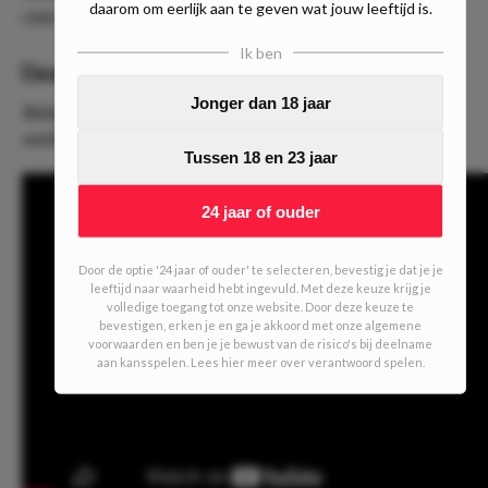
daarom om eerlijk aan te geven wat jouw leeftijd is.
club uit Zwolle geen kans maakt tegen FC Twente.
Ik ben
Daan Rots
Jonger dan 18 jaar
Bekijk hieronder het doelpunt van Daan Rots in de
wedstrijd tegen Riga FC
Tussen 18 en 23 jaar
24 jaar of ouder
Door de optie '24 jaar of ouder' te selecteren, bevestig je dat je je
leeftijd naar waarheid hebt ingevuld. Met deze keuze krijg je
volledige toegang tot onze website. Door deze keuze te
bevestigen, erken je en ga je akkoord met onze algemene
voorwaarden en ben je je bewust van de risico's bij deelname
aan kansspelen. Lees hier meer over verantwoord spelen.