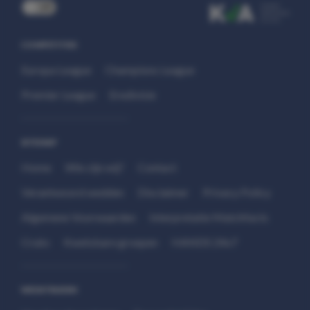
uit
COMPETITIES
Europa League
Champions League
Premier League
Eredivisie
SITEMAP
Home
Wie zijn wij?
Contact
Verantwoord wedden
Disclaimer
Privacy Policy
Algemene Voorwaarden
Interpretatie Matchfacts
Cruks
Kwetsbare groepen
HANDS 24x7
WEDSTRIJDEN