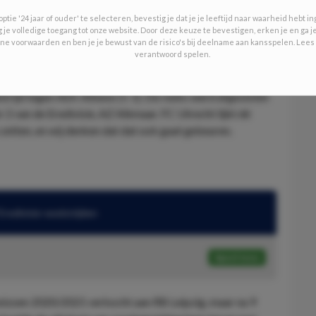
Speel mee
ptie '24 jaar of ouder' te selecteren, bevestig je dat je je leeftijd naar waarheid hebt 
g je volledige toegang tot onze website. Door deze keuze te bevestigen, erken je en ga 
Geen resultaten
e voorwaarden en ben je je bewust van de risico's bij deelname aan kansspelen. Lees
aurice Steijn begon met een 3-1 nederlaag tegen FC
verantwoord spelen.
n, waarna het met 3-3 gelijkspeelde tegen Olympique
e een 0-4(!) nederlaag in
De Klassieker
tegen Feyenoord,
strijd tegen AEK Athene (1-1). De reeks werd afgesloten
2 van de Eredivisie, AZ Alkmaar. FC Utrecht lijkt dé
 zetten, en wij denken dat dat ook gaat gebeuren.
Eredivisie-wedstrijden
Speel mee
eizoen 2020/2021 verkocht aan RB Leipzig, maar na 9