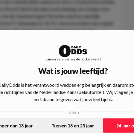
s van 5 wedstrijden, waarna er met 1-3 van promovendus
 Utrecht dacht dat deze overwinning zou zorgen voor
is. Na de 3 punten tegen Heracles werd er namelijk
2) en FC Volendam (1-0). FC Utrecht verliest van vrijwel
 Ajax. We zetten in op een dubbele kans en een
Geen resultaten
Samen verslaan we de bookmakers!
Wat is jouw leeftijd?
Gs
W
G
V
Pt
Ds
34
15
11
8
56
13
ailyOdds is het verantwoord wedden erg belangrijk en daarom st
34
13
11
10
50
2
e richtlijnen van de Nederlandse Kansspelautoriteit. Wij vragen 
eerlijk aan te geven wat jouw leeftijd is.
Geen resultaten
Ik ben
e 5 wedstrijden
nger dan 18 jaar
Tussen 18 en 23 jaar
24 jaar 