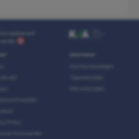
kost gokken jou?
op tijd.
MAP
WEDSTRIJDEN
me
Voorbeschouwingen
zijn wij?
Topwedstrijden
tact
Alle wedstrijden
antwoord wedden
laimer
acy Policy
emene Voorwaarden