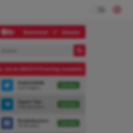
Registreren
of
Inloggen
Zoeken..
🤝 Join de GROOTSTE betting community
DailyOddsNL
Join hier
6.2k
Volgers
Expert Tips
Join hier
3.6k
abonnees
Bookiebeaters
Join hier
34.6k
leden