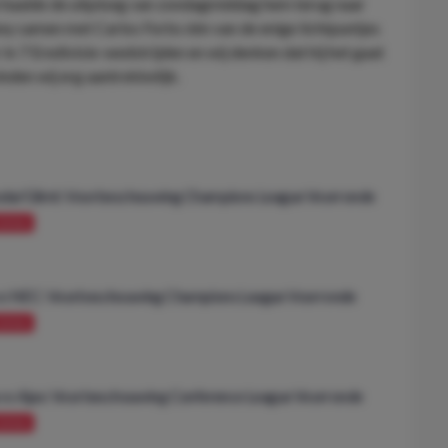
 haalde de uitploeg van zondagmiddag hem terug naar
y samen met Carlos Forbs één van de enige lichtpuntjes
 7 Eredivisie-wedstrijden en wij denken dat hij het gaat
nden wij erg aantrekkelijk.
odø/Glimt: Voorbeschouwing Champions League Voorronde
WING
vs NEC: Voorbeschouwing Champions League Voorronde
WING
 vs Ajax: Voorbeschouwing Conference League Voorronde
WING