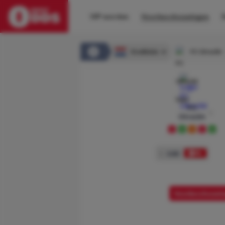
VIP worden
Voorbeschouwingen
S
Eredivisie
FC Utrecht
FC
Utrecht
L
W
D
L
W
1
3.80
Voorbeschouwi