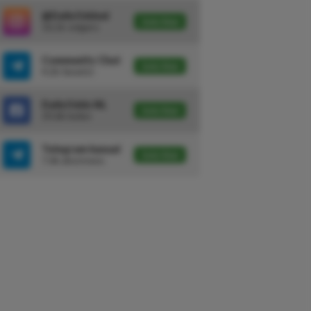
@DailyOddsnl
Join hier
16.1k
volgers
Community Chat
Join hier
4.2k
fanatici
DailyOdds NL
Join hier
20.6k
leden
Telegram kanaal
Join hier
7.6k
abonnees