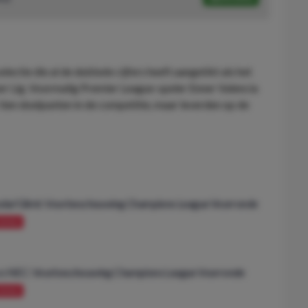
lectie die al de dubbele cijfers heeft aangetikt als het
er Lig. Voormalig Premier League-speler Enner Valencia
r tien doelpunten in de competitie, maar leverden op de
odø/Glimt: Voorbeschouwing Champions League Voorronde
WING
vs NEC: Voorbeschouwing Champions League Voorronde
WING