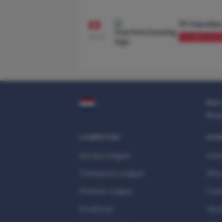
FK Vojvodina
08:00
VOORBESCHOU
Wat 
Stop 
COMPETITIES
SITE
Europa League
Ho
Champions League
Wie 
Premier League
Con
Eredivisie
Ver