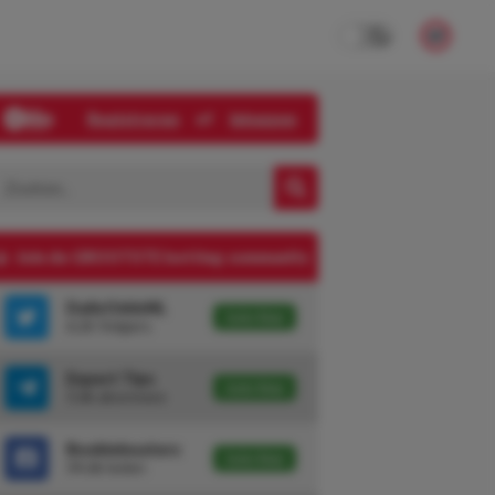
Registreren
of
Inloggen
Zoeken..
🤝 Join de GROOTSTE betting community
DailyOddsNL
Join hier
6.2k
Volgers
Expert Tips
Join hier
3.6k
abonnees
Bookiebeaters
Join hier
34.6k
leden