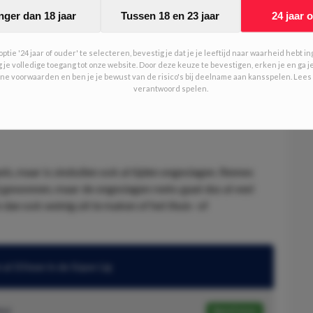
n.
nger dan 18 jaar
Tussen 18 en 23 jaar
24 jaar 
ptie '24 jaar of ouder' te selecteren, bevestig je dat je je leeftijd naar waarheid hebt 
 ongeslagen
g je volledige toegang tot onze website. Door deze keuze te bevestigen, erken je en ga 
Geen resultaten
e voorwaarden en ben je je bewust van de risico's bij deelname aan kansspelen. Lees
verantwoord spelen.
Speel mee
ls, maar is sindsdien ook al tijden ongeslagen. Rennes
ij gewonnen, maar de ongeslagen reeks gaat dus al veel
n dan ook weinig uit te maken of het thuis- of
 al 10 keer in de Süper Lig
ts)
Speel mee