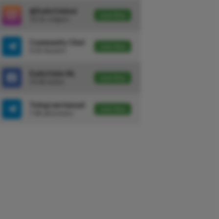
@DailyOddsnl
Join hier
16.1k
volgers
Community Chat
Join hier
4.2k
fanatici
DailyOdds NL
Join hier
20.6k
leden
Telegram kanaal
Join hier
7.6k
abonnees