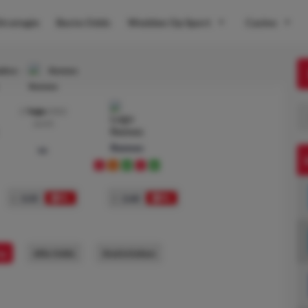
trategie
Beste Odds
Wedden Op Sport
Casino
▼
▼
ahce
-
Rennes
27 okt. 2022
16:45
Rennes
vs
L
D
W
L
W
x
3.35
2
2.60
ng
Alle Odds
Statistieken