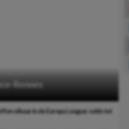
hce-Rennes
ffen elkaar in de Europa League: odds tot