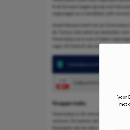
in de Europa League-groep met tien punte
ongeslagen en is inmiddels zelfs al eve
Stade Rennais heeft net als Fenerbahçe
de Turkse club enkel op doelsaldo voo
Fenerbahçe en is ook al tijden ongeslage
zege. Dit belooft dus een enorm spann
Competities
Fenerbahçe is al 10 wedstrijden op
3.10
Gelijkspel (4/10 units)
Clubs
Voor D
Knappe reeks
met d
Fenerbahçe is dit seizoen al vrij vaak i
verloren. De laatste vijf wedstrijden v
thuisduels zijn de cijfers zelfs nog i