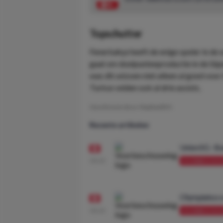
Topschutter
Fenerbahçe heeft de enige speler in de se
gaat om doelpuntenproductie in de Süp
was dit seizoen niet alleen al goed voo
Turkse velden ook al drie assists.
Geschreven door:
RaphaelDO
Recente artikelen
Union SG - B
08:00
VOORBESCHOU
Olympiakos 
08:00
VOORBESCHOU