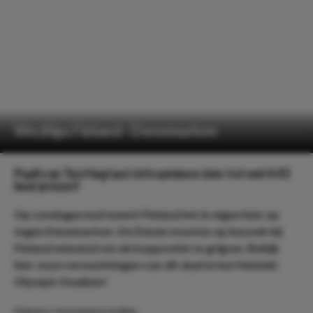
Wedtips Finland - Denemarken
Pupil van Ten Hag laat zich opnieuw zien: tot wel 4.43
keer je inzet!
Op zondagavond neemt Finland het in eigen huis op
tegen Denemarken. De Denen moeten op bezoek bij
Finland winnend om de koppositie te grijpen. Bekijk
hier onze verwachtingen van dit duel in het Helsinki
Olympic Stadium!
Finland vs. Denemarken wedtips