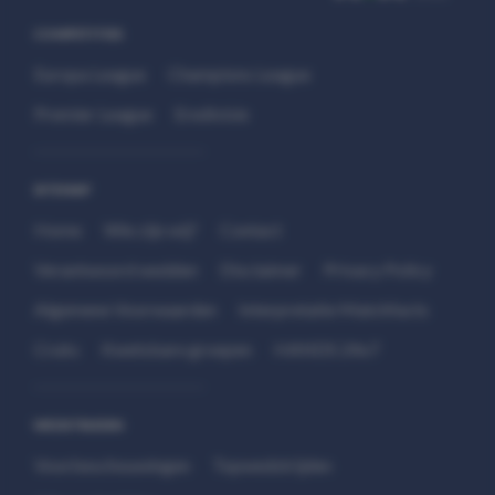
COMPETITIES
Europa League
Champions League
Premier League
Eredivisie
SITEMAP
Home
Wie zijn wij?
Contact
Verantwoord wedden
Disclaimer
Privacy Policy
Algemene Voorwaarden
Interpretatie Matchfacts
Cruks
Kwetsbare groepen
HANDS 24x7
WEDSTRIJDEN
Voorbeschouwingen
Topwedstrijden