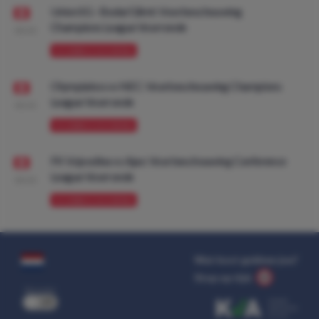
Union SG - Bodø/Glimt: Voorbeschouwing
Champions League Voorronde
08:00
VOORBESCHOUWING
Olympiakos vs NEC: Voorbeschouwing Champions
League Voorronde
08:00
VOORBESCHOUWING
FK Vojvodina vs Ajax: Voorbeschouwing Conference
League Voorronde
08:00
VOORBESCHOUWING
Wat kost gokken jou?
Stop op tijd.
uit