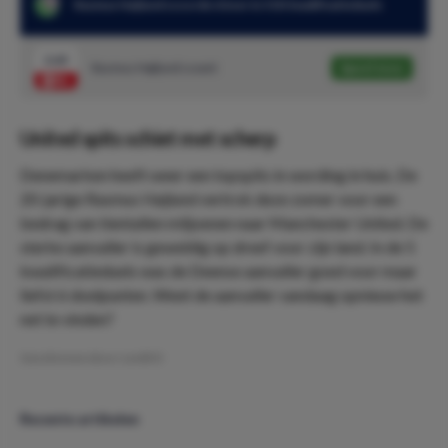
Rasmus Højlund scoorde 6 keer in 5 EK kwalificatieduels
2.65
Rasmus Højlund scoort
Speel mee
United spits schiet met scherp
Denemarken heeft weer een topspits in wording in huis. De
20-jarige Rasmus Højlund vertrok deze zomer voor een
bedrag van tientallen miljoenen naar Manchester United. De
sterke aanvaller is geweldig op dreef voor zijn land. In de 5
kwalificatieduels was de Deense aanvaller goed voor maar
liefst 6 doelpunten. Weet de aanvaller vandaag opnieuw het
net te vinden?
Geschreven door:
LeviDO
Recente artikelen