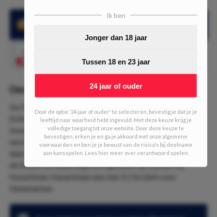
Ik ben
Denemarken won 3 van de laatste 5 wedstrijden
Jonger dan 18 jaar
1.67
Denemarken wint
Speel mee
Tussen 18 en 23 jaar
24 jaar of ouder
Denemarken presteert wisselvallig
De Denen hebben op papier de beste selectie van Groep H.
Door de optie '24 jaar of ouder' te selecteren, bevestig je dat je je
Echter komt het er nog niet helemaal uit voor de ploeg van
leeftijd naar waarheid hebt ingevuld. Met deze keuze krijg je
volledige toegang tot onze website. Door deze keuze te
bondscoach Kasper Hjulmand. Denemarken wist in de
bevestigen, erken je en ga je akkoord met onze algemene
eerste 5 kwalificatieduels 3 overwinningen te boeken. 1
voorwaarden en ben je je bewust van de risico's bij deelname
duel eindigde in een gelijkspel en 1 duel werd verloren door
aan kansspelen. Lees hier meer over verantwoord spelen.
de Denen. De nederlaag werd geboekt op bezoek bij
Kazachstan. Kazachstan was met 3-2 te sterk voor
Denemarken.