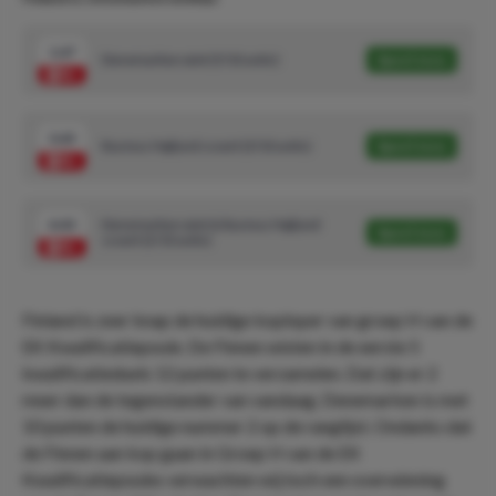
1.67
Denemarken wint (5/10 units)
Speel mee
3.65
Rasmus Højlund scoort (3/10 units)
Speel mee
4.43
Denemarken wint & Rasmus Højlund
Speel mee
scoort (2/10 units)
Finland is zeer knap de huidige koploper van groep H van de
EK Kwalificatiepoule. De Finnen wisten in de eerste 5
kwalificatieduels 12 punten te verzamelen. Dat zijn er 2
meer dan de tegenstander van vandaag. Denemarken is met
10 punten de huidige nummer 2 op de ranglijst. Ondanks dat
de Finnen aan kop gaan in Groep H van de EK
Kwalificatiepoules verwachten wij toch een overwinning