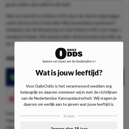
goals zullen zien vallen in dit duel.
Wat ons betreft is Atletico MG door de sterke ongeslagen
reeks de favoriet in het duel. Wij verwachten maximaal 1
doelpunt van de thuisploeg en zien Atletico MG ook maar 1
doelpunt maken. We werpen later deze preview een blik op
de schietgrage Filho Paulinho.
Atletico MG verliest zelden
Samen verslaan we de bookmakers!
Wat is jouw leeftijd?
Atletico MG verloor maar 1 van de laatste 11 wedstrijden
Voor DailyOdds is het verantwoord wedden erg
belangrijk en daarom stemmen wij in met de richtlijnen
2.10
Gelijkspel, geen weddenschap: Atletico
Speel mee
MG wint
van de Nederlandse Kansspelautoriteit. Wij vragen je
daarom om eerlijk aan te geven wat jouw leeftijd is.
Fortaleza presteert in thuiswedstrijden zeker niet slecht,
Ik ben
maar de resultaten die Atletico MG ons presenteren vinden
wij nog indrukwekkender. De uitploeg weet in een bomvol
Jonger dan 18 jaar