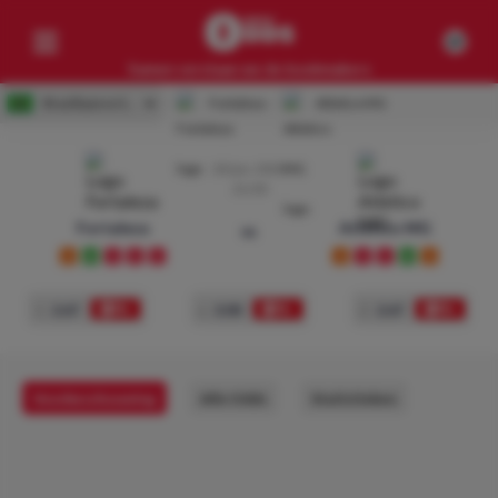
Samen verslaan we de bookmakers
Braziliaanse Serie A
Fortaleza
-
Atletico MG
Competities
24 jun. 2023
Geen resultaten
21:30
Clubs
Fortaleza
Atletico MG
vs
Geen resultaten
D
W
L
L
L
D
L
L
W
D
Artikelen
1
2.67
x
3.00
2
2.67
Geen resultaten
Voorbeschouwing
Alle Odds
Statistieken