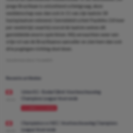
jonge Braziliaan is ontzettend schietgraag, deze
weddenschap was dan ook in 11 van zijn laatste 18
basisplaatsen winnend. Gemiddeld schiet Paulinho 2.8 keer
per wedstrijd, waarbij vooral de laatste weken dit
gemiddelde enorm opkrikken. Wij verwachten weer een
vrije rol van de Braziliaanse aanvaller en zien hem dan ook
drie pogingen richting doel doen.
Geschreven door:
YoramDO
Recente artikelen
Union SG - Bodø/Glimt: Voorbeschouwing
Champions League Voorronde
08:00
VOORBESCHOUWING
Olympiakos vs NEC: Voorbeschouwing Champions
League Voorronde
08:00