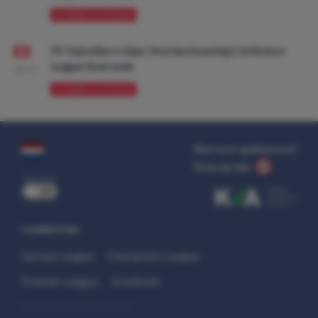
VOORBESCHOUWING
FK Vojvodina vs Ajax: Voorbeschouwing Conference
League Voorronde
08:00
VOORBESCHOUWING
Wat kost gokken jou?
Stop op tijd.
uit
COMPETITIES
Europa League
Champions League
Premier League
Eredivisie