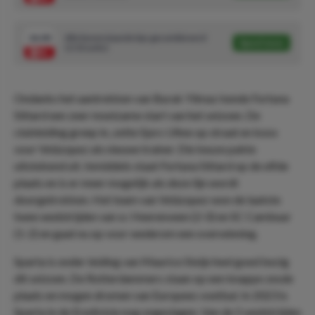
26.00
Alle bovenstaande tips gecombineerd
Speel mee
(1/10 units)
Ondanks het aantrekken van Burak Yilmaz kende Fortuna
Sittard een zeer moeizame start van het seizoen. De
clubleiding greep in, zette Sjors Ultee op straat en koos
voor Velázquez als nieuwe trainer. Die keuze pakte
uitstekend uit. Inmiddels staat Fortuna Sittard op de elfde
plaats en is er meer mogelijk als deze lijn wordt
doorgetrokken. Het team van Velázquez won de laatste
twee wedstrijden van sc Heerenveen (2-0) en SC Cambuur
(1-2) en gaat nu op voor wederom een overwinning.
Sparta is onder leiding van Maurice Steijn heel goed bezig
dit seizoen. De Rotterdammers staan op een knappe zesde
plaats en mogen dromen van Europees voetbal. In 2023 is
Sparta in de Eredivisie nog ongeslagen. Van de 5 wedstrijden