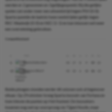
werden er 2 gewonnen en 3 gelijkgespeeld. Bij die gelijke
spelen zat onder meer een uitwedstrijd tegen PSV (0-0).
Sparta speelde de laatste twee wedstrijden gelijk tegen
RKC Waalwijk (0-0) en NEC (1-1) en kan intussen wel weer
een overwinning gebruiken.
Competitiestand
Club
#
Gs
W
G
V
Pt
Ds
Sparta Rotterdam
6
34
17
8
9
59
23
Fortuna Sittard
13
34
10
6
18
36
-23
Beide ploegen stonden eerder dit seizoen ook al tegenover
elkaar. Op 29 oktober kreeg Sparta bezoek van Fortuna en
toen bleven de punten op Het Kasteel. De bezoekers
kwamen nog wel op voorsprong via Tijjani Noslin, maar