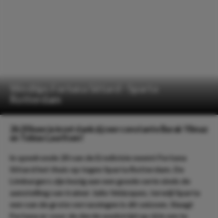
Wedtips Fortuna Sittard - Sparta
Rotterdam
26.00 keer je inzet dankzij zeer constante Burak Yilmaz
en Tobias Lauritsen!
In speelronde 20 van de Eredivisie neemt Fortuna
Sittard het thuis op tegen Sparta Rotterdam. De
Limburgers zijn bezig aan een goede serie sinds de
aanstelling van trainer Julio Velázquez, terwijl Sparta
een van de grote verrassingen is dit seizoen. Slaagt
Fortuna er voor de derde wedstrijd op rij in om te