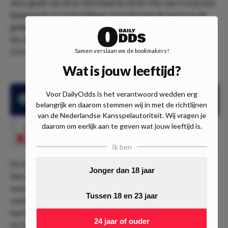
door goals van Arno Verschueren (2) en Vito van Crooij won
Sparta met 3-1.Sven Mijnans leverde toen de assist op de
gelijkmaker. Hij is er bij deze editie van dit affiche niet meer
bij, omdat hij deze week een toptransfer van naar verluidt
2,5 miljoen euro naar AZ maakte.
Samen verslaan we de bookmakers!
Wat is jouw leeftijd?
Voor DailyOdds is het verantwoord wedden erg
Sparta speelde dit seizoen in uitwedstrijden vaker gelijk (4) dan
het won (3) of verloor (2)
belangrijk en daarom stemmen wij in met de richtlijnen
van de Nederlandse Kansspelautoriteit. Wij vragen je
daarom om eerlijk aan te geven wat jouw leeftijd is.
3.55
Gelijkspel
Speel mee
Ik ben
De bookmakers zien geen duidelijke favoriet voor dit duel.
Jonger dan 18 jaar
Een overwinning van Fortuna Sittard levert ongeveer
evenveel op als een zege van Sparta: 2.70 om 2.63. Sparta is
Tussen 18 en 23 jaar
voetballend misschien iets sterker, maar Fortuna Sittard
heeft het thuisvoordeel én won de laatste 2 wedstrijden op
24 jaar of ouder
rij. Een gelijkspel lijkt ons een logische uitkomst en dat