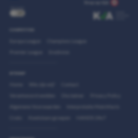
Stop op tijd.
uit
COMPETITIES
Europa League
Champions League
Premier League
Eredivisie
SITEMAP
Home
Wie zijn wij?
Contact
Verantwoord wedden
Disclaimer
Privacy Policy
Algemene Voorwaarden
Interpretatie Matchfacts
Cruks
Kwetsbare groepen
HANDS 24x7