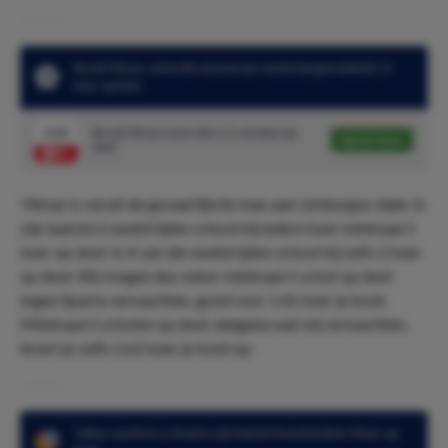
Burak Yilmaz schiet dit seizoen per wedstrijd gemiddeld 1.3
keer op doel
2.63
Burak Yilmaz meer dan 1.5 schoten op
Speel mee
doel
Yilmaz is veruit de gevaarlijkste man aan Limburgse zijde. In
zijn laatste 6 wedstrijden schoot hij iedere keer minimaal 1
keer op doel. In 4 van die wedstrijden schoot hij zelfs 2 keer
op doel. We mogen dus zeker minimaal 1 schot op doel
tegen Sparta verwachten, goed voor 1.41 keer je inzet.
Minimaal 2 schoten op doel, datgene wat wij verwachten,
levert je zelfs 2.62 keer je inzet op.
Tobias Lauritsen schoot in zijn laatste 8 wedstrijden 9 keer op