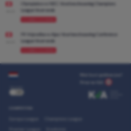
Olympiakos vs NEC: Voorbeschouwing Champions
League Voorronde
08:00
VOORBESCHOUWING
FK Vojvodina vs Ajax: Voorbeschouwing Conference
League Voorronde
08:00
VOORBESCHOUWING
Wat kost gokken jou?
Stop op tijd.
uit
COMPETITIES
Europa League
Champions League
Premier League
Eredivisie