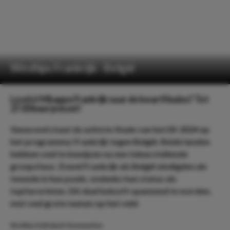
Wedtips Frankrijk - België
Loodst Mbappe Frankrijk naar de kwartfinales? Tot
27.00 keer je inzet!
Vanavond staat de achtste finale van het EK 2024 op
het programma: Frankrijk tegen België. Beide landen
hebben veel te bewijzen na een teleurstellende
groepsfase. Zowel Frankrijk als België eindigden als
tweede in hun poule, ondanks hun status als
topfavorieten. Dit duel belooft spannend te worden,
met veel grote namen op het veld.
Wedtips Duitsland-Denemarken