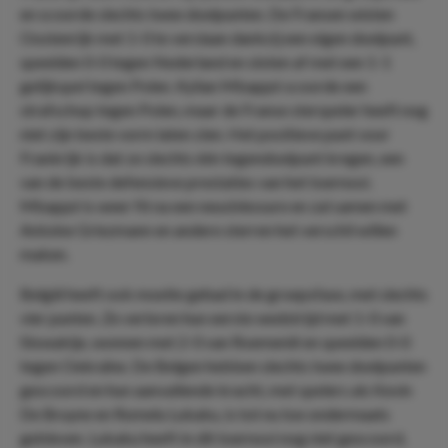
en scoorde slechts twee doelpunten. De Fransen wisten
Oostenrijk met 1-0 te verslaan dankzij een eigen doelpunt,
speelden 0-0 tegen Nederland en sloten af met een 1-1
gelijkspel tegen Polen. Kylian Mbappé scoorde een
strafschop tegen Polen, maar de Franse sterspeler heeft nog
niet zijn beste vorm laten zien. Het positieve punt voor
Frankrijk is dat ze slechts één tegendoelpunt kregen, een
van de beste defensieve prestaties van het toernooi.
Mbappé is weer fit na een neusblessure en zal samen met
Antoine Griezmann en andere sterren het verschil willen
maken.
België heeft ook moeite gehad in de groepsfase, met slechts
vier punten. Ze verloren hun eerste wedstrijd met 1-0 van
Slowakije, wonnen met 2-0 van Roemenië en speelden 0-0
tegen Oekraïne. De Belgen hebben slechts twee doelpunten
gescoord en hun aanvallende kracht, met spelers als Kevin
De Bruyne en Romelu Lukaku, is tot nu toe ondermaats
gebleven. Lukaku heeft in dit toernooi nog niet gescoord,