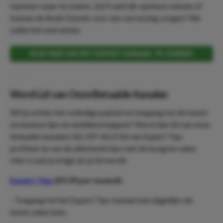
topteam waar te maken. Zal Frankrijk opnieuw winnen of
kunnen de Rode Duivels voor een verrassing zorgen? We
zullen het snel weten.
KLIK HIER OM HET EXPERT KANAAL TE JOINEN!
Word Lid van Onze Betaalde Kanalen
Wil je echter het volledige pakket en toegang tot de meest
exclusieve tips en weddenschappen? Word dan lid van onze
betaalde kanalen! Als VIP-lid of lid van Expert Tips
profiteer je van de allerbeste tips met de hoogste value.
Hier is wat je krijgt als je lid wordt:
Expert Tips
(€9,99 per maand):
- Toegang tot het Expert Tips-kanaal met dagelijks de
beste value bets.