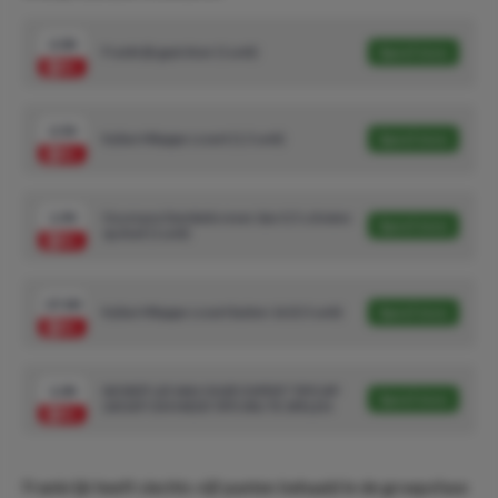
2.00
Frankrijk gaat door (1 unit)
Speel mee
2.50
Kylian Mbappe scoort (1.5 unit)
Speel mee
1.90
Ousmane Dembele meer dan 0.5 schoten
Speel mee
op doel (1 unit)
27.00
Kylian Mbappe scoort buiten 16 (0.5 unit)
Speel mee
1.00
WORDT LID VAN ONZE EXPERT TIPS VIP
Speel mee
GROEP OM MEER TIPS VRIJ TE SPELEN
Frankrijk heeft slechts vijf punten behaald in de groepsfase