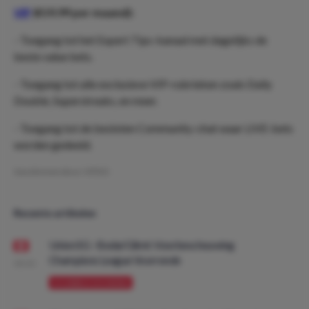
VIP
(€19,99 per maand):
- Toegang tot het Expert Tips-kanaal met dagelijks de
beste value bets.
- Toegang tot alle exclusieve VIP-rubrieken zoals Daily
Double, Superstreaks, en meer.
- Toegang tot de besloten Community-chat waar LIVE-bets
worden gedeeld.
Geschreven door:
VPDO
Recente artikelen
Union SG - Bodø/Glimt: Voorbeschouwing
Champions League Voorronde
08:00
VOORBESCHOUWING