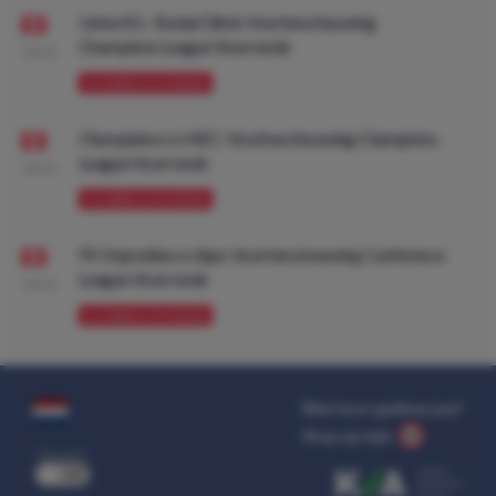
Union SG - Bodø/Glimt: Voorbeschouwing
Champions League Voorronde
08:00
VOORBESCHOUWING
Olympiakos vs NEC: Voorbeschouwing Champions
League Voorronde
08:00
VOORBESCHOUWING
FK Vojvodina vs Ajax: Voorbeschouwing Conference
League Voorronde
08:00
VOORBESCHOUWING
Wat kost gokken jou?
Stop op tijd.
uit