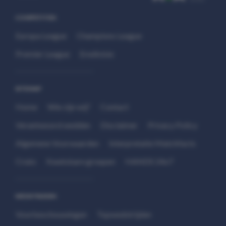
COMPETITIES
Europa League
Champions League
Premier League
Eredivisie
SITEMAP
Home
Wie zijn wij?
Contact
Verantwoord wedden
Disclaimer
Privacy Policy
Algemene Voorwaarden
Interpretatie Matchfacts
Cruks
Kwetsbare groepen
HANDS 24x7
WEDSTRIJDEN
Voorbeschouwingen
Topwedstrijden