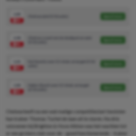
1.85
Chelsea wint (5/10 units)
Speel mee
2.00
Chelsea scoort eerste doelpunt en wint
Speel mee
(5/10 units)
1.61
Kai Havertz over 0.5 shots on target (5/10
Speel mee
units)
1.83
Hakim Ziyech over 0.5 shots on target
Speel mee
(2/10 units)
Chelsea heeft na een wat matige competitiestart besloten
hun trainer Thomas Tuchel de laan uit te sturen. Na drie
seizoenen bij Brighton & Hove Albion was het wachten tot
er een grotere club voor de – goed functionerende – trainer