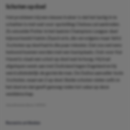
Schoten op doel
Het probleem bij een nieuwe trainer is dat het lastig in te
schatten is met wat voor opstelling Chelsea zal aantreden.
Zo wisselde Potter in het laatste Champions League-duel
bijvoorbeeld Hakim Ziyech erin, die vervolgens maar liefst
3 schoten op doel had in die paar minuten. Dat zou wel eens
beloond kunnen worden met een basisplaats. Ook voor Kai
Havertz staat een schot op doel wat te hoog. Hij trad
afgelopen week aan met Duitsland tegen Engeland en hij
werd uiteindelijk de gevierde man. De Duitse aanvaller loste
3 schoten, waarvan 2 op doel. Beide schoten vielen zelfs in
het doel en dat geeft genoeg reden tot value op deze
weddenschap.
Geschreven door:
VPDO
Recente artikelen