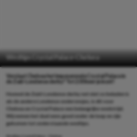
Wedtips Crystal Palace-Chelsea
Verslaat Chelsea het imponerende Crystal Palace in
de Zuid-Londense derby? Tot 2.00 keer je inzet!
Hoewel de Zuid-Londense derby net niet zo beladen is
als de andere Londense onderonsjes, is dit voor
Chelsea en Crystal Palace een belangrijke wedstrijd.
Wij nemen het duel eens goed onder de loep en zijn
gekomen tot onderstaande wedtips.
Wedtips Crystal Palace - Chelsea