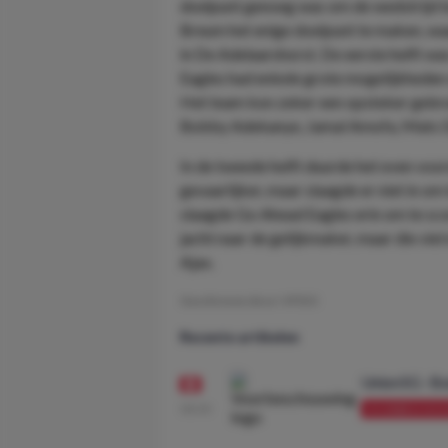
doelpunt genoeg was om de wedstrijd t
Breum het enige doelpunt te maken, wa
in De Adelaarshorst. De eerste helft w
Eagles had enkele grote mogelijkheden o
Het team kon zeker een opsteker gebrui
Bobby Adekanye, Jamal Amofa, Mats De
In de tweede helft duurde het even voor
gevaarlijker, maar slaagde er niet in om
slaagde Go Ahead Eagles erin om te sc
jacht naar de gelijkmaker, maar die viel
Ajax.
Geschreven door:
VPDO
Recente artikelen
Union SG - B
08:00
VOORBESCHOU