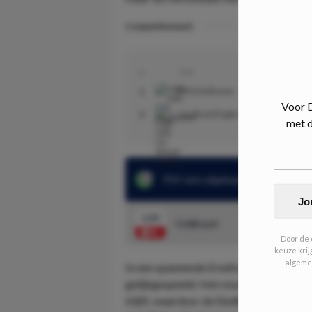
Competitiestand
Club
#
PSV Eindhoven
1
Clubs
Voor D
Go Ahead Eagles
9
met d
PSV wist afgelopen weekend met e
Artikelen
Jo
6.00
Gelijkspel
Door de o
keuze krij
algemen
In een spannende Eredivisie-wedstrij
gelijkgespeeld. Het resultaat zorgt er
blijft, waardoor de Eindhovenaren stevi