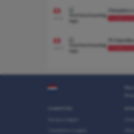
Olympiakos 
08:00
VOORBESCHOU
FK Vojvodina
08:00
VOORBESCHOU
Wat 
Stop 
COMPETITIES
SITE
Europa League
Ho
Champions League
Wie 