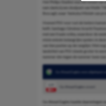
Het Philips Stadion was het toneel van 
nam dankzij een doelpunt van Malik Till
Boscagli, waar Yankuba Minteh van pro
Hoewel PSV voor rust de betere kansen
helft. Santiago Giménez bracht Feyeno
met een fraaie volley, waardoor de weds
miste enkele belangrijke spelers in de
van tien punten op de ranglijst. Met nog
landstitel van PSV steeds groter te wor
nummer één tegen de nummer twee wa
Go Ahead Eagles won afgelopen 
1.57
Go Ahead Eagles scoort
Go Ahead Eagles haalde daarentegen we