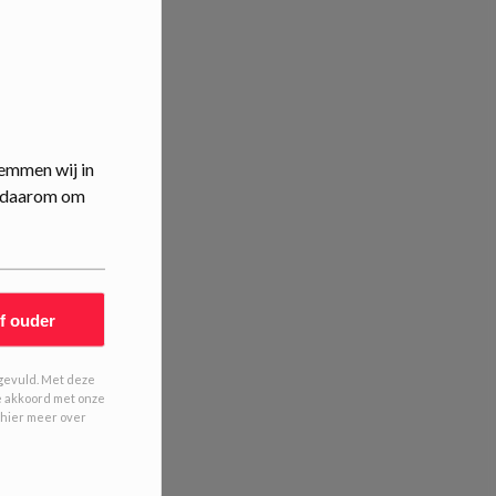
emmen wij in
je daarom om
of ouder
ingevuld. Met deze
je akkoord met onze
 hier meer over