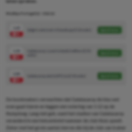
laten spreken.
Wedtips Portugal (v) - USA (v)
1.65
Zalgiris wint met +3 handicap (5/10 units)
Speel mee
1.54
Galatasaray scoort in beide helften (3/10
Speel mee
units)
2.80
Galatasaray wint & BTS Ja (2/10 units)
Speel mee
De bookmakers verwachten dat Galatasaray de klus wel
even gaat klaren en leggen een notering van 1.12 op de
thuisploeg. Lang niet gek, want het stadion van Galatasaray
veranderd in een heksenketel wanneer de club thuis speelt.
Zeker met het grote aantal sterren die bij de club van trainer