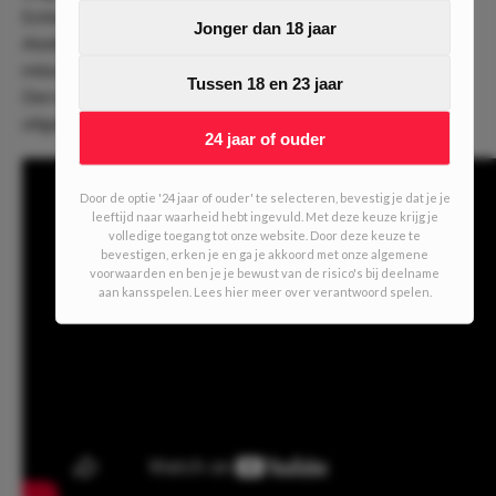
Echter ging de club daarna drukken en werd er via
Jonger dan 18 jaar
Abdülkerim Bardakci de gelijkmaker gescoord. Enkele
minuten later wist ook voormalig Eredivisionist Halil
Tussen 18 en 23 jaar
Dervisoglu de 1-2 te maken. De buit en daarmee de goede
uitgangspositie leek binnen.
24 jaar of ouder
Door de optie '24 jaar of ouder' te selecteren, bevestig je dat je je
leeftijd naar waarheid hebt ingevuld. Met deze keuze krijg je
volledige toegang tot onze website. Door deze keuze te
bevestigen, erken je en ga je akkoord met onze algemene
voorwaarden en ben je je bewust van de risico's bij deelname
aan kansspelen. Lees hier meer over verantwoord spelen.