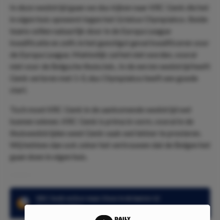
In deze wedstrijd gaan we dus kijken naar KRC Genk die het
in eigen huis opneemt tegen het Griekse Olympiakos. Beide
teams willen natuurlijk door in de Europa League
kwalificatie en zelfs in het gunstigst geval kwalificeren voor
de Europa League. Makkelijk zal het niet worden, vooral
niet voor de Belgsche thuisclub,. In de eerste wedstrijd heeft
Genk verloren met 1-0, dus Olympiakos heeft een goede
start.
Toch moet KRC Genk in de aankomende wedstrijd wel
kunnen winnen. KRC Genk is prima in vorm, vooral in de
thuiswedstrijden weet Genk vaak wel lekker te presteren.
Wij hebben dan ook zeker het vertrouwen dat de Belgen het
gaan doen in eigen huis.
KRC Genk verloor maar 2 keer in de laatste 12
thuiswedstrijden