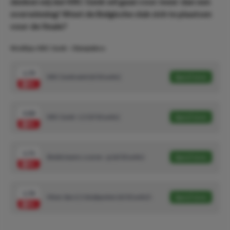
denken wij dat KRC Genk wil gaan voor meer dan een
overwinning! Weet de Belgische club zich te plaatsen
voor de finale?
Wedtips: KRC Genk - Olympiakos
1.79
KRC Genk wint (6/10 units)
Speel mee
3.00
KRC Genk -1,5 (3/10 units)
Speel mee
1.71
Beide teams scoren - ja (6/10 units)
Speel mee
1.74
Meer dan 2,5 doelpunten (6/10 units)\
Speel mee