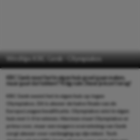
Wedtips KRC Genk - Olympiakos
KRC Genk moet het in eigen huis goed gaan maken,
maar gaat dat lukken!? Krijg ruim 3 keer je inzet terug!
KRC Genk neemt het in eigen huis op tegen
Olympiakos. Dit is alweer de halve finale van de
Europa League kwalificatie. Olympiakos wist in eigen
huis met 1-0 te winnen. Hiermee staat Olympiakos er
prima voor, maar een magere overwinning van Genk
zorgt alweer voor verlenging op zijn minst. Toch