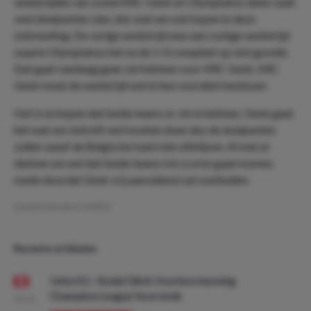
wedstrijden van zowel KRC Genk en Olympiakos laten vaak
veel doelpunten zien, iets wat we ook hopen in deze
ontmoeting. De vorige wedstrijd was een rustige wedstrijd
waarin Olympiakos het na de 1-0 compleet op slot gooide.
Dat gaat vandaag geen zin hebben voor KRC Genk. KRC
Genk moet de wedstrijd wel in hun voordeel beslissen.
Het is te hopen dat beide teams er zin in hebben. Genk gaat
het wat ons betreft wel moeten doen dus de doelpunten
zullen vanaf de Belgische kant niet uitblijven. Al met al
denken we wel dat beide teams tot scoren gaan komen,
mede doordat Genk vrij aanvallend zal voetballen.
Geschreven door:
PMDO
Recente artikelen
Union SG - Bodø/Glimt: Voorbeschouwing
Champions League Voorronde
08:00