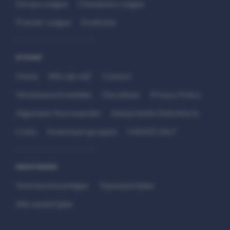
Europa League
Champions League
Premier League
Eredivisie
SITEMAP
Home
Wie zijn wij?
Contact
Verantwoord wedden
Disclaimer
Privacy Policy
Algemene Voorwaarden
Interpretatie Matchfacts
Cruks
Kwetsbare groepen
HANDS 24x7
WEDSTRIJDEN
Voorbeschouwingen
Topwedstrijden
Alle wedstrijden