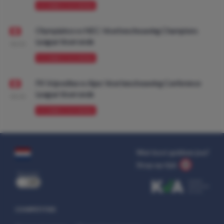
VOORBESCHOUWING
Olympiakos vs NEC: Voorbeschouwing Champions
League Voorronde
08:00
VOORBESCHOUWING
FK Vojvodina vs Ajax: Voorbeschouwing Conference
League Voorronde
08:00
VOORBESCHOUWING
Wat kost gokken jou?
Stop op tijd.
uit
COMPETITIES