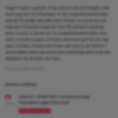
Hugo Cuypers speelde vorig seizoen ook al in België, maar
toen nog voor KV Mechelen. In 34 competitiewedstrijden
wist de 25-jarige aanvaller toen 13 keer te scoren en ook
nog eens 10 assists te geven. Ook dit seizoen is de Belg
weer in vorm. In de eerste 16 competitiewedstrijden voor
Gent scoorde Cuypers al 9 keer, daarnaast gaf hij ook nog
eens 2 assists. Omdat het 6 keer raak was in zijn laatste 7
wedstrijden zetten we ook in deze wedstrijd weer in op een
doelpunt van de spits van Gent.
Geschreven door:
DaanDO
Recente artikelen
Union SG - Bodø/Glimt: Voorbeschouwing
Champions League Voorronde
08:00
VOORBESCHOUWING