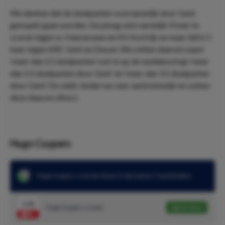
We denken dat de doelpunten voornamelijk door Gent
gemaakt gaan worden. De ploeg wist namelijk 4 keer te
scoren tegen sc Heerenveen en KV Kortrijk en maar liefst 5
keer tegen KRC Gent en Dessel. We zetten daarom naast
‘meer dan 2.5 doelpunten’ ook in op de weddenschap ‘meer
dan 2.5 doelpunten door Gent’ en ‘meer dan 3.5 doelpunten
door Gent’. De odds vinden we zeer aantrekkelijk en zetten
deze daarom direct.
Hugo Cuypers
Hugo Cuypers scoorde 6 keer in zijn laatste 7 wedstrijden
2.28
Hugo Cuypers scoort
Speel mee