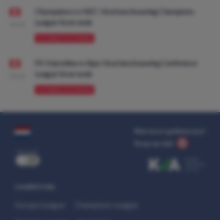
Olympiakos vs NEC: Voorbeschouwing Champions
League Voorronde
08:00
VOORBESCHOUWING
FK Vojvodina vs Ajax: Voorbeschouwing Conference
League Voorronde
08:00
VOORBESCHOUWING
Wat kost gokken jou?
Stop op tijd.
uit
COMPETITIES
Europa League
Champions League