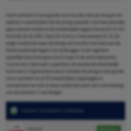
Gent verkeert in een goede vorm en dat zien we terug in de
laatste 5 wedstrijden die de ploeg speelde. Het had namelijk
geen enkele moeite in de wedstrijden tegen Dessel (0-5), KV
Kortrijk (0-4), KRC Gent (0-5) en sc Heerenveen (4-1). De
enige wedstrijd waar de ploeg wél moeite mee had was de
bekerwedstrijd tegen Cercle Brugge. In de reguliere
speeltijd werd niet gescoord, maar in de extra tijd pakte
Cercle een rode kaart, waardoor de wedstrijd uiteindelijk
toch met 2-0 gewonnen werd. Omdat de ploeg in een goede
vorm verkeert en al 10 wedstrijden ongeslagen is
verwachten we ook in deze wedstrijd weer een overwinning
van de nummer 5 van België.
Gent won 7 van de laatste 7 wedstrijden
1.65
Gent wint
Speel mee