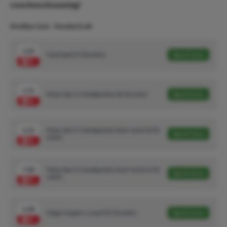
voorbeschouwing!
Wedtips Gent - Standard Luik
1.65
Gent wint (7/10 units)
Speel mee
1.71
Meer dan 2.5 doelpunten (6/10 units)
Speel mee
3.15
Meer dan 2.5 doelpunten door Gent (4/10
Speel mee
units)
7.00
Meer dan 3.5 doelpunten door Gent (1/10
Speel mee
units)
2.28
Hugo Cuypers scoort (5/10 units)
Speel mee