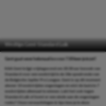
Wedtips Gent-Standard Luik
Gent gaat weer helemaal los voor 7.00 keer je inzet!
KAA Gent krijgt vrijdagavond om 20:30 uur bezoek van
Standard voor een wedstrijd in de 18e speelronde van
de Belgische Jupiler Pro League. Gent is op dit moment
alweer 10 wedstrijden ongeslagen en wist de laatste 7
wedstrijden allemaal te winnen. Lukt het ook tegen
Standard Luik of komt er een einde aan de ongeslagen
reeks? Onze verwachtingen & tips lees je in deze