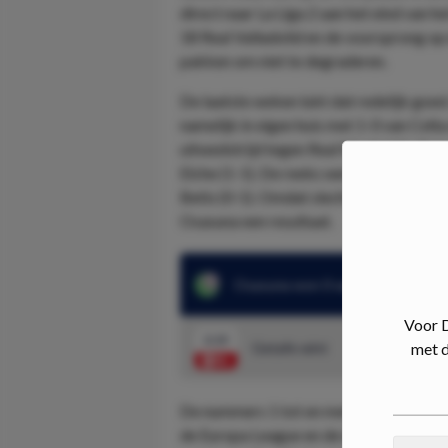
direct naar La Liga 2 aan het eind van h
18 Real Valladolid en de voorsprong o
pakken om niet te degraderen.
De laatste weken lukt dat redelijk goe
namelijk in eigen huis met 1-0 van Celt
uitwedstrijd tegen Real Madrid (1-0), 
Competities
Elche (1-1). De reeks werd afgesloten m
Betis (0-1). Omdat slechts één van de l
Osasuna een resultaat.
Osasuna won 0 van de laatste 7 
Clubs
Voor D
2.15
Getafe wint
met d
De nummers 1 tot en met 4 krijgen een
de Europa League en de nummer 7 gaat 