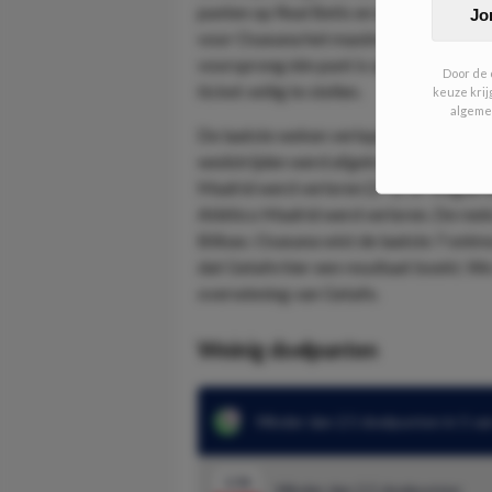
punten op Real Betis en nog 2 wedstrij
Artikelen
Jo
voor Osasuna het maximaal haalbare. Om
voorsprong één punt is op Girona en S
Door de o
ticket veilig te stellen.
keuze krij
algemen
De laatste weken verlopen bij de uitspe
wedstrijden werd afgetrapt met een 1-
Madrid werd verloren (2-1). Er volgde 
Atlético Madrid werd verloren. De reek
Bilbao. Osasuna wist de laatste 7 ontm
dat Getafe hier een resultaat boekt. W
overwinning van Getafe.
Weinig doelpunten
Minder dan 2.5 doelpunten in 5 va
1.56
Minder dan 2.5 doelpunten