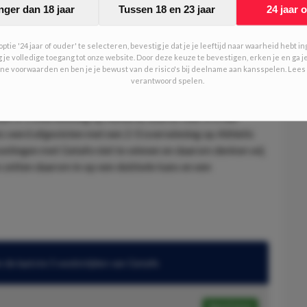
den op het programma, lijkt Conference League-voetbal
nger dan 18 jaar
Tussen 18 en 23 jaar
24 jaar 
dat het in punten gelijk staat met Athletic Bilbao en de
evilla moet Osasuna nog wel wat punten pakken om dit
ptie '24 jaar of ouder' te selecteren, bevestig je dat je je leeftijd naar waarheid hebt 
g je volledige toegang tot onze website. Door deze keuze te bevestigen, erken je en ga 
Geen resultaten
e voorwaarden en ben je je bewust van de risico's bij deelname aan kansspelen. Lees
verantwoord spelen.
lende partij niet zoals gehoopt. Een reeks van 5
0 nederlaag tegen Barcelona, waarna er ook van Real
een 3-1 overwinning op Almeria, toen er met 3-0 van
s werd afgesloten met een 2-0 overwinning op Athletic
oetingen met Getafe niet te winnen en daarom denken wij
e zetten daarom in op een dubbele kans en een
n de laatste 5 wedstrijden van Getafe
Speel mee