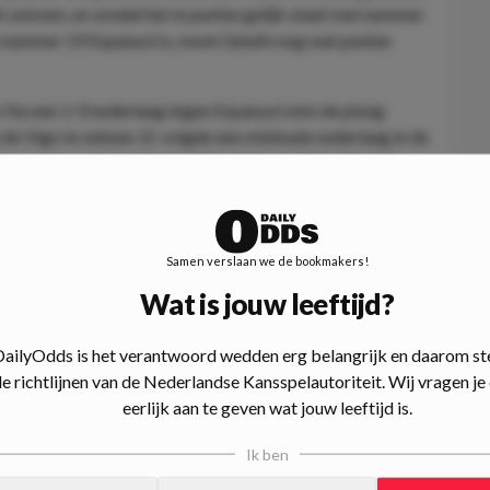
et seizoen, en omdat het in punten gelijk staat met nummer
p nummer 19 Espanyol is, moet Getafe nog wat punten
d. Na een 1-0 nederlaag tegen Espanyol wist de ploeg
a de Vigo te winnen. Er volgde een minimale nederlaag in de
toen er een punt werd gepakt tegen het gedegradeerde
et 3 belangrijke punten in de uitwedstrijd tegen Real
aatste 4 wedstrijden werd verloren, verwachten wij tegen
Geen resultaten
Samen verslaan we de bookmakers!
Wat is jouw leeftijd?
onderlinge ontmoetingen met Getafe
ailyOdds is het verantwoord wedden erg belangrijk en daarom st
e richtlijnen van de Nederlandse Kansspelautoriteit. Wij vragen 
Speel mee
eerlijk aan te geven wat jouw leeftijd is.
Geen resultaten
 ticket voor de Champions League, de nummers 5 en 6 voor
Ik ben
de Conference League in. Met een achterstand van 6