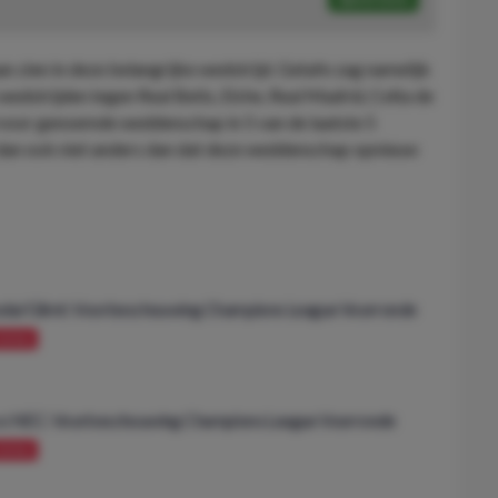
 zien in deze belangrijke wedstrijd. Getafe zag namelijk
 wedstrijden tegen Real Betis, Elche, Real Madrid, Celta de
rvoor genoemde weddenschap in 5 van de laatste 5
t dan ook niet anders dan dat deze weddenschap opnieuw
odø/Glimt: Voorbeschouwing Champions League Voorronde
WING
vs NEC: Voorbeschouwing Champions League Voorronde
WING