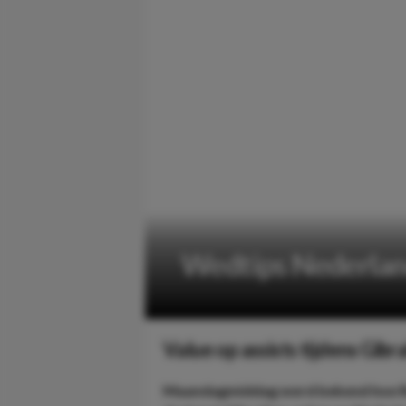
Wedtips Nederlan
Value op assists tijdens Gibr
Maandagmiddag werd bekend hoe Ron