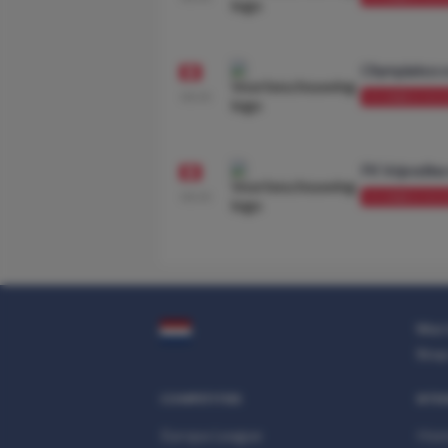
Olympiakos 
08:00
VOORBESCHOU
FK Vojvodina
08:00
VOORBESCHOU
Wat 
Stop 
COMPETITIES
SITE
Europa League
Ho