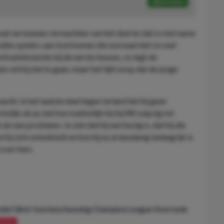
Speel mee
wat we kunnen verwachten van het duel en dat is met name
 zullen spelers aan bod komen die normaal niet zo snel
otivatiekwestie bij de eerste keuzes, zo legt de
 wil hij niet in gaan, maar het lijkt erop dat de jonge
ht. In het laatste duel tegen Ierland liet hij geen
elijk als je ziet hoe makkelijk hij bij RB Leipzig tot
 als een probleem. Je ziet dat hij wel bezig is, dat hij die
 hij zich ontwikkelt en hoe hij nu al dusdanig belangrijk is
 over hem.
odø/Glimt: Voorbeschouwing Champions League Voorronde
WING