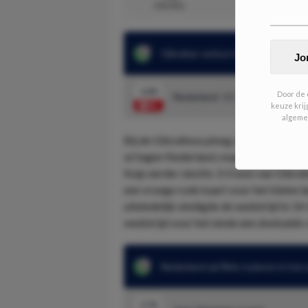
Gibraltar verloor het laatste duel 
Artikelen
Jo
1.40
Door de o
Nederland -3.5
keuze krij
algemen
Bij de Gibraltese ploeg zal er absoluut
sé tegen Nederland, maar met name voo
Kuip eerder slechts 3-0 won van Gibralta
een vroege rode kaart voor het kleine 
uiteindelijk eindigde de wedstrijd in 1
wedstrijd voor het einde een doelsaldo 
Nederland zal flink rouleren in h
1.76