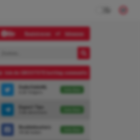
Registreren
of
Inloggen
Zoeken..
🤝 Join de GROOTSTE betting community
DailyOddsNL
Join hier
6.2k
Volgers
Expert Tips
Join hier
3.6k
abonnees
Bookiebeaters
Join hier
34.6k
leden