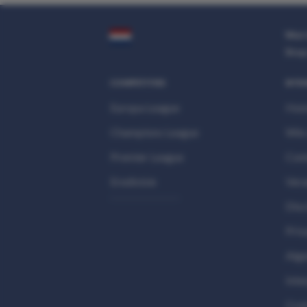
Wat 
Stop 
COMPETITIES
SITE
Europa League
Ho
Champions League
Wie 
Premier League
Con
Eredivisie
Ver
Disc
Priv
Alg
Inte
Cru