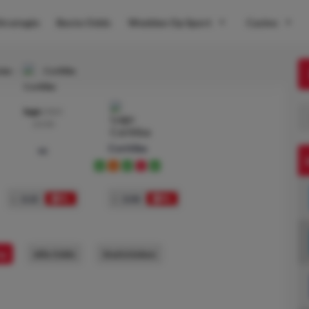
trategie
Beste Odds
Wedden Op Sport
Casino
▼
▼
ias
-
Coritiba
3 jul. 2023
23:00
Coritiba
vs
W
D
W
L
W
x
3.15
2
3.50
ng
Alle Odds
Statistieken