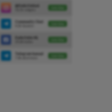
@DailyOddsnl
Join hier
16.1k
volgers
Community Chat
Join hier
4.2k
fanatici
DailyOdds NL
Join hier
20.6k
leden
Telegram kanaal
Join hier
7.6k
abonnees