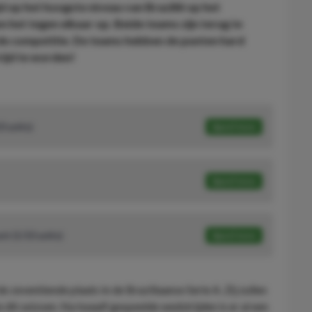
d op het hoogste niveau van Brazilië op het
het tegen elkaar op. Beide teams zijn terug te
 de competitie. De teams hebben de punten hard
rijd te worden!
0 units)
Speel mee
Speel mee
t (1/10 units)
Speel mee
 zeventiende plaats in de Braziliaanse Serie A. Zij zullen
 dit seizoen. Na twaalf gespeelde wedstrijden is er al een