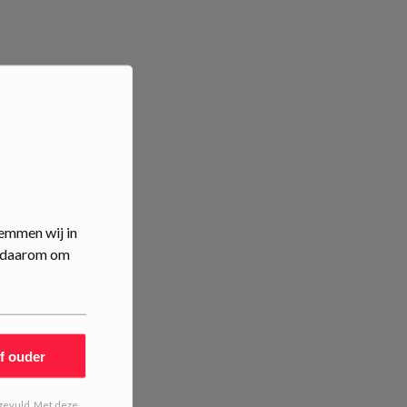
emmen wij in
je daarom om
of ouder
ingevuld. Met deze