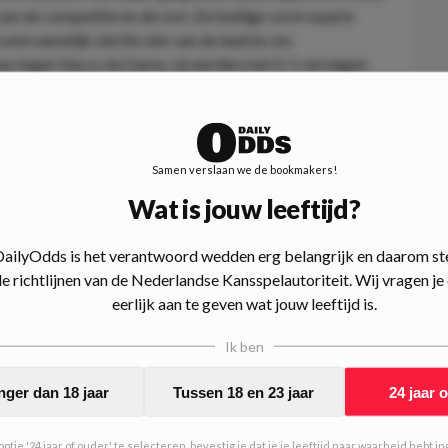
 van de competitie en de rest. De huidige vorm waarin
wist namelijk slechts één van de laatste zes
as tegen Vasco da Gama, zij werden met 0-1 verslagen.
j zijn net als de tegenstander terug te vinden in de
ritiba is namelijk de hekkensluiter van de Braziliaanse
en dan ook pas vier punten te verzamelen. Er werd tot
Geen resultaten
Samen verslaan we de bookmakers!
 twaalf wedstrijden gewonnen. Met name tijdens
ltaten, hier wist het pas een punt te verzamelen.
Wat is jouw leeftijd?
ailyOdds is het verantwoord wedden erg belangrijk en daarom st
Coritiba nog uit in de Serie B. Destijds speelden de twee
e richtlijnen van de Nederlandse Kansspelautoriteit. Wij vragen 
 ontmoeting eindigde in een 1-1 gelijkspel en de andere
eerlijk aan te geven wat jouw leeftijd is.
Geen resultaten
dit seizoen promoveerden de beiden ook naar het
Ik ben
iliaanse Serie A eindigden beide teams vorig seizoen op de
zoen zijn de beide teams weer in de onderste regionen waar
nger dan 18 jaar
Tussen 18 en 23 jaar
24 jaar 
j verwachten dan ook dat zij aan het langste eind zullen
. De helft van de wedstrijden in Brazilië wordt namelijk
.
ptie '24 jaar of ouder' te selecteren, bevestig je dat je je leeftijd naar waarheid hebt 