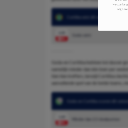
keuze krij
algemen
Coritiba wist dit seizoen nog gee
2.05
Goiás wint
Goiás en Coritiba hebben tot dusver g
namelijk minder dan één keer per wedst
tien tien treffers, terwijl Coritiba sle
aanvallende spel van de beide teams, zi
Goiás en Coritiba scoren dit seiz
1.60
Minder dan 2.5 doelpunten