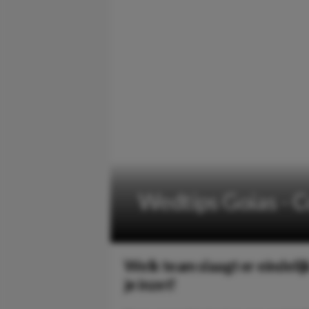
Wedtips Goias - C
Welk team slaagt er eindelij
je inzet!