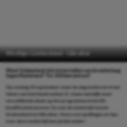
Wedtips Griekenland - Gibraltar
Weet Griekenland zich te herstellen van de nederlaag
tegen Nederland? Tot 3.00 keer je inzet!
Op zondag 10 september staat de dag wederom in het
teken van interlandvoetbal. Er staan namelijk weer
verschillende duels op het programma in het EK-
kwalificatietoernooi. Zo ook de wedstrijd tussen
Griekenland en Gibraltar. Onze voorspellingen en tips
voor deze wedstrijd lees je hieronder!