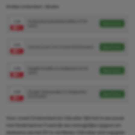
Wedtips Griekenland - Gibraltar
1.36
Griekenland wint beide helften (7/10
Speel mee
units)
2.42
Correct score: 4-0, 5-0 of 6-0 (3/10 units)
Speel mee
3.00
Vangelis Pavlidis 2+ doelpunten (2/10
Speel mee
units)
3.00
Giorges Giakoumakis 2+ doelpunten
Speel mee
(2/10 units)
Voor zowel Griekenland als Gibraltar lijkt het in een poule
met Nederland en Frankrijk een onmogelijke opgave om
deelname aan het EK te verdienen. Gibraltar wist nog geen