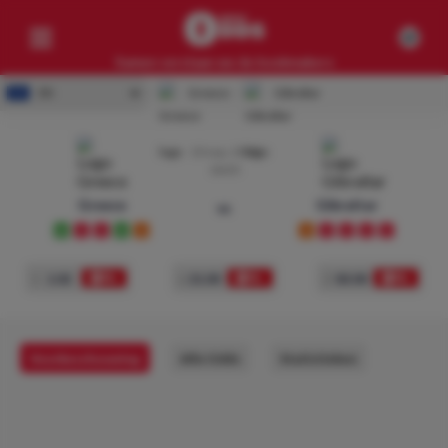
Samen verslaan we de bookmakers
EK
Greece
-
Gibraltar
Competities
10 sep. 2023
Geen resultaten
18:45
Clubs
Greece
Gibraltar
vs
Geen resultaten
W
L
L
W
D
D
L
L
L
L
Artikelen
1
1.02
x
21.00
2
83.00
Geen resultaten
Voorbeschouwing
Alle Odds
Statistieken