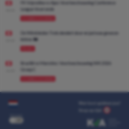
FK Vojvodina vs Ajax: Voorbeschouwing Conference
League Voorronde
08:00
VOORBESCHOUWING
De Wimbledon Trein dendert door en juni was gewoon
lekker. 🚂
09:00
PROMO
Brazilië vs Marokko: Voorbeschouwing WK 2026
Groep C
10:00
VOORBESCHOUWING
Wat kost gokken jou?
Stop op tijd.
uit