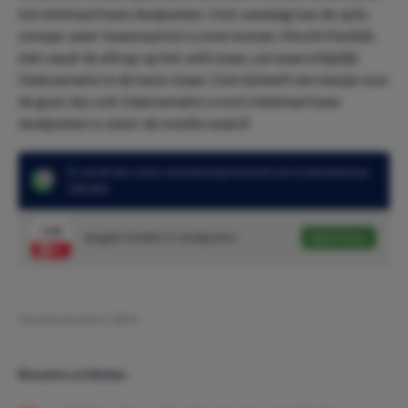
tot minimaal twee doelpunten. Ook vandaag kan de spits
zomaar weer tweemaal tot scoren komen. Mocht Pavlidis
niet vanaf de aftrap op het veld staan, zal waarschijnlijk
Giakoumakis in de basis staan. Ook hij heeft een neusje voor
de goal, dus ook Giakoumakis scoort minimaal twee
doelpunten is zeker de moeite waard!
Er wordt een ruime overwinning verwacht van Griekenland op
Gibraltar
3.00
Vangelis Pavlidis 2+ doelpunten
Speel mee
Geschreven door:
MDO
Recente artikelen