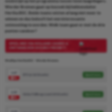
wedstrijd op het programma tussen twee laagvliegers.
Werder Bremen gaat op bezoek bij hekkensluiter
Hertha BSC. Beide teams wisten al lang niet meer te
winnen en dus belooft het een interessante
ontmoeting te worden. Welk team gaat er met de drie
punten vandoor?
SPEEL MEE VIA HOLLAND CASINO &
ONTVANG EEN 50 EURO FREEBET!
Wedtips Hertha BSC - Werder Bremen
1.67
BTS 'ja' (6/10 units)
Speel mee
2.35
Niclas Füllkrug scoort (4/10 units)
Speel mee
3.10