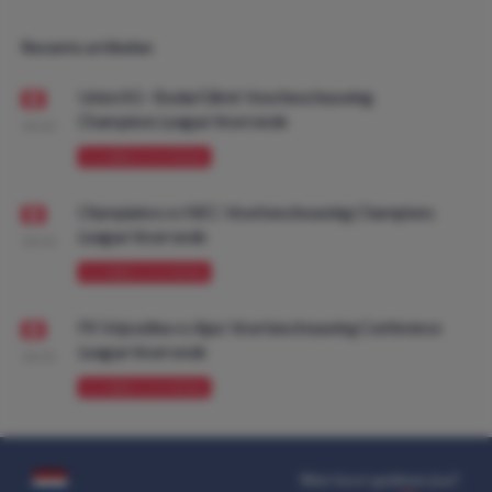
Recente artikelen
Union SG - Bodø/Glimt: Voorbeschouwing
Champions League Voorronde
08:00
VOORBESCHOUWING
Olympiakos vs NEC: Voorbeschouwing Champions
League Voorronde
08:00
VOORBESCHOUWING
FK Vojvodina vs Ajax: Voorbeschouwing Conference
League Voorronde
08:00
VOORBESCHOUWING
Wat kost gokken jou?