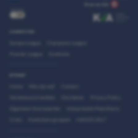
Stop op tijd.
uit
COMPETITIES
Europa League
Champions League
Premier League
Eredivisie
SITEMAP
Home
Wie zijn wij?
Contact
Verantwoord wedden
Disclaimer
Privacy Policy
Algemene Voorwaarden
Interpretatie Matchfacts
Cruks
Kwetsbare groepen
HANDS 24x7