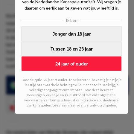
van de Nederlandse Kansspelautoriteit. Wij vragen je
daarom om eerlijk aan te geven wat jouw leeftijd is.
Bij Werder Bremen is Niclas Füllkrug dit seizoen van grote
Ik ben
waarde. De spits wist tijdens het huidige seizoen, waarin hij
26 keer in actie kwam, al zestien doelpunten te maken! Ook
Jonger dan 18 jaar
in de laatste wedstrijd die hij speelde tegen Mainz trof hij
het doel. Füllkrug is inmiddels ook international van
Tussen 18 en 23 jaar
Duitsland. Tijdens de vorige interlandperiode deed hij twee
keer mee. Hij wist hier maar liefst drie keer het doel te
24 jaar of ouder
treffen!
Door de optie '24 jaar of ouder' te selecteren, bevestig je dat je je
Niclas Füllkrug scoorde dit seizoen al 16x
leeftijd naar waarheid hebt ingevuld. Met deze keuze krijg je
volledige toegang tot onze website. Door deze keuze te
bevestigen, erken je en ga je akkoord met onze algemene
voorwaarden en ben je je bewust van de risico's bij deelname
2.35
Niclas Füllkrug scoort
Speel mee
aan kansspelen. Lees hier meer over verantwoord spelen.
De wedstrijden van Werder Bremen zijn vrijwel altijd