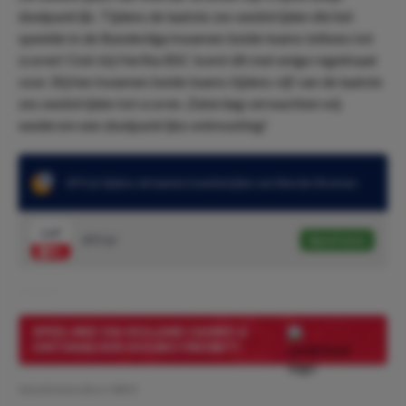
doelpuntrijk. Tijdens de laatste zes wedstrijden die het
speelde in de Bundesliga kwamen beide teams telkens tot
scoren! Ook bij Hertha BSC komt dit met enige regelmaat
voor. Bij hen kwamen beide teams tijdens vijf van de laatste
zes wedstrijden tot scoren. Zaterdag verwachten wij
wederom een doelpuntrijke ontmoeting!
BTS 'ja' tijdens de laatste 6 wedstrijden van Werder Bremen
1.67
BTS 'ja'
Speel mee
SPEEL MEE VIA HOLLAND CASINO &
ONTVANG EEN 50 EURO FREEBET!
Geschreven door:
MDO