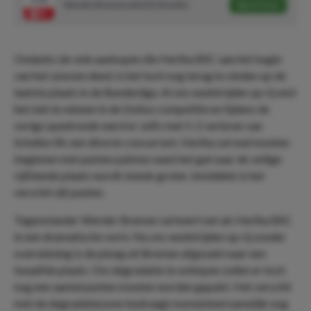
Werder Bremen wint (3/10 units)
Speel mee
Ondanks de vele aankopen die Hertha BSC aan het begin
van het seizoen deed, is het toch nog terug te vinden op de
laatste plaats in de Bundesliga. Al zes wedstrijden op rij wist
het niet te winnen in de Duitse competitie en tijdens de
vorige speelronde werd er zelfs met 5-2 verloren van
Schalke 04, een directe concurrent. Hertha zal snel moeten
beginnen met punten pakken want het gat naar de veilige
vijftiende plaats wordt steeds groter. Inmiddels is het
verschil vijf punten.
Tegenstander Werder Bremen verkeert net als Hertha BSC
in een dramatische vorm. Na zes wedstrijden op rij zonder
overwinning is de ploeg uit Bremen afgezakt naar een
twaalfde plaats. Om degradatie te ontlopen zullen er toch
nog een aantal punten moeten worden gepakt. Het verschil
met de degradatiezone bedraagt momenteel namelijk nog