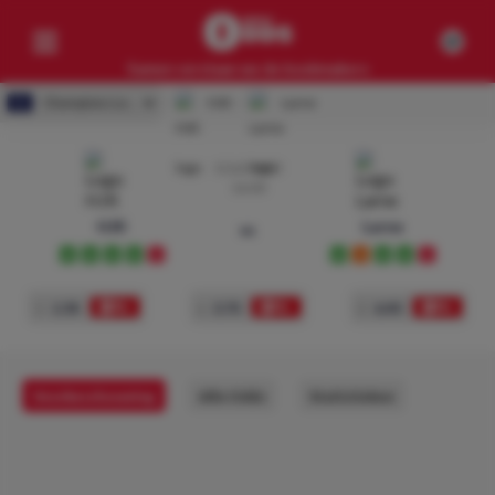
Samen verslaan we de bookmakers
Champions League
HJK
-
Larne
Competities
12 jul. 2023
Geen resultaten
16:00
Clubs
HJK
Larne
vs
Geen resultaten
W
W
W
W
L
W
D
W
W
L
Artikelen
1
1.58
x
3.70
2
6.40
Geen resultaten
Voorbeschouwing
Alle Odds
Statistieken