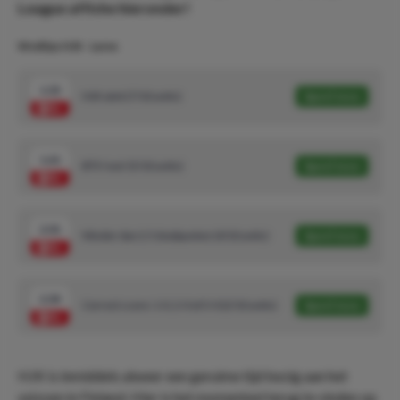
League affiche hieronder!
Wedtips HJK - Larne
1.32
HJK wint (7/10 units)
Speel mee
1.61
BTS 'nee' (5/10 units)
Speel mee
2.01
Minder dan 2.5 doelpunten (4/10 units)
Speel mee
2.34
Correct score: 1-0, 2-0 of 3-0 (2/10 units)
Speel mee
HJK is inmiddels alweer een geruime tijd bezig aan het
seizoen in Finland. Hier is het momenteel terug te vinden op