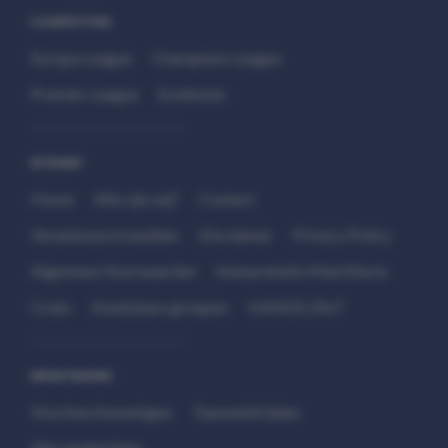
COMPETITIES
Europa League
Champions League
Premier League
Eredivisie
SITEMAP
Home
Wie zijn wij?
Contact
Verantwoord wedden
Disclaimer
Privacy Policy
Algemene Voorwaarden
Interpretatie Matchfacts
Cruks
Kwetsbare groepen
HANDS 24x7
WEDSTRIJDEN
Voorbeschouwingen
Topwedstrijden
Alle wedstrijden