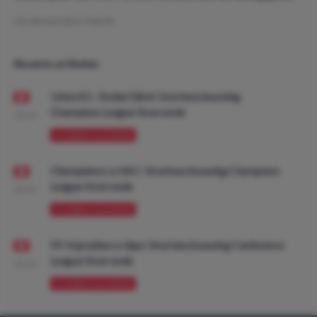
Geschreven door:
Patrick
Recente artikelen
Union SG - Bodø/Glimt: Voorbeschouwing
Champions League Voorronde
08:00
VOORBESCHOUWING
Olympiakos vs NEC: Voorbeschouwing Champions
League Voorronde
08:00
VOORBESCHOUWING
FK Vojvodina vs Ajax: Voorbeschouwing Conference
League Voorronde
08:00
VOORBESCHOUWING