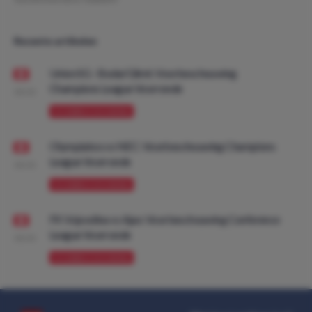
Recente artikelen
Union SG - Bodø/Glimt: Voorbeschouwing
Champions League Voorronde
08:00
VOORBESCHOUWING
Olympiakos vs NEC: Voorbeschouwing Champions
League Voorronde
08:00
VOORBESCHOUWING
FK Vojvodina vs Ajax: Voorbeschouwing Conference
League Voorronde
08:00
VOORBESCHOUWING