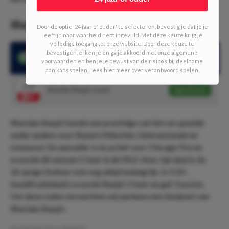
Xherdan Shaqiri
Door de optie '24 jaar of ouder' te selecteren, bevestig je dat je je
leeftijd naar waarheid hebt ingevuld. Met deze keuze krijg je
volledige toegang tot onze website. Door deze keuze te
bevestigen, erken je en ga je akkoord met onze algemene
Xherdan Shaqiri scoorde 2 keer in 5 EK-kwalificatieduels
voorwaarden en ben je je bewust van de risico's bij deelname
aan kansspelen. Lees hier meer over verantwoord spelen.
3.10
Xherdan Shaqiri scoort
Speel mee
Xherdan Shaqiri kende een prachtige carrière en speelde
onder andere voor Bayern München, Internazionale en
Liverpool. De aanvaller is nu actief voor Chicago Fire en
scoorde dit seizoen 5 keer in de MLS. Voor zijn land is de
32-jarige Zwitser ook nog altijd belangrijk. In 5 EK-
kwalificatieduels scoorde Shaqiri 2 keer en gaf 3 assists.
Om deze reden verwachten wij opnieuw een doelpunt van
Xherdan Shaqiri.
Geschreven door:
DaanDO