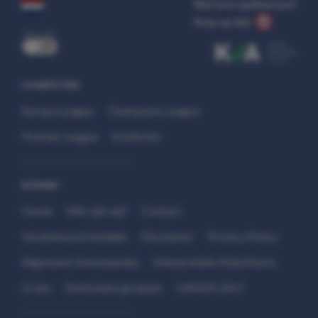
Wat kost gokken jou?
Stop op tijd.
uit
COMPETITIES
Europa League
Champions League
Premier League
Eredivisie
SITEMAP
Home
Wie zijn wij?
Contact
Verantwoord wedden
Disclaimer
Privacy Policy
Algemene Voorwaarden
Interpretatie Matchfacts
Cruks
Kwetsbare groepen
HANDS 24x7