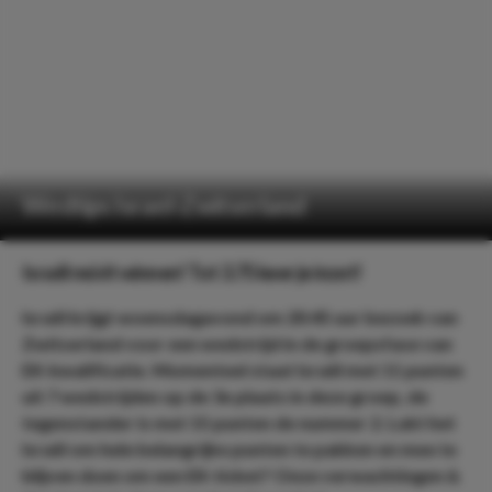
Wedtips Israel-Zwitserland
Israël móét winnen! Tot 3.75 keer je inzet!
Israël krijgt woensdagavond om 20:45 uur bezoek van
Zwitserland voor een wedstrijd in de groepsfase van
EK-kwalificatie. Momenteel staat Israël met 11 punten
uit 7 wedstrijden op de 3e plaats in deze groep, de
tegenstander is met 15 punten de nummer 2. Lukt het
Israël om hele belangrijke punten te pakken en mee te
blijven doen om een EK-ticket? Onze verwachtingen &