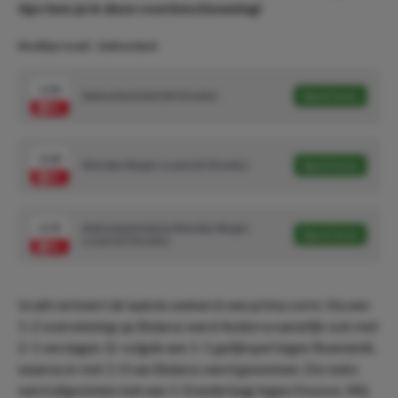
tips lees je in deze voorbeschouwing!
Wedtips Israël - Zwitserland
1.53
Zwitserland wint (8/10 units)
Speel mee
3.10
Xherdan Shaqiri scoort (3/10 units)
Speel mee
3.75
Zwitserland wint & Xherdan Shaqiri
Speel mee
scoort (2/10 units)
Israël verkeert de laatste weken in een prima vorm. Na een
1-2 overwinning op Belarus werd Andorra namelijk ook met
2-1 verslagen. Er volgde een 1-1 gelijkspel tegen Roemenië,
waarna er met 1-0 van Belarus werd gewonnen. De reeks
werd afgesloten met een 1-0 nederlaag tegen Kosovo. Wij