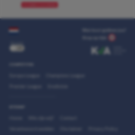
VOORBESCHOUWING
Wat kost gokken jou?
Stop op tijd.
uit
COMPETITIES
Europa League
Champions League
Premier League
Eredivisie
SITEMAP
Home
Wie zijn wij?
Contact
Verantwoord wedden
Disclaimer
Privacy Policy