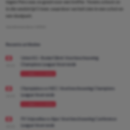
tegen Peru was ze goed voor een treffer. Tevens schoot ze
in die wedstrijd 5 keer, waardoor we heil zien in een schot en
een doelpunt.
Geschreven door:
VPDO
Recente artikelen
Union SG - Bodø/Glimt: Voorbeschouwing
Champions League Voorronde
08:00
VOORBESCHOUWING
Olympiakos vs NEC: Voorbeschouwing Champions
League Voorronde
08:00
VOORBESCHOUWING
FK Vojvodina vs Ajax: Voorbeschouwing Conference
League Voorronde
08:00