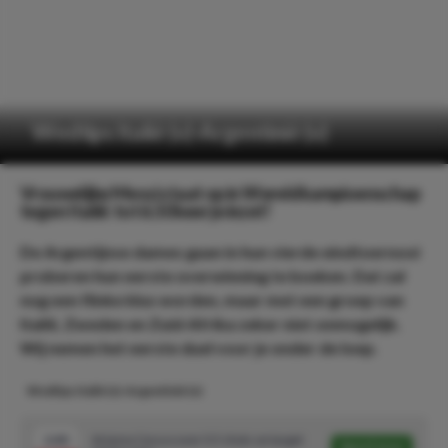
Wedtips Italië (v)-Argentinië (v)
Vrouwelijke Messi staat op in Wereldkampioenschap
tegen Italië: tot 6.50 keer je inzet!
De Argentijnse dames gaan in hun vierde eindtoernooi
proberen hun eerste overwinning te boeken. Dat zal
nog een flinke klus worden, maar met een groep van
Italië, Zweden en Zuid-Afrika zeker niet onmogelijk.
Wij nemen het eerste duel voor je onder de loep.
Wedtips Italië (v)-Argentinië (v)
2.40
Arianna Caruso over 0.5 shots on target
Speel mee