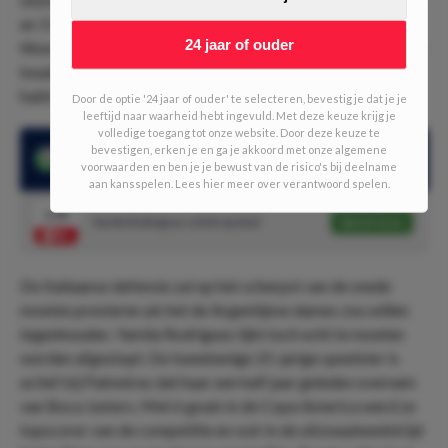
en 11 assists in de competitie, Coppa Italia en de UEFA
24 jaar of ouder
Women’s Champions League. Daarnaast kwam ze in de WK-
kwalificatie tot 6 doelpunten en ze maakte zelfs een
hattrick in de 8-0 zege op Moldavië.
Door de optie '24 jaar of ouder' te selecteren, bevestig je dat je je
leeftijd naar waarheid hebt ingevuld. Met deze keuze krijg je
volledige toegang tot onze website. Door deze keuze te
bevestigen, erken je en ga je akkoord met onze algemene
Yamila Rodriguez scoorde in 3 van de laatste 5 wedstrijden
voorwaarden en ben je je bewust van de risico's bij deelname
aan kansspelen. Lees hier meer over verantwoord spelen.
2.00
Yamila Rodriguez schiet op doel
Speel mee
De Italiaanse defensie zal op het scherpst van de snede
moeten presteren als het de Argentijnse dames zou willen
tegenhouden. Yamila Rodriguez lijkt toch echt te moeten
worden afgestopt. De tweebenige 25-jarige speelster is
actief bij Palmeiras dat haar een half jaar geleden overnam
van Boca Juniors. Met 6 goals in de Copa America werd ze
topscorer van de competitie en ook in de uitzwaaiwedstrijd