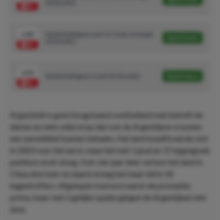
(4/10 units)
2.00
Yamila Rodriguez over 0.5 shots on target
Speel mee
(4/10 units)
6.50
Yamila Rodriguez scoort (2/10 units)
Speel mee
Argentinië is geen hoogstaand voetballand wat betreft de
dames en niets wijst erop dat ook de Argentijnse vrouwen
een wereldtitel kunnen behalen. Het land kwalificeerde zich
in 2003 voor het eerst, waar het met 1 goal en 15 tegengoals
puntloos eruit vloog. Ook vier jaar later verloor het land in
China drie keer en daarin kreeg het maar liefst 18
tegentreffers. Afgelopen toernooi waren de prestaties
prima, maar met 2 gelijke spelen gingen de Argentijnen niet
door.