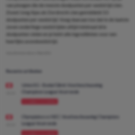
van ploegen die de meeste doelpunten per wedstrijd zien.
Zowel Jong Ajax als Dordrecht zien gemiddeld 3.5
doelpunten per wedstrijd. Voeg daaraan toe dat in de laatste
zeven onderlinge wedstrijden altijd minimaal drie
doelpunten vielen en je hebt alle ingrediënten voor een
heerlijke avondwedstrijd.
Geschreven door:
MarcDO
Recente artikelen
Union SG - Bodø/Glimt: Voorbeschouwing
Champions League Voorronde
08:00
VOORBESCHOUWING
Olympiakos vs NEC: Voorbeschouwing Champions
League Voorronde
08:00
VOORBESCHOUWING