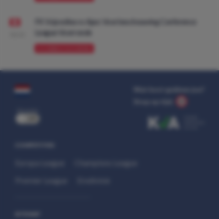
FK Vojvodina vs Ajax: Voorbeschouwing Conference
League Voorronde
08:00
VOORBESCHOUWING
Wat kost gokken jou?
Stop op tijd.
uit
COMPETITIES
Europa League
Champions League
Premier League
Eredivisie
SITEMAP