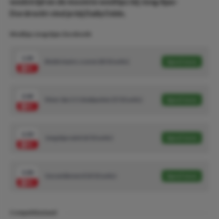
wedstrijd en de mooiste wedtips bij Jong Ajax-
Dordrecht vind je bij DailyOdds.
Wedtips Jong Ajax-Dordrecht
1.34
Beide teams scoren (8/10 units)
Speel mee
2.04
Meer dan 3.5 doelpunten (5/10 units)
Speel mee
2.30
Jong Ajax wint (6/10 units)
Speel mee
5.00
Gecombineerd (4/10 units)
Speel mee
Competitiestand