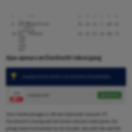
Club
#
Gs
W
G
V
Pt
Ds
FC Dordrecht
4
38
18
15
5
69
23
Jong Ajax
15
38
10
10
18
40
-15
Ajax opmars en Dordrecht teloorgang
Jong Ajax verloor slechts 1 van de laatste 10 wedstrijden
2.30
Jong Ajax wint
Speel mee
Voor beide ploegen is dit een bijzonder seizoen. FC
Dordrecht is bezig aan het beste seizoen sinds jaren. De
ploeg staat momenteel op de 6e plek, een plek die aan het