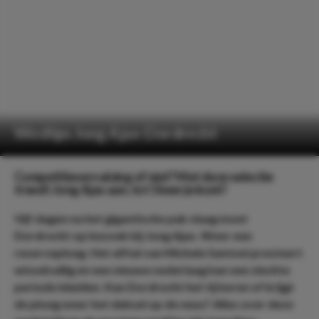
Wedtips Jong Ajax-Dordrecht
Competitievervalsing of niet? Met deze selectie
treedt Jong Ajax aan, tot 5 keer je inzet!
Vijf dagen na het gigantische pak slaag moet
Dordrecht op bezoek bij Jong Ajax. Weer een
reserveploeg. Het elftal van Michele Santoni presteert
wisselvallig en een nieuwe nederlaag kan een slechte
periode inluiden. Kan Dordrecht het tij keren of krijgt
de ploeg weer het deksel op de neus? Alles over deze