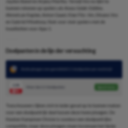
Jaydon Banel en Arjany Martha. Terwijl Vos nu lijkt te
kunnen rekenen op spelers als Anass Salah-Eddine,
Ahmetcan Kaplan, Anton Gaaei, Kian Fitz-Jim, Silvano Vos
en Gabriel Misehouy. Stuk voor stuk spelers met de
kwaliteiten voor Ajax 1.
Doelpunten in de lijn der verwachting
Beide ploegen zien gemiddeld 3.5 doelpunten per wedstrijd
2.04
Meer dan 3,5 doelpunten
Speel mee
Toeschouwers lijken zich in ieder geval op te kunnen maken
voor een doelpuntrijk duel tussen deze twee ploegen. De
Keuken Kampioen Divisie is sowieso een doelpuntrijke
competitie, maar deze ploegen staan bovenaan het lijstje