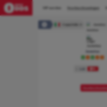
VIP worden
Voorbeschouwingen
S
Coppa Italia
Juventus
Juventus
W
D
W
D
D
1
1.23
Voorbeschouwi