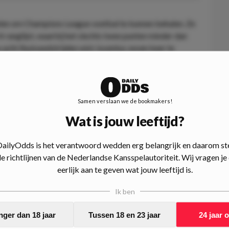
pelen om Champions League voetbal te kunnen behalen. Ze
A ranglijst, waarbij het slechts twee punten minder dan
e acht thuiswedstrijden wist Juventus zeven keer te
1-1 gelijkspel tegen concurrent Inter.
llend seizoen. De ploeg staat op de laatste plaats van de
erste achttien competitiewedstrijden te winnen. In de beker
Geen resultaten
Samen verslaan we de bookmakers!
mpdoria met 4-0 en Ternana met 1-0 uit.
Wat is jouw leeftijd?
uidelijk dat Juventus de beste papieren heeft in deze
tana wel tot scoren komen, aangezien ze dat bijna elk duel
ailyOdds is het verantwoord wedden erg belangrijk en daarom st
risico plaatsen we op Lorenzo Pirola en Adrien Rabiot,
e richtlijnen van de Nederlandse Kansspelautoriteit. Wij vragen 
 voorbeschouwing meespelen.
eerlijk aan te geven wat jouw leeftijd is.
Geen resultaten
Ik ben
nger dan 18 jaar
Tussen 18 en 23 jaar
24 jaar 
 laatste negen duels te scoren