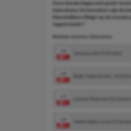
Deze donderdagavond speelt Juventu
Salernitana. De bezoekers zijn de he
Massimilliano Allegri op de tweede 
tegenstander?
Wedtips Juventus-Salernitana
1.30
Juventus wint (7/10 units)
2.05
Beide Teams Scoren: 'Ja' (6/10 
2.37
Lorenzo Pirola over 0.5 schoten
3.60
Adrien Rabiot scoort (1/10 unit