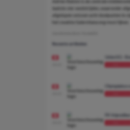
Adrien Rabiot is de centrale middenvel
laatste vier wedstrijden, waaronder a
afgelopen seizoen acht doelpunten in z
het zwakke Salernitana erg mooi lijken.
Geschreven door:
YoramDO
Recente artikelen
Union SG - B
08:00
VOORBESCHOU
Olympiakos 
08:00
VOORBESCHOU
FK Vojvodina
08:00
VOORBESCHOU