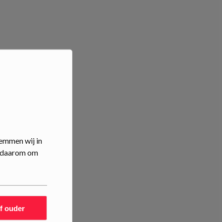
emmen wij in
je daarom om
of ouder