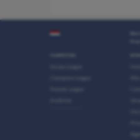
Wat 
Stop 
COMPETITIES
SITE
Europa League
Ho
Champions League
Wie 
Premier League
Con
Eredivisie
Ver
Disc
Priv
Alg