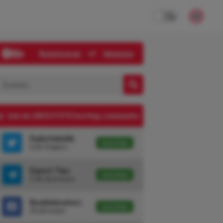
Registreren
of
Inloggen
Zoeken..
🤝 Join de GROOTSTE betting community
DailyOddsNL
Join hier
6.2k
Volgers
Expert Tips
Join hier
3.6k
abonnees
Bookiebeaters
Join hier
34.6k
leden