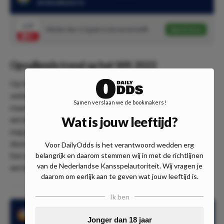
de kleedkamer in
1.57
Minder dan 1.5 goals in de eerste helft
Speel mee
Opvallende trend op het WK 2022
Op het wereldkampioenschap in Qatar vallen opvallig
weinig doelpunten en in het speciaal in de eerste helft. In
Samen verslaan we de bookmakers!
maar liefst 12 van de laatste 18 WK-duels werd er in de
Wat is jouw leeftijd?
eerste helft NIET gescoord. Brazilië zag op het WK 2022
nog geen doelpunten in de eerste helft. Voor Kameroen was
deze weddenschap in één van de 2 groepswedstrijden raak.
Voor DailyOdds is het verantwoord wedden erg
Een quotering van 1.57 voor maximaal één treffer in de
belangrijk en daarom stemmen wij in met de richtlijnen
van de Nederlandse Kansspelautoriteit. Wij vragen je
eerste 45 minuten is natuurlijk gekkenhuis.
daarom om eerlijk aan te geven wat jouw leeftijd is.
Ik ben
Gabriel Jesus krijgt tegen Kameroen hoogstwaarschijnlijk
Jonger dan 18 jaar
een kans in de spits