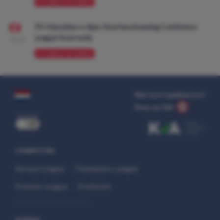
VOORBESCHOUWING
FK Vojvodina vs Ajax: Voorbeschouwing Conference
League Voorronde
08:00
VOORBESCHOUWING
Wat kost gokken jou?
Stop op tijd.
uit
COMPETITIES
Europa League
Champions League
Premier League
Eredivisie
SITEMAP