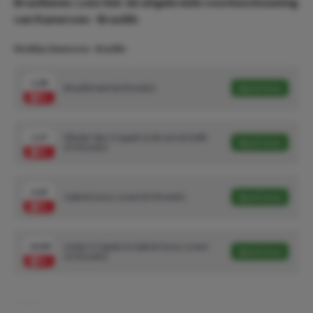
Brazilianen. Lees hier de uitgebreide voorbeschouwing
van Kameroen - Brazilië.
Wedtips Kameroen - Brazilië:
1.38
Brazilië wint (6/10 units)
Speel mee
1.57
Minder dan 1.5 goals in de eerste helft
Speel mee
(5/10 units)
2.65
Gabriel Jesus scoort (3/10 units)
Speel mee
10.00
Under 2.5 goals & Gabriel Jesus scoort
Speel mee
(1/10 units)