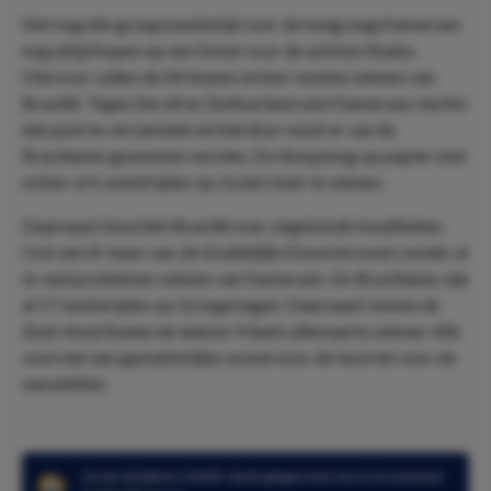
Net nog één groepswedstrijd voor de boeg mag Kameroen
nog altijd hopen op een ticket voor de achtste finales.
Hiervoor zullen de Afrikanen echter moeten winnen van
Brazilië. Tegen Servië en Zwitserland wist Kameroen slechts
één punt te verzamelen en hierdoor moet er van de
Brazilianen gewonnen worden. De thuisploeg op papier wist
echter al 6 wedstrijden op rij niet meer te winnen.
Daarnaast beschikt Brazilië over ongekende kwaliteiten.
Ook een B-team van
de Goddelijke Kanaries
moet zonder al
te veel problemen winnen van Kameroen. De Brazilianen zijn
al 17 wedstrijden op rij ongeslagen. Daarnaast wisten de
Zuid-Amerikanen de laatste 9 duels allemaal te winnen. Wij
voorzien een gemakkelijke avond voor de favoriet voor de
wereldtitel.
12 van de laatste 18 WK-duels gingen met een 0-0 ruststand