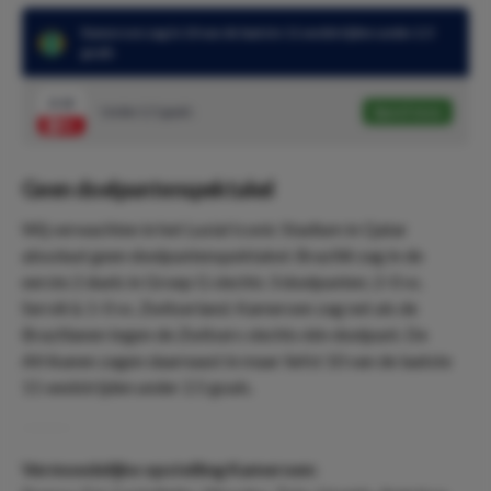
Kameroen zag in 10 van de laatste 11 wedstrijden under 2.5
goals
2.12
Under 2.5 goals
Speel mee
Geen doelpuntenspektakel
Wij verwachten in het Lusial Iconic Stadium in Qatar
absoluut geen doelpuntenspektakel. Brazilië zag in de
eerste 2 duels in Groep G slechts 3 doelpunten; 2-0 vs.
Servië & 1-0 vs. Zwitserland. Kameroen zag net als de
Brazilianen tegen de Zwitsers slechts één doelpunt. De
Afrikanen zagen daarnaast in maar liefst 10 van de laatste
11 wedstrijden under 2.5 goals.
Vermoedelijke opstelling Kameroen: