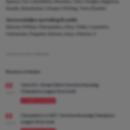
Epassy; Fai, Castelletto, Nkoulou, Tolo; Hongla, Anguissa,
Kunde; Aboubakar, Choupo-Moting, Toko Ekambi
Vermoedelijke opstelling Brazilië:
Alisson; Militao, Marquinhos, Silva, Telles; Casemiro,
Guimaraes, Paqueta; Antony, Jesus, Vinicius Jr
Geschreven door:
NielsDO
Recente artikelen
Union SG - Bodø/Glimt: Voorbeschouwing
Champions League Voorronde
08:00
VOORBESCHOUWING
Olympiakos vs NEC: Voorbeschouwing Champions
League Voorronde
08:00