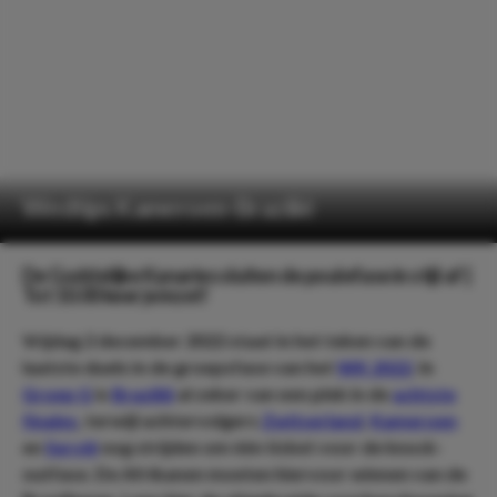
Wedtips Kameroen-Brazilië
De Goddelijke Kanaries sluiten de poulefase in stijl af |
Tot 10.00 keer je inzet!
Vrijdag 2 december 2022 staat in het teken van de
laatste duels in de groepsfase van het
WK 2022
. In
Groep G
is
Brazilië
al zeker van een plek in de
achtste
finales
, terwijl achtervolgers
Zwitserland
,
Kameroen
en
Servië
nog strijden om één ticket voor de knock-
outfase. De Afrikanen moeten hiervoor winnen van de