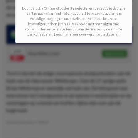
de laatste 5 wedstrijden te scoren. Een flinke prestatie, maar
Door de optie '24 jaar of ouder' te selecteren, bevestig je dat je je
leeftijd naar waarheid hebt ingevuld. Met deze keuze krijg je
de bookmakers lijken niet nog een treffer te verwachten.
volledige toegang tot onze website. Door deze keuze te
bevestigen, erken je en ga je akkoord met onze algemene
voorwaarden en ben je je bewust van de risico's bij deelname
Brian White scoorde in 4 van de laatste 6 wedstrijden
aan kansspelen. Lees hier meer over verantwoord spelen.
2.75
Brian White scoort
Speel mee
Toch is hij niet de enige voornaamste doelpuntmaker aan de
kant van de Vancouver Whitecaps. Ook de 27-jarige spits
Brian White kan er namelijk wel wat van. De linkspoot was
betrokken bij 5 doelpunten in de laatste 6 wedstrijden en de
noteringen op schoten en treffers lijken dan ook aan de
hoge kant.
Geschreven door:
VPDO