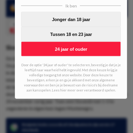
Ik ben
Slovenië won 3 van de laatste 4 interlands
Jonger dan 18 jaar
1.90
Slovenië wint
Speel mee
Tussen 18 en 23 jaar
Slovenië doet het behoorlijk
24 jaar of ouder
De bezoekers waren de laatste interlands aardig in vorm.
De ploeg van trainer Matjaz Kek wist ongeslagen te blijven
Door de optie '24 jaar of ouder' te selecteren, bevestig je dat je je
leeftijd naar waarheid hebt ingevuld. Met deze keuze krijg je
in de laatste 6 wedstrijden in alle competities. Van deze 6
volledige toegang tot onze website. Door deze keuze te
interlands wist Slovenië er 3 winnend af te sluiten. In 3 van
bevestigen, erken je en ga je akkoord met onze algemene
voorwaarden en ben je je bewust van de risico's bij deelname
de laatste 4 interlands werden 3 overwinningen geboekt
aan kansspelen. Lees hier meer over verantwoord spelen.
door Slovenië. Het laatste interland van Slovenië dateert van
20 november vorig jaar. Toen wist Slovenië met 1-0 te
zegevieren in eigen huis tegen Montenegro.
Benjamin Sesko scoorde al 5 doelpunten in zijn eerste 17
interlands