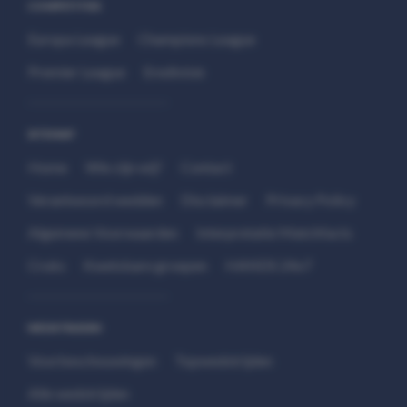
COMPETITIES
Europa League
Champions League
Premier League
Eredivisie
SITEMAP
Home
Wie zijn wij?
Contact
Verantwoord wedden
Disclaimer
Privacy Policy
Algemene Voorwaarden
Interpretatie Matchfacts
Cruks
Kwetsbare groepen
HANDS 24x7
WEDSTRIJDEN
Voorbeschouwingen
Topwedstrijden
Alle wedstrijden