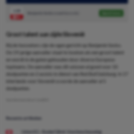
1.00
Benjamin Sesko scoort (o.n.n.b.)
Speel mee
Groot talent aan zijde Slovenië
Bij de bezoekers zijn de ogen gericht op Benjamin Sesko.
De 19-jarige aanvaller staat te boeken als een groot talent
en wordt in de gaten gehouden door diverse Europese
topteams. De aanvaller was dit seizoen al goed voor 10
doelpunten en 2 assists in dienst van Red Bull Salzburg. In 17
interlands voor Slovenië scoorde de aanvaller al 5
doelpunten.
Geschreven door:
LeviDO
Recente artikelen
Union SG - Bodø/Glimt: Voorbeschouwing