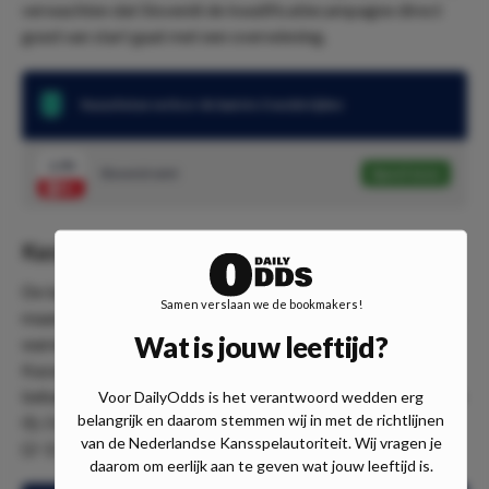
verwachten dat Slovenië de kwalificatiecampagne direct
goed van start gaat met een overwinning.
Kazachstan verloor de laatste 3 wedstrijden
1.90
Slovenië wint
Speel mee
Kazachstan niet in beste vorm
De laatste interlands van Kazachstan zijn alweer ruim 4
Samen verslaan we de bookmakers!
maanden geleden. De resultaten in deze laatste wedstrijden
Wat is jouw leeftijd?
waren echter niet om over naar huis te schrijven. Zo wist
Kazachstan in de laatste 3 interlands geen punten te
behalen. Zo ging Kazachstan onderuit tegen Azerbeidjan (3-
Voor DailyOdds is het verantwoord wedden erg
belangrijk en daarom stemmen wij in met de richtlijnen
0), Oezbekistan (2-0) en de Verenigde Arabische Emiraten
van de Nederlandse Kansspelautoriteit. Wij vragen je
(2-1).
daarom om eerlijk aan te geven wat jouw leeftijd is.