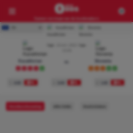
Samen verslaan we de bookmakers
EK
Kazakhstan
-
Slovenia
Competities
23 mrt. 2023
Geen resultaten
15:00
Clubs
Kazakhstan
Slovenia
vs
Geen resultaten
L
L
L
L
W
D
D
D
W
W
Artikelen
1
4.85
x
3.40
2
1.85
Geen resultaten
Voorbeschouwing
Alle Odds
Statistieken