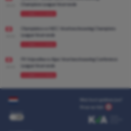
Champions League Voorronde
08:00
VOORBESCHOUWING
Olympiakos vs NEC: Voorbeschouwing Champions
League Voorronde
08:00
VOORBESCHOUWING
FK Vojvodina vs Ajax: Voorbeschouwing Conference
League Voorronde
08:00
VOORBESCHOUWING
Wat kost gokken jou?
Stop op tijd.
uit