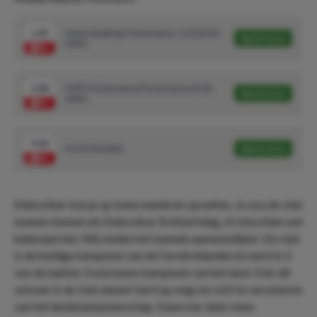
1.95
Asian Handicap: Ferencváros -1.25 (5/10
Speel mee
units)
2.00
HT/FT Ferencváros/Ferencváros (5/10
Speel mee
units)
9.50
0-3 (1/10 units)
Speel mee
Klaksvikar kun je op twee manieren opvatten. Je zou de club
kunnen kennen als Klaksvikar Ítróttarfelag, of misschien wel
helemaal niet. Wij vinden het tweede aannemelijker. De club
is de huidige kampioen van de Faroëreilanden en werd in 2
van de laatste 3 seizoenen kampioen van het land. Ook dit
seizoen is de club alweer hard op weg om zich te verzekeren
van het landskampioenschap. Daarover later meer.