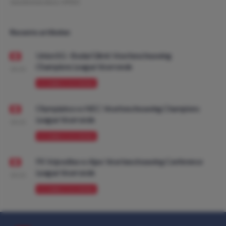
Geschreven door:
VPDO
Recente artikelen
Union SG - Bodø/Glimt: Voorbeschouwing
Champions League Voorronde
08:00
VOORBESCHOUWING
Olympiakos vs NEC: Voorbeschouwing Champions
League Voorronde
08:00
VOORBESCHOUWING
FK Vojvodina vs Ajax: Voorbeschouwing Conference
League Voorronde
08:00
VOORBESCHOUWING