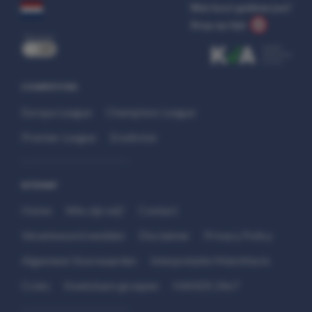
Wat kost gokken jou?
Stop op tijd.
uit
COMPETITIES
Europa League
Champions League
Premier League
Eredivisie
SITEMAP
Home
Wie zijn wij?
Contact
Verantwoord wedden
Disclaimer
Privacy Policy
Algemene Voorwaarden
Interpretatie Matchfacts
Cruks
Kwetsbare groepen
HANDS 24x7