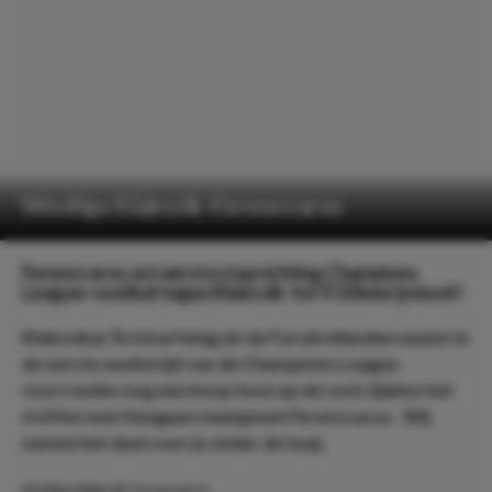
Wedtips Klaksvik-Ferencvaros
Ferencvaros zet eerste stap richting Champions
League-voetbal tegen Klaksvik: tot 9.50 keer je inzet!
Klaksvikar Ítróttarfelag uit de Faroëreilanden neemt in
de eerste wedstrijd van de Champions League-
voorrondes nog een hoop hooi op de vork tijdens het
treffen met Hongaars kampioen Ferencvaros. Wij
nemen het duel voor je onder de loep.
Wedtips Klaksvik-Ferencvaros