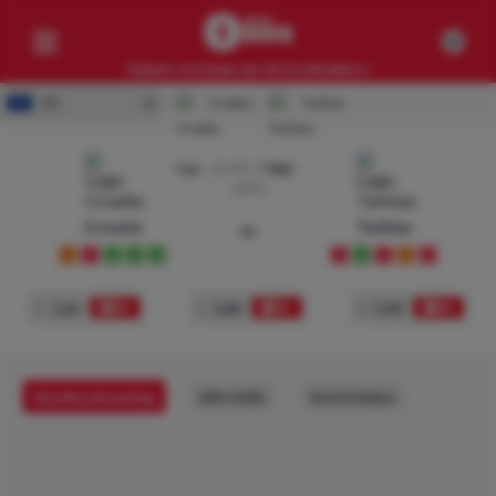
Samen verslaan we de bookmakers
EK
Croatia
-
Turkiye
Competities
12 okt. 2023
Geen resultaten
18:45
Clubs
Croatia
Turkiye
vs
Geen resultaten
D
L
W
W
W
L
W
L
D
L
Artikelen
1
1.65
x
3.80
2
5.90
Geen resultaten
Voorbeschouwing
Alle Odds
Statistieken