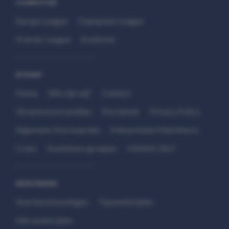
COMPETITIES
Europa League
Champions League
Premier League
Eredivisie
SITEMAP
Home
Wie zijn wij?
Contact
Verantwoord wedden
Disclaimer
Privacy Policy
Algemene Voorwaarden
Interpretatie Matchfacts
Cruks
Kwetsbare groepen
HANDS 24x7
WEDSTRIJDEN
Voorbeschouwingen
Topwedstrijden
Alle wedstrijden