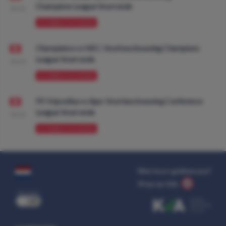
Champions League Voorronde
08:00
VOORBESCHOUWING
Olympiakos vs NEC: Voorbeschouwing Champions
League Voorronde
08:00
VOORBESCHOUWING
FK Vojvodina vs Ajax: Voorbeschouwing Conference
League Voorronde
08:00
VOORBESCHOUWING
Wat kost gokken jou?
Stop op tijd.
uit