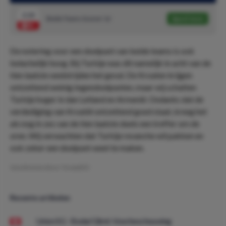
2.10
Beide Teams Scoren 'Ja'
Speel mee
De notering voor een doelpunt van beide teams is ook
belachelijk hoog. Bij Turkije was dit namelijk in acht van de
tien laatste wedstrijden het geval. De Kroaten krijgen
ontzettend weinig tegendoelpunten, maar wij schatten
Turkije hoger in dan Letland en Armenië. Ondanks dat de
verdediging van Kroatië ontzettend goed staat, kreeg het
als nog in zes van de tien laatste duels een treffer om de
oren. Wij verwachten dat Turkije revanche wil pakken en
ook zeker een doelpunt weet te maken.
Geschreven door:
YoramDO
Recente artikelen
Union SG - Bodø/Glimt: Voorbeschouwing