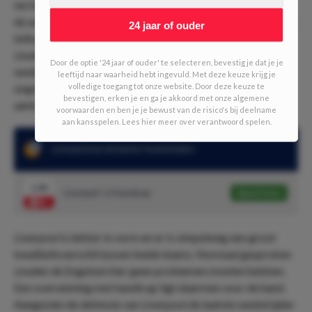
we kennen natuurlijk allemaal de kwaliteiten (en dan vooral
de aanvallende) van Liverpool. In de laatste vier duels vielen
24 jaar of ouder
telkens minimaal drie doelpunten bij Liverpool. Dat aantal
zouden we minimaal ook mogen verwachten bij deze
Door de optie '24 jaar of ouder' te selecteren, bevestig je dat je je
wedstrijd. Liverpool wil het Europa League seizoen
leeftijd naar waarheid hebt ingevuld. Met deze keuze krijg je
ongetwijfeld goed beginnen en daarom voor het nodige
volledige toegang tot onze website. Door deze keuze te
bevestigen, erken je en ga je akkoord met onze algemene
aantal doelpunten willen gaan.
voorwaarden en ben je je bewust van de risico's bij deelname
aan kansspelen. Lees hier meer over verantwoord spelen.
Liverpool won de laatste 4 wedstrijden
1.90
Liverpool -1.5 handicap
Speel mee
Liverpool is lekker in vorm en er is simpelweg een groot
kwaliteitsverschil tussen beide teams. Normaal gesproken
zouden de Engelsen hier geen problemen moeten hebben.
Een overwinning met handicap ligt daarmee voor de hand.
Aangezien de defensie van Liverpool de laatste wedstrijden