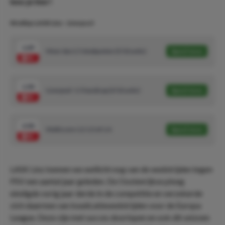
lees je hier!
Wedtips LASK Linz - Liverpool
1.49
Meer dan 2.5 doelpunten (5/10 units)
Speel mee
1.90
Liverpool -1.5 handicap (3/10 units)
Speel mee
3.90
Multiscore 1:2 1:3 of 1:4
Speel mee
LASK Linz kennen we wellicht nog van de wedstrijden tegen
PSV een aantal jaar geleden. De Oostenrijkse ploeg
eindigde vorig jaar derde in de competitie en verzekerde
zich daarmee van kwalicatiewedstrijden voor de Europa
League. Deze zijn met succes doorlopen en ook dit seizoen