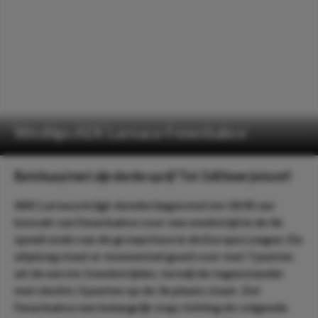
Wedtips AEK Larnaca-Fenerbahce
Batshuayi met zijn derde op rij? Tot 3.60 keer je inzet!
AEK Larnaca krijgt donderdagavond om 18:45 uur
bezoek van Fenerbahce voor een wedstrijd in de 4e
speelronde van de groepsfase in de Europa League. De
uitploeg staat er momenteel goed voor met 7 punten
uit de eerste 3 wedstrijden, terwijl de tegenstander
met slechts 3 punten op de 3e plaats staat. Zet
Fenerbahce een belangrijk stap richting de volgende