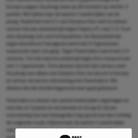
Europa League. De ploeg staat op dit moment op slechts 3
punten. We kijken naar de laatste 5 wedstrijden van de
ploeg. Nadat het met 0-1 van Dynamo Kiev wist te winnen
verloor het een uitwedstrijd tegen Paphos FC met 1-0. Toch
wist de ploeg zich snel te herpakken. De thuiswedstrijd
tegen Anorthosis Famagusta werd met 4-0 gewonnen,
waarna het weer mis ging. Tegen Fenerbahce werd met 2-0
verloren. Tot slot werd te wedstrijd tegen Aris Limassol wel
met 1-2 gewonnen. Toch denken wij niet dat Larnaca wint.
De ploeg won alleen van Dynamo Kiev tot dusver in Europa
en verloor de eerste ontmoeting met Fenerbahce. We
denken dat dat donderdagavond weer gaat gebeuren.
Fenerbahce is alweer een aantal wedstrijden ongeslagen en
wist dus al 7 punten te verzamelen in Groep B. bij een
overwinning kan een belangrijke stap gezet worden richting
de volgende ronde. Kijkend naar de laatste 5 wedstrijden
zien we dat de Turkse ploeg echt in een goede vorm
verkeert. De uitwedstrijd tegen Stade Rennes eindigde in