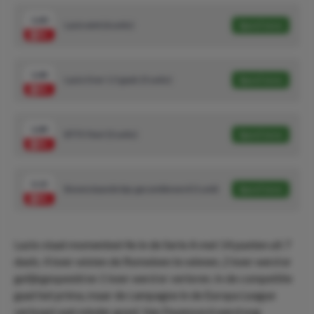
1.40
Lazio wint (6 units)
Speel mee
1.44
Lazio Over 1.5 goals (5 units)
Speel mee
1.89
BTTS 'Nee' (3 units)
Speel mee
3.15
Bovenstaande tips gecombineerd (1 unit)
Speel mee
Lazio staat momenteel 4e in de Serie A met 14 punten uit 7
duels. 4 keer wisten de Romeinen te winnen, 2 keer werd er
gelijkgespeeld en 1 keer werd er verloren. In de competitie
gaat het prima, maar de campagne in de Europa League
verloopt wat minder goed. Van Feyenoord werd nog