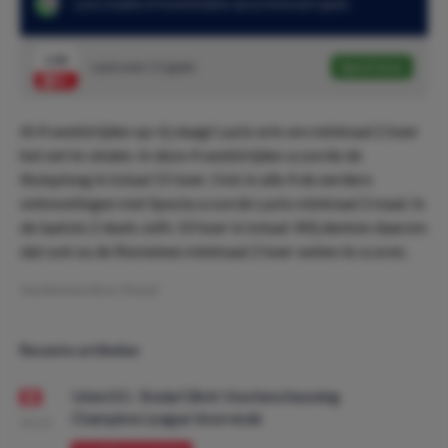
Lazio maakte al 4 wedstrijden op rij minimaal 2 goals
1.44
Lazio over 1.5 goals
Speel mee
Al 4 wedstrijden op rij slaagt Lazio erin om minimaal 2 keer
het net te vinden. In deze 4 wedstrijden scoorde de
thuisploeg in totaal 15 keer. Ook in alle 4 de eerdere
ontmoetingen met Spezia scoorde Lazio minimaal 2 maal. In
de laatste 2 duels zelfs 10 keer in totaal. Wij denken daarom
dat ook nu de Romeinen minimaal 2 keer weten te scoren.
Geschreven door:
Pascal
Recente artikelen
Union SG - Bodø/Glimt: Voorbeschouwing
Champions League Voorronde
08:00