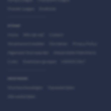
Premier League
Eredivisie
SITEMAP
Home
Wie zijn wij?
Contact
Verantwoord wedden
Disclaimer
Privacy Policy
Algemene Voorwaarden
Interpretatie Matchfacts
Cruks
Kwetsbare groepen
HANDS 24x7
WEDSTRIJDEN
Voorbeschouwingen
Topwedstrijden
Alle wedstrijden