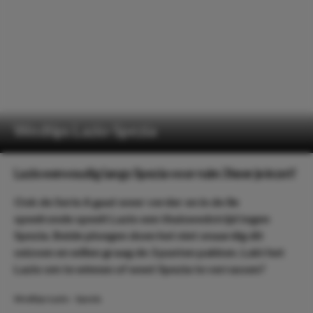
Wedtips Lazio-Spezia
Lazio eenvoudig langs Spezia voor ruim 3 keer je inzet!
Ook de Serie A gaat weer verder en in de 8e
speelronde speelt Lazio een thuiswedstrijd tegen
Spezia. Beide ploegen doen het niet onaardig dit
seizoen en willen graag de 3 punten pakken. Lukt het
Lazio om te winnen of weet Spezia te verrassen?
Wedtips Lazio - Spezia