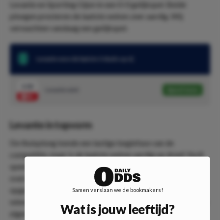
Levante en Sporting Gijon in een 0-0 gelijkspel. Beide
ploegen presteren de laatste weken zeer aardig. Wij
verwachten vandaag een gelijkspel.
Levante won de laatste 3 duels op rij
2.02
Levante wint
Speel mee
Levante in topvorm
De thuisploeg kende een lastige beginfase van de
competitie, maar is de laatste weken aardig op dreef. Na 8
speelrondes stond de teller van Levante pas op 2
overwinningen, maar de laatste weken is dit aantal flink
opgeschroefd. Zo wist Levante de laatste 3 duels op rij te
Samen verslaan we de bookmakers!
winnen. Zo won Levante op bezoek bij Mirandés met 0-1, in
Wat is jouw leeftijd?
eigen huis van Leganés met 2-1 & op bezoek bij UD Ibiza