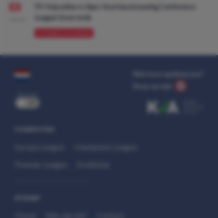
FK Vojvodina vs Ajax: Voorbeschouwing Conference
League Voorronde
08:00
VOORBESCHOUWING
Wat kost gokken jou?
Stop op tijd.
uit
COMPETITIES
Europa League
Champions League
Premier League
Eredivisie
SITEMAP
Home
Wie zijn wij?
Contact