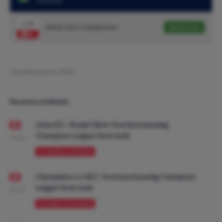
wedstrijd
1.75
Minder dan 2.5 doelpunten
Speel mee
Geschreven door:
MDO
Recente artikelen
Union SG - Bodø/Glimt: Voorbeschouwing
Champions League Voorronde
08:00
VOORBESCHOUWING
Olympiakos vs NEC: Voorbeschouwing Champions
League Voorronde
08:00
VOORBESCHOUWING