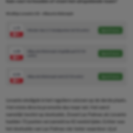
huis vast te houden of stunt het uitspelende team?
Wedtips Levante UD - Albacete Balompié
1.75
Minder dan 2.5 doelpunten (6/10 units)
Speel mee
1.90
Albacete Balompié of gelijkspel (5/10
Speel mee
units)
4.50
Albacete Balompié wint (2/10 units)
Speel mee
Levante eindigde in het reguliere seizoen op de derde plaats.
Het miste directe promotie dus maar net. Het werd
namelijk beslist op doelsaldo. Zowel Las Palmas als Levante
hadden 72 punten verzameld na 42 wedstrijden. Echter was
het doelsaldo van Las Palmas vier beter waardoor zij al