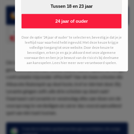
Tussen 18 en 23 jaar
Albacete Balompié wist in de eerste wedstrijd de betere partij
24 jaar of ouder
1.90
Albacete Balompié of gelijkspel
Speel mee
Door de optie '24 jaar of ouder' te selecteren, bevestig je dat je je
leeftijd naar waarheid hebt ingevuld. Met deze keuze krijg je
volledige toegang tot onze website. Door deze keuze te
bevestigen, erken je en ga je akkoord met onze algemene
voorwaarden en ben je je bewust van de risico's bij deelname
Dit keer verwachten wij een wedstrijd waarin minder
aan kansspelen. Lees hier meer over verantwoord spelen.
gescoord zal worden. Beide teams waren tijdens de vorige
confrontatie bijzonder effectief! Van de twee schoten die
Albacete Balompié op doel loste, trof er één het doel. Bij
Levante gingen zelfs alle drie schoten op doel raak!
Daarnaast zal Levante er woensdag alles aan doen om de
voorsprong te verdedigen en zal er dus vooral aanvallend
spel van één kant komen.
5 van de 6 schoten op doel werden gescoord tijdens de vorige