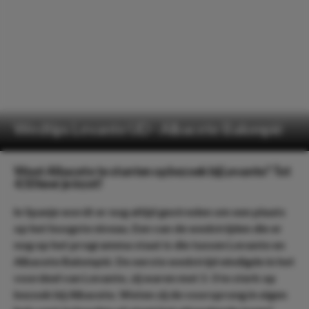
Wedtips Levante UD - Albacete Balompié
Weet Albacete te stunten op bezoek bij Levante? Tot
4.50 keer je inzet!
In Spanje wordt er nog altijd gestreden om een plaats
op het hoogste niveau. Een van de wedstrijden die er
nog op het programma staat is die tussen Levante en
Albacete Balompié. De eerste wedstrijd eindigde in het
voordeel van Levante, zij waren met 1-3 te sterk op
bezoek bij Albacete. Weten zij de voorsprong in eigen